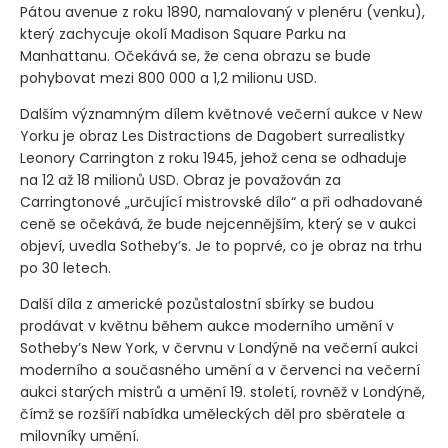
Pátou avenue z roku 1890, namalovaný v plenéru
(venku)
,
který zachycuje okolí Madison Square Parku na
Manhattanu. Očekává se, že cena obrazu se bude
pohybovat mezi 800 000 a 1,2 milionu USD.
Dalším významným dílem květnové večerní aukce v New
Yorku je obraz Les Distractions de Dagobert surrealistky
Leonory Carrington z roku 1945, jehož cena se odhaduje
na 12 až 18 milionů USD. Obraz je považován za
Carringtonové „určující mistrovské dílo“ a při odhadované
ceně se očekává, že bude nejcennějším, který se v aukci
objeví, uvedla Sotheby’s. Je to poprvé, co je obraz na trhu
po 30 letech.
Další díla z americké pozůstalostní sbírky se budou
prodávat v květnu během aukce moderního umění v
Sotheby’s New York, v červnu v Londýně na večerní aukci
moderního a současného umění a v červenci na večerní
aukci starých mistrů a umění 19. století, rovněž v Londýně,
čímž se rozšíří nabídka uměleckých děl pro sběratele a
milovníky umění.