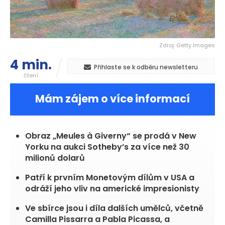
Zdroj: Getty Images
4 min.
Přihlaste se k odběru newsletteru
čtení
Mám zájem o více informací
Obraz „Meules à Giverny“ se prodá v New
Yorku na aukci Sotheby’s za více než 30
milionů dolarů
Patří k prvním Monetovým dílům v USA a
odráží jeho vliv na americké impresionisty
Ve sbírce jsou i díla dalších umělců, včetně
Camilla Pissarra a Pabla Picassa, a