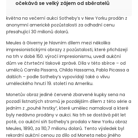
očekává se velký zájem od sběratelů
května na večerní aukci Sotheby’s v New Yorku prodán z
anonymní americké pozůstalosti za odhadní cenu
přesahující 30 milionů dolarů.
Meules à Giverny je hlavním dílem mezi několika
impresionistickými obrazy z pozůstalosti, které přicházejí
na trh v době 150. výročí impresionismu, uvedl aukční
dům ve čtvrteční tiskové zprávě. Díla v této sbírce – od
umělců Camila Pissarra, Childa Hassama, Pabla Picassa a
dalších – podle Sotheby’s vypovídají také o vlivu
uměleckého hnutí 19. století na Ameriku.
Monetův obraz jediné červeně zbarvené kupky sena na
pozadí listnatých stromů je pozdějším dílem z této série a
jedním z „pouhé hrstky“, které umělec namaloval a které
byly nedávno prodány v aukci. Na trh se dostává pět let
poté, co aukční síň Sotheby’s prodala v New Yorku obraz
Meules, 1890, za 110,7 milionu dolarů. Tento výsledek byl
rekordní aukční cenou za dílo od Moneta nebo jiného