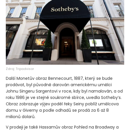
Zdroj: Tripadvisor
Další Monetův obraz Bennecourt, 1887, který se bude
prodávat, byl původně darován americkému umělci
Johnu Singeru Sargentovi v roce, kdy byl namalován, a od
roku 1986 je ve stejné soukromé sbírce, uvedla Sotheby’s.
Obraz zobrazuje výjev podél řeky Seiny poblíž umělcova
domu v Giverny a podle odhadů se prodá za 6 až 8
milionů dolarů.
V prodeji je také Hassamův obraz Pohled na Broadway a