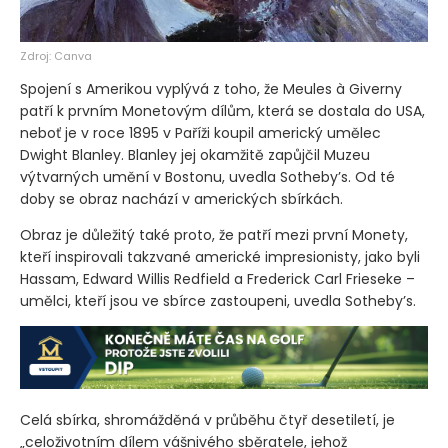
Zdroj: Canva
Spojení s Amerikou vyplývá z toho, že Meules à Giverny
patří k prvním Monetovým dílům, která se dostala do USA,
neboť je v roce 1895 v Paříži koupil americký umělec
Dwight Blanley. Blanley jej okamžitě zapůjčil Muzeu
výtvarných umění v Bostonu, uvedla Sotheby’s. Od té
doby se obraz nachází v amerických sbírkách.
Obraz je důležitý také proto, že patří mezi první Monety,
kteří inspirovali takzvané americké impresionisty, jako byli
Hassam, Edward Willis Redfield a Frederick Carl Frieseke –
umělci, kteří jsou ve sbírce zastoupeni, uvedla Sotheby’s.
Celá sbírka, shromážděná v průběhu čtyř desetiletí, je
„celoživotním dílem vášnivého sběratele, jehož