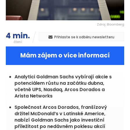
Zdroj: Bloomberg
4 min.
Přihlaste se k odběru newsletteru
čtení
Mám zájem o více informací
Analytici Goldman Sachs vybírají akcie s
potenciálem růstu na začátku dubna,
včetně UPS, Nasdaq, Arcos Dorados a
Arista Networks
Společnost Arcos Dorados, franšízový
držitel McDonald’s v Latinské Americe,
nabízí Goldman Sachs jako investiční
příležitost po nedávném poklesu akcií