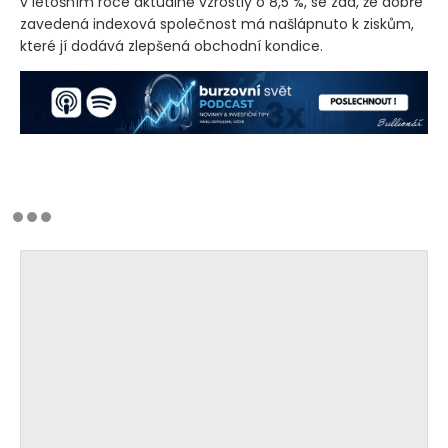
v letošním roce aktuálně vzrostly o 8,5 %, se zdá, že dobře
zavedená indexová společnost má našlápnuto k ziskům,
které jí dodává zlepšená obchodní kondice.