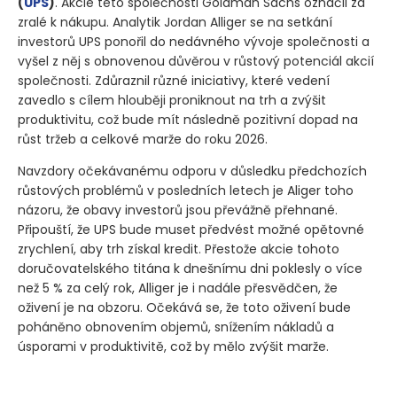
(
UPS
)
. Akcie této společnosti Goldman Sachs označil za
zralé k nákupu. Analytik Jordan Alliger se na setkání
investorů UPS ponořil do nedávného vývoje společnosti a
vyšel z něj s obnovenou důvěrou v růstový potenciál akcií
společnosti. Zdůraznil různé iniciativy, které vedení
zavedlo s cílem hlouběji proniknout na trh a zvýšit
produktivitu, což bude mít následně pozitivní dopad na
růst tržeb a celkové marže do roku 2026.
Navzdory očekávanému odporu v důsledku předchozích
růstových problémů v posledních letech je Aliger toho
názoru, že obavy investorů jsou převážně přehnané.
Připouští, že UPS bude muset předvést možné opětovné
zrychlení, aby trh získal kredit. Přestože akcie tohoto
doručovatelského titána k dnešnímu dni poklesly o více
než 5 % za celý rok, Alliger je i nadále přesvědčen, že
oživení je na obzoru. Očekává se, že toto oživení bude
poháněno obnovením objemů, snížením nákladů a
úsporami v produktivitě, což by mělo zvýšit marže.