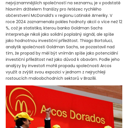
nejvýznamnějších společností na seznamu, je v podstatě
hlavním držitelem franšízy pro řetězec rychlého
občerstvení McDonald’s v regionu Latinské Ameriky. V
roce 2024 zaznamenala pokles hodnoty akcií o více než 12
%, což je statistika, kterou banka Goldman Sachs
interpretuje nikoli jako solidní poplašný signál, ale spíše
jako hodnotnou investiční příležitost. Thiago Bortoluci,
analytik společnosti Goldman Sachs, se pozastavil nad
tím, že propad by měl být vnímán spíše jako potenciální
investiční příležitost než jako důvod k obavám. Podle jeho
analýzy by investoři mohli propadu společnosti Arcos
využít a zvýšit svou expozici v jednom z nejrychleji
rostoucích maloobchodních sektorů v Brazílii.