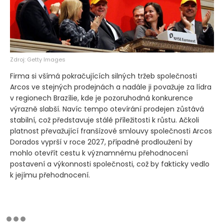
Zdroj: Getty Images
Firma si všímá pokračujících silných tržeb společnosti
Arcos ve stejných prodejnách a nadále ji považuje za lídra
v regionech Brazílie, kde je pozoruhodná konkurence
výrazně slabší. Navíc tempo otevírání prodejen zůstává
stabilní, což představuje stálé příležitosti k růstu. Ačkoli
platnost převažující franšízové smlouvy společnosti Arcos
Dorados vyprší v roce 2027, případné prodloužení by
mohlo otevřít cestu k významnému přehodnocení
postavení a výkonnosti společnosti, což by fakticky vedlo
k jejímu přehodnocení.