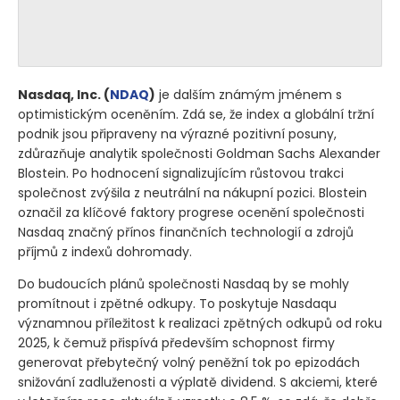
Nasdaq, Inc.
(
NDAQ
)
je dalším známým jménem s
optimistickým oceněním. Zdá se, že index a globální tržní
podnik jsou připraveny na výrazné pozitivní posuny,
zdůrazňuje analytik společnosti Goldman Sachs Alexander
Blostein. Po hodnocení signalizujícím růstovou trakci
společnost zvýšila z neutrální na nákupní pozici. Blostein
označil za klíčové faktory progrese ocenění společnosti
Nasdaq značný přínos finančních technologií a zdrojů
příjmů z indexů dohromady.
Do budoucích plánů společnosti Nasdaq by se mohly
promítnout i zpětné odkupy. To poskytuje Nasdaqu
významnou příležitost k realizaci zpětných odkupů od roku
2025, k čemuž přispívá především schopnost firmy
generovat přebytečný volný peněžní tok po epizodách
snižování zadluženosti a výplatě dividend. S akciemi, které