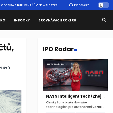
ODEBÍRAT BULLIONÁŘŮV NEWSLETTER
PODCAST
SKO
E-BOOKY
SROVNÁVAČ BROKERŮ
.
čtů,
IPO Radar
HKEX Main Board
duktů.
NASN Intelligent Tech (Zhejiang)
Čínský lídr v brake-by-wire
technologiích pro autonomní vozidla
vstupuje na hongkongskou burzu 7.