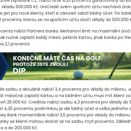
dříve Expobank CZ, nabízí úrok 4,25 procenta garantovaný do kon
do vkladu 500.000 Kč. UniCredit svém spořicím účtu nechává úrok 
e jen pro nové klienty, kteří si zároveň založí běžný účet. Fio bank
2 procenta, kterou se na spořícím účtu úročí vklady do 500.000 
rocenta nabízí Partners banka. Nestanoví limit na maximální úro
šak nutné zaplatit každý měsíc pětkrát kartou, jinak banka po t
na 2,1 procenta.
žila sazbu a aktuálně nabízí 3,4 procenta pro vklady do milionu. J
át měsíčně zaplatit kartou a na běžném účtu musí mít klient z
poň 25.000 Kč. Creditas nabízí sazbu 4,3 procenta pro vklady do 
í 4,25 procenta, podmínkou je ale běžný účet a volba jednoho až 
y Bank momentálně nabízí 3,5 procenta pro vklady do milionu 
nky se klienti mohou dostat až na sazbu čtyři procenta. Základn
a a do 200.000 Kč.