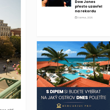
Dow Jones
přesto uzavřel
na rekordu
5 SRPNA, 2026