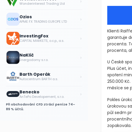
›
Wonderinterest Trading Ltd
Ozios
›
APME FX TRADING EUROPE LTD
Klienti Rai
InvestingFox
garantuje do
›
CAPITAL MARKETS, o.c.p., a.s.
procenta. Ta
procenta, a
NaKlíč
›
Energodomy s.r.o.
U České spoř
Plus účet, i
Barth Operák
spoření min
›
Autocentrum BARTH a.s.
250.000 Kč.
měsíce se po
Benecko
›
AnTePo Developement, s.r.o.
Pokles úroko
Při obchodování CFD ztrácí peníze 74–
úrokovou sa
89 % účtů.
půl sedm pro
procentního
zopakovala. 