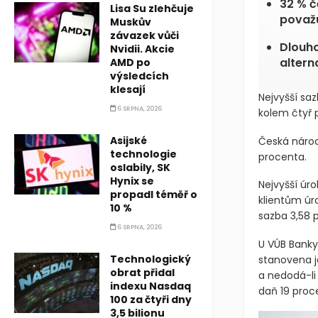
32 % 
Lisa Su zlehčuje
považu
Muskův
závazek vůči
Dlouho
Nvidii. Akcie
altern
AMD po
výsledcích
klesají
Nejvyšší sa
6 SRPNA, 2026
kolem čtyř 
Asijské
Česká národ
technologie
procenta.
oslabily, SK
Hynix se
Nejvyšší úro
propadl téměř o
klientům úro
10 %
sazba 3,58 
6 SRPNA, 2026
U VÚB Banky 
Technologický
stanovena j
obrat přidal
a nedodá-li
indexu Nasdaq
daň 19 proce
100 za čtyři dny
3,5 bilionu