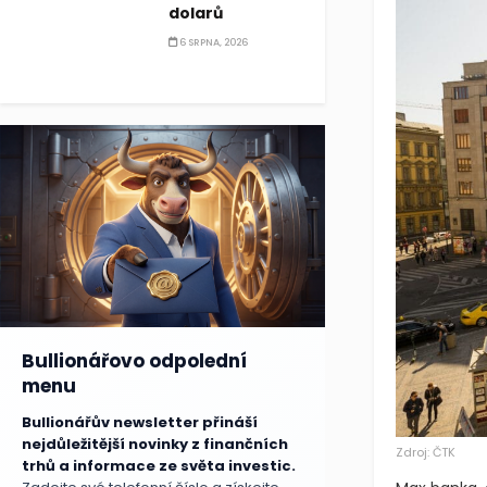
dolarů
6 SRPNA, 2026
Bullionářovo odpolední
menu
Bullionářův newsletter přináší
nejdůležitější novinky z finančních
Zdroj: ČTK
trhů a informace ze světa investic.