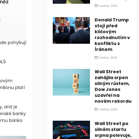
eněz
6 SRPNA, 2026
Donald Trump
í
stojí před
klíčovým
rozhodnutím v
ale pohybují
konfliktu s
Íránem
5 SRPNA, 2026
4,5
Wall Street
zahájila srpen
 novým
silným růstem,
ilionu platí
Dow Jones
uzavřel na
novém rekordu
, aniž je
3 SRPNA, 2026
venské banky
e mu banka
Wall Street po
silném startu
srpna polevuje,