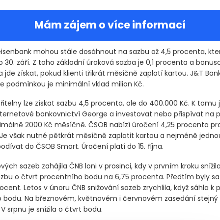
Mám zájem o více informací
ffeisenbank mohou stále dosáhnout na sazbu až 4,5 procenta, kt
 30. září. Z toho základní úroková sazba je 0,1 procenta a bonus
 jde získat, pokud klienti třikrát měsíčně zaplatí kartou. J&T Bank
le podmínkou je minimální vklad milion Kč.
itelny lze získat sazbu 4,5 procenta, ale do 400.000 Kč. K tomu 
nternetové bankovnictví George a investovat nebo přispívat na p
imálně 2000 Kč měsíčně. ČSOB nabízí úročení 4,25 procenta pro
 Je však nutné pětkrát měsíčně zaplatit kartou a nejméně jednou
dívat do ČSOB Smart. Úročení platí do 15. října.
vých sazeb zahájila ČNB loni v prosinci, kdy v prvním kroku snížil
zbu o čtvrt procentního bodu na 6,75 procenta. Předtím byly sa
cent. Letos v únoru ČNB snižování sazeb zrychlila, když sáhla k p
 bodu. Na březnovém, květnovém i červnovém zasedání stejný 
V srpnu je snížila o čtvrt bodu.