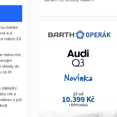
během níž vzrostly celkem...
erou banka
ová 4,4
a nabízí 3,5
je třeba mít
enzijní
 vklady do
 za tři
a základní
zby rok a
oklesu o půl
krok