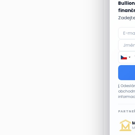
Bullion
finančn
Zadejte
Zdroj: Getty I
Upozorněn
i
Odeslán
Banky v pos
obchodní
Tagy:
čes
informac
PARTNEŘ
M
Me