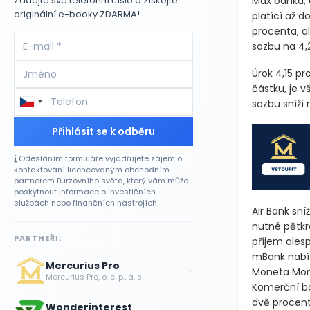
Max banka, 
Zadejte své telefonní číslo a získejte
originální e-booky ZDARMA!
platící až 
procenta, al
sazbu na 4,
Úrok 4,15 p
částku, je v
sazbu sníží 
Přihlásit se k odběru
Odesláním formuláře vyjadřujete zájem o
kontaktování licencovaným obchodním
partnerem Burzovního světa, který vám může
poskytnout informace o investičních
službách nebo finančních nástrojích.
Air Bank sní
nutné pětkr
PARTNEŘI:
příjem ales
mBank nabíz
Mercurius Pro
›
Moneta Mone
Mercurius Pro, o. c. p., a. s.
Komerční ba
dvě procent
Wonderinterest