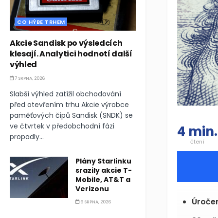
CO HÝBE TRHEM
Akcie Sandisk po výsledcích
klesají. Analytici hodnotí další
výhled
7 SRPNA, 2026
Slabší výhled zatížil obchodování
před otevřením trhu Akcie výrobce
paměťových čipů Sandisk (SNDK) se
ve čtvrtek v předobchodní fázi
4 min.
propadly...
čtení
Plány Starlinku
srazily akcie T-
Mobile, AT&T a
Verizonu
Úročen
6 SRPNA, 2026