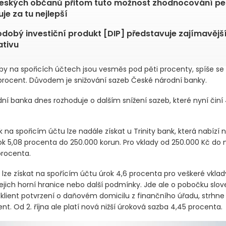
českých občanů přitom tuto možnost zhodnocování p
je za tu nejlepší
dobý investiční produkt [DIP] představuje zajímavějš
ativu
zby na spořicích účtech jsou vesměs pod pěti procenty, spíše se 
procent. Důvodem je snižování sazeb České národní banky.
ní banka dnes rozhoduje o dalším snížení sazeb, které nyní činí 
k na spořicím účtu lze nadále získat u Trinity bank, která nabízí
k 5,08 procenta do 250.000 korun. Pro vklady od 250.000 Kč do m
procenta.
lze získat na spořícím účtu úrok 4,6 procenta pro veškeré vklady
ejich horní hranice nebo další podmínky. Jde ale o pobočku slo
 klient potvrzení o daňovém domicilu z finančního úřadu, strhn
nt. Od 2. října ale platí nová nižší úroková sazba 4,45 procenta.