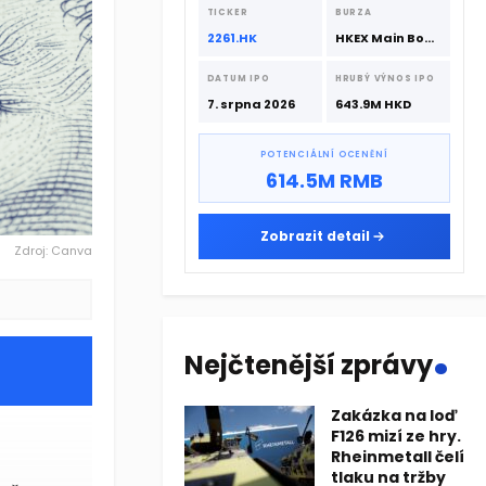
srpna 2026 s podporou CATL a
TICKER
BURZA
Hillhouse Investment.
2261.HK
HKEX Main Board
DATUM IPO
HRUBÝ VÝNOS IPO
7. srpna 2026
643.9M HKD
POTENCIÁLNÍ OCENĚNÍ
614.5M RMB
Zobrazit detail
Zdroj: Canva
.
Nejčtenější zprávy
Zakázka na loď
F126 mizí ze hry.
Rheinmetall čelí
tlaku na tržby