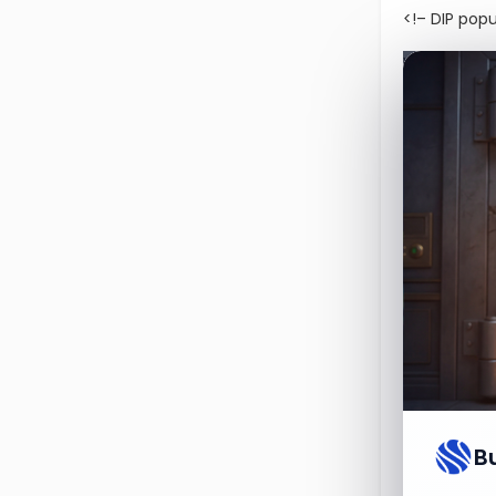
<!– DIP pop
V tuto chvíl
vyhodnocuje
aktivního i
světem odha
tuzemských 
zhodnocován
V tomto ohl
Dlouhodobý
zapojit do 
Tato cesta 
B