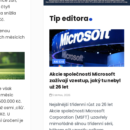
ce září,
čtyři
.
a snížila
Tip editora
Kč.
čenou
řech měsících
AKCIE
Akcie společnosti Microsoft
zažívají vzestup, jaký tu nebyl
už 26 let
e však
a měsíc
5 SRPNA, 2026
500.000 Kč.
Nejsilnější třídenní růst za 26 let
osmi ‚cílů‘.
Akcie společnosti Microsoft
Kč. U
Corporation (MSFT) uzavřely
í úročení je
mimořádně silnou třídenní sérii,