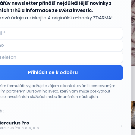
ářův newsletter přináší nejdůležitější novinky z
ích trhů a informace ze světa investic.
 své údaje a získejte 4 originální e-booky ZDARMA!
mages
Přihlásit se k odběru
í pro uživatele
ím formuláře vyjadřujete zájem o kontaktování licencovaným
ledních týdnech opět snižovaly základní sazby spořicích produktů
m partnerem Burzovního světa, který vám může poskytnout
ko
dip
koruna
spořicí účet
e o investičních službách nebo finančních nástrojích.
I:
ercurius Pro
›
rcurius Pro, o. c. p., a. s.