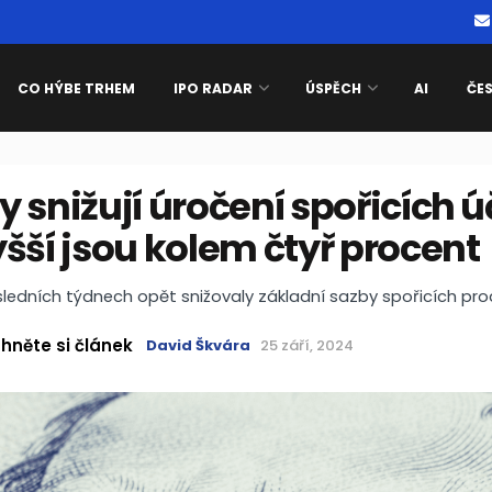
CO HÝBE TRHEM
IPO RADAR
ÚSPĚCH
AI
ČE
 snižují úročení spořicích ú
šší jsou kolem čtyř procent
ledních týdnech opět snižovaly základní sazby spořicích pro
hněte si článek
David Škvára
25 září, 2024