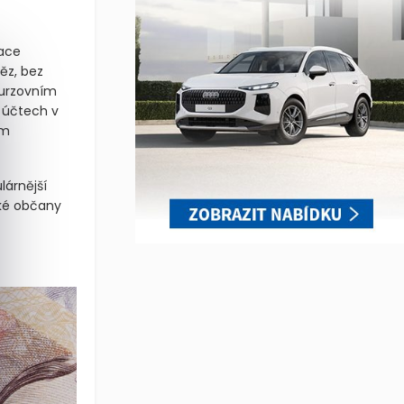
lace
ěz, bez
Burzovním
 účtech v
ém
lárnější
ské občany