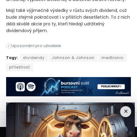
Mají také výjimečné výsledky v růstu svých dividend, což
bude zřejmě pokračovat i v příštích desetiletích. To z nich
dělá skvělé akcie pro ty, kteří hledají udržitelný
dividendový příjem.
Upozornění pro uživatele
i
Před investicí do akcií společnosti za účelem získání dividen
Tagy:
dividendy
Johnson & Johnson
medtronic
příležitost
×