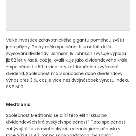
Velké investice zdravotnického gigantu pomohou zvýšit
jeho příjmy. To by mělo společnosti umožnit další
zvyšování dividendy. Johnson & Johnson zvyšuje výplatu
již 62 let v řadě, což jej kvalifikuje jako dividendového krále
– společnost s 50 a více lety každoročního zvyšování
dividend. Společnost má v současné době dividendový
výnos přes 3 %, což je více než dvojnásobek výnosu indexu
S&P 500.
Medtronic
Společnost Medtronic se blíží této elitní skupině
dividendových královských společností. Tato společnost
zabývající se zdravotnickými technologiemi přinesla v
roce 2024 již 47. rok po sobě každoroční zvyšování