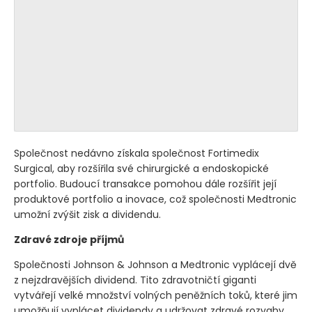
Společnost nedávno získala společnost Fortimedix
Surgical, aby rozšířila své chirurgické a endoskopické
portfolio. Budoucí transakce pomohou dále rozšířit její
produktové portfolio a inovace, což společnosti Medtronic
umožní zvýšit zisk a dividendu.
Zdravé zdroje příjmů
Společnosti Johnson & Johnson a Medtronic vyplácejí dvě
z nejzdravějších dividend. Tito zdravotničtí giganti
vytvářejí velké množství volných peněžních toků, které jim
umožňují vyplácet dividendy a udržovat zdravé rozvahy.