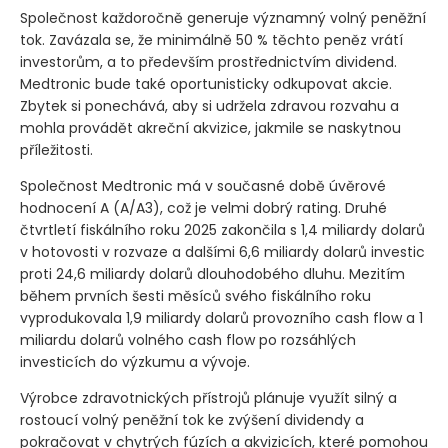
Společnost každoročně generuje významný volný peněžní
tok. Zavázala se, že minimálně 50 % těchto peněz vrátí
investorům, a to především prostřednictvím dividend.
Medtronic bude také oportunisticky odkupovat akcie.
Zbytek si ponechává, aby si udržela zdravou rozvahu a
mohla provádět akreční akvizice, jakmile se naskytnou
příležitosti.
Společnost Medtronic má v současné době úvěrové
hodnocení A
(A/A3)
, což je velmi dobrý rating. Druhé
čtvrtletí fiskálního roku 2025 zakončila s 1,4 miliardy dolarů
v hotovosti v rozvaze a dalšími 6,6 miliardy dolarů investic
proti 24,6 miliardy dolarů dlouhodobého dluhu. Mezitím
během prvních šesti měsíců svého fiskálního roku
vyprodukovala 1,9 miliardy dolarů provozního cash flow a 1
miliardu dolarů volného cash flow po rozsáhlých
investicích do výzkumu a vývoje.
Výrobce zdravotnických přístrojů plánuje využít silný a
rostoucí volný peněžní tok ke zvýšení dividendy a
pokračovat v chytrých fúzích a akvizicích, které pomohou