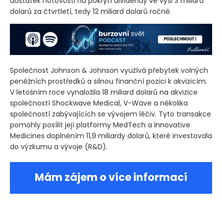
dostatek hotovosti na pokrytí dividendy ve výši 3 miliard
dolarů za čtvrtletí, tedy 12 miliard dolarů ročně.
Společnost Johnson & Johnson využívá přebytek volných
peněžních prostředků a silnou finanční pozici k akvizicím.
V letošním roce vynaložila 18 miliard dolarů na akvizice
společností Shockwave Medical, V-Wave a několika
společností zabývajících se vývojem léčiv. Tyto transakce
pomohly posílit její platformy MedTech a Innovative
Medicines doplněním 11,9 miliardy dolarů, které investovala
do výzkumu a vývoje
(R&D)
.
Mám zájem o více informací