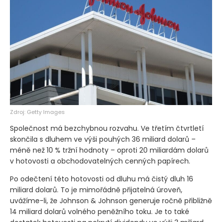
Zdroj: Getty Images
Společnost má bezchybnou rozvahu. Ve třetím čtvrtletí
skončila s dluhem ve výši pouhých 36 miliard dolarů –
méně než 10 % tržní hodnoty – oproti 20 miliardám dolarů
v hotovosti a obchodovatelných cenných papírech.
Po odečtení této hotovosti od dluhu má čistý dluh 16
miliard dolarů. To je mimořádně přijatelná úroveň,
uvážíme-li, že Johnson & Johnson generuje ročně přibližně
14 miliard dolarů volného peněžního toku. Je to také