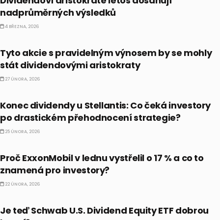
Dividendoví aristokraté letos dosahují
nadprůměrných výsledků
4 BŘEZNA, 2026
CO HÝBE TRHEM
Tyto akcie s pravidelným výnosem by se mohly
stát dividendovými aristokraty
27 ÚNORA, 2026
DIVIDENDY
Konec dividendy u Stellantis: Co čeká investory
po drastickém přehodnocení strategie?
25 ÚNORA, 2026
AKCIE
Proč ExxonMobil v lednu vystřelil o 17 % a co to
znamená pro investory?
22 ÚNORA, 2026
ETF
Je teď Schwab U.S. Dividend Equity ETF dobrou