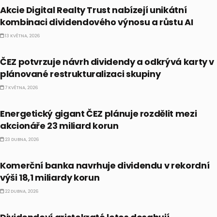
Akcie Digital Realty Trust nabízejí unikátní
kombinaci dividendového výnosu a růstu AI
13 KVĚTNA, 2026
ČESKO
ČEZ potvrzuje návrh dividendy a odkrývá karty v
plánované restrukturalizaci skupiny
7 KVĚTNA, 2026
DIVIDENDY
Energetický gigant ČEZ plánuje rozdělit mezi
akcionáře 23 miliard korun
23 DUBNA, 2026
ČESKO
Komerční banka navrhuje dividendu v rekordní
výši 18,1 miliardy korun
22 DUBNA, 2026
CO HÝBE TRHEM