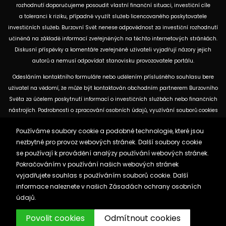
rozhodnutí doporučujeme posoudit vlastní finanční situaci, investiční cíle
a toleranci k riziku, případně využít služeb licencovaného poskytovatele
investičních služeb. Burzovní Svět nenese odpovědnost za investiční rozhodnutí
učiněná na základě informací zveřejněných na těchto internetových stránkách.
Diskusní příspěvky a komentáře zveřejněné uživateli vyjadřují názory jejich
autorů a nemusí odpovídat stanovisku provozovatele portálu.
Odesláním kontaktního formuláře nebo udělením příslušného souhlasu bere
uživatel na vědomí, že může být kontaktován obchodním partnerem Burzovního
Světa za účelem poskytnutí informací o investičních službách nebo finančních
nástrojích. Podrobnosti o zpracování osobních údajů, využívání souborů cookies
a obchodních partnerech jsou uvedeny v příslušných dokumentech
Používáme soubory cookie a podobné technologie, které jsou
dostupných na těchto internetových stránkách. U jednotlivých článků mohou
nezbytné pro provoz webových stránek. Další soubory cookie
být uvedeny informace o použitých zdrojích, datu původní analýzy nebo datu,
se používají k provádění analýzy používání webových stránek.
ke kterému se vztahují uvedené tržní údaje.
Pokračováním v používání našich webových stránek
vyjadřujete souhlas s používáním souborů cookie. Další
Zásady ochrany osobních údajů a cookies
informace naleznete v našich
Zásadách ochrany osobních
Reklama
Kontakt
údajů.
Burzovnisvet.cz © 2026
Povolit cookies
Odmítnout cookies