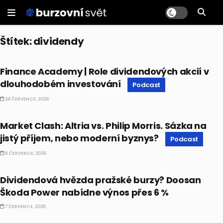
Štítek:
dividendy
PODCAST
Finance Academy | Role dividendových akcií v
dlouhodobém investování
Podcast
24 ČERVENCE, 2026
PODCAST
Market Clash: Altria vs. Philip Morris. Sázka na
jistý příjem, nebo moderní byznys?
Podcast
8 ČERVENCE, 2026
AKCIE
Dividendová hvězda pražské burzy? Doosan
Škoda Power nabídne výnos přes 6 %
7 ČERVENCE, 2026
AI