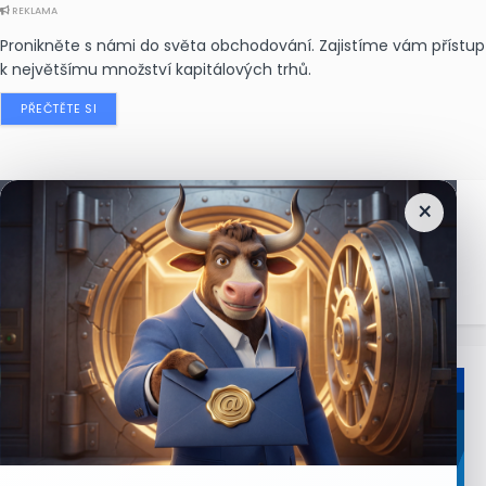
REKLAMA
Pronikněte s námi do světa obchodování. Zajistíme vám přístup
k největšímu množství kapitálových trhů.
PŘEČTĚTE SI
×
Nejčtenější
zprávy