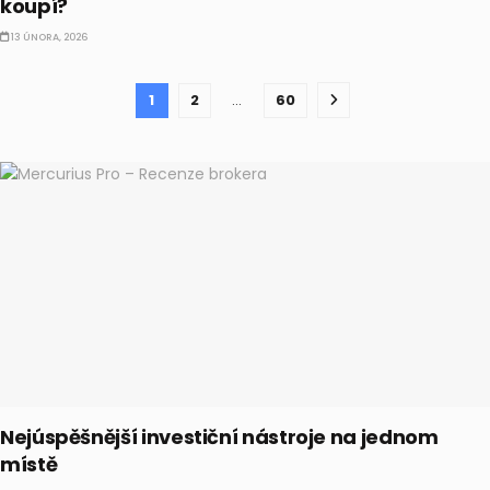
koupí?
13 ÚNORA, 2026
1
2
…
60
Nejúspěšnější investiční nástroje na jednom
místě