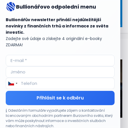
Bullionářovo odpolední menu
Bullionářův newsletter přináší nejdůležitější
novinky z finančních trhů a informace ze světa
investic.
Zadejte své údaje a získejte 4 originální e-booky
ZDARMA!
Aktuální
příležitosti
Přihlásit se k odběru
Odesláním formuláře vyjadřujete zájem o kontaktování
CO HÝBE TRHEM
licencovaným obchodním partnerem Burzovního světa, který
vám může poskytnout informace o investičních službách
Výsledky společností jsou silné. Proč to akciový
nebo finančních nástrojích.