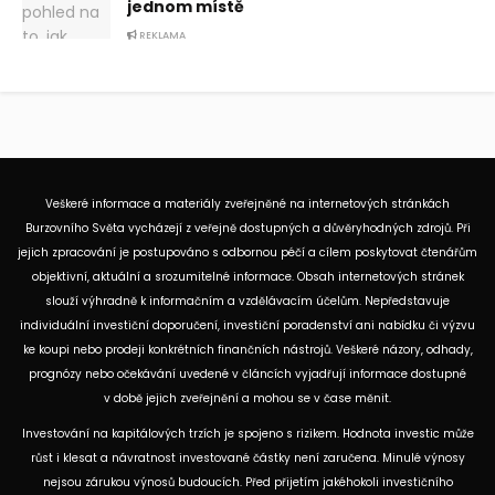
jednom místě
REKLAMA
Veškeré informace a materiály zveřejněné na internetových stránkách
Burzovního Světa vycházejí z veřejně dostupných a důvěryhodných zdrojů. Při
jejich zpracování je postupováno s odbornou péčí a cílem poskytovat čtenářům
objektivní, aktuální a srozumitelné informace. Obsah internetových stránek
slouží výhradně k informačním a vzdělávacím účelům. Nepředstavuje
individuální investiční doporučení, investiční poradenství ani nabídku či výzvu
ke koupi nebo prodeji konkrétních finančních nástrojů. Veškeré názory, odhady,
prognózy nebo očekávání uvedené v článcích vyjadřují informace dostupné
v době jejich zveřejnění a mohou se v čase měnit.
Investování na kapitálových trzích je spojeno s rizikem. Hodnota investic může
růst i klesat a návratnost investované částky není zaručena. Minulé výnosy
nejsou zárukou výnosů budoucích. Před přijetím jakéhokoli investičního