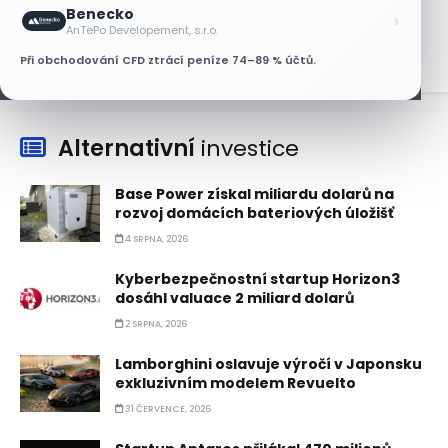
Benecko
›
7 SRPNA, 2026
AnTePo Developement, s.r.o.
Při obchodování CFD ztrácí peníze 74–89 % účtů.
Alternativní
investice
Base Power získal miliardu dolarů na
rozvoj domácích bateriových úložišť
4 SRPNA, 2026
Kyberbezpečnostní startup Horizon3
dosáhl valuace 2 miliard dolarů
2 SRPNA, 2026
Lamborghini oslavuje výročí v Japonsku
exkluzivním modelem Revuelto
31 ČERVENCE, 2026