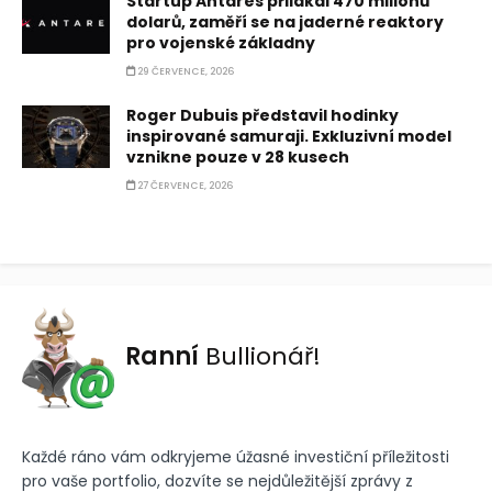
Startup Antares přilákal 470 milionů
dolarů, zaměří se na jaderné reaktory
pro vojenské základny
29 ČERVENCE, 2026
Roger Dubuis představil hodinky
inspirované samuraji. Exkluzivní model
vznikne pouze v 28 kusech
27 ČERVENCE, 2026
Ranní
Bullionář!
Každé ráno vám odkryjeme úžasné investiční příležitosti
pro vaše portfolio, dozvíte se nejdůležitější zprávy z