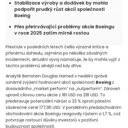
Stabilizace výroby a dodávek by mohla
podpořit prudký růst akcií společnosti
Boeing
Přes přetrvávající problémy akcie Boeingu
v roce 2025 zatím mírně rostou
Přestože v posledních letech čelila výrazné kritice a
přísnému dohledu, zejména po několika závažných
incidentech, aktuální vývoj naznačuje, že by mohla vyjít z
těchto problémů silnější než kdy dříve.
Analytik Bernstein Douglas Harned v nedělní zprávě
oznámil zvýšení hodnocení akcií společnosti
Boeing
z
dosavadního „market perform“ na „outperform“. Zároveň
upravil cílovou cenu akcie z 181 USD na 218 USD. To
představuje potenciální nárůst o 23 % oproti páteční
závěrečné ceně 177,95 USD. V pondělním předobchodním
obchodování akcie Boeingu reagovaly růstem o 1,7 %, což
potvrzuje rostoucí důvěru investorů v pozitivní
budoucnost společnosti.