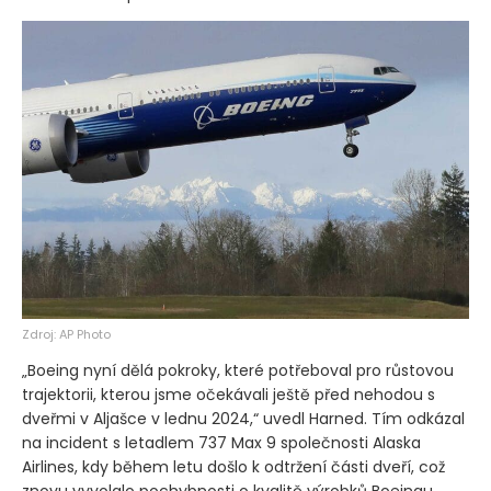
Zdroj: AP Photo
„Boeing nyní dělá pokroky, které potřeboval pro růstovou
trajektorii, kterou jsme očekávali ještě před nehodou s
dveřmi v Aljašce v lednu 2024,“ uvedl Harned. Tím odkázal
na incident s letadlem 737 Max 9 společnosti Alaska
Airlines, kdy během letu došlo k odtržení části dveří, což