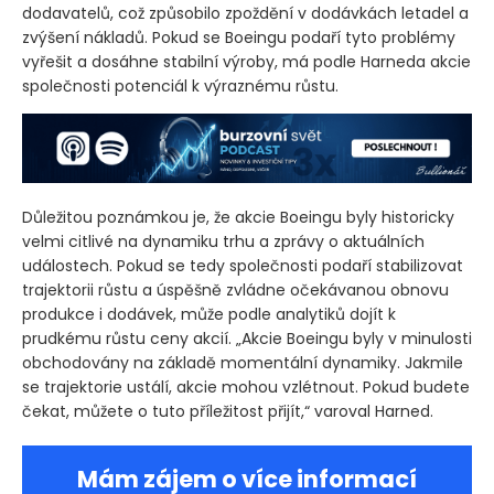
dodavatelů, což způsobilo zpoždění v dodávkách letadel a
zvýšení nákladů. Pokud se Boeingu podaří tyto problémy
vyřešit a dosáhne stabilní výroby, má podle Harneda akcie
společnosti potenciál k výraznému růstu.
Důležitou poznámkou je, že akcie Boeingu byly historicky
velmi citlivé na dynamiku trhu a zprávy o aktuálních
událostech. Pokud se tedy společnosti podaří stabilizovat
trajektorii růstu a úspěšně zvládne očekávanou obnovu
produkce i dodávek, může podle analytiků dojít k
prudkému růstu ceny akcií. „Akcie Boeingu byly v minulosti
obchodovány na základě momentální dynamiky. Jakmile
se trajektorie ustálí, akcie mohou vzlétnout. Pokud budete
čekat, můžete o tuto příležitost přijít,“ varoval Harned.
Mám zájem o více informací