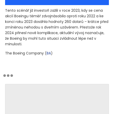
Tento scénář již investoři zažili v roce 2023, kdy se cena
akcií Boeingu téměř zdvojnásobila oproti roku 2022 a ke
konci roku 2023 dosáhla hodnoty 260 dolarů – krátce před
zmíněnou nehodou s dveřním uzávěrem. Přestože rok
2024 přinesl nové komplikace, aktuální vývoj naznačuje,
že Boeing by mohl tuto situaci zvládnout lépe než v
minulosti.
The Boeing Company
(
BA
)