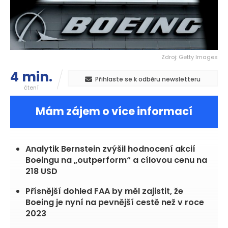
Zdroj: Getty Images
4 min.
Přihlaste se k odběru newsletteru
čtení
Mám zájem o více informací
Analytik Bernstein zvýšil hodnocení akcií
Boeingu na „outperform“ a cílovou cenu na
218 USD
Přísnější dohled FAA by měl zajistit, že
Boeing je nyní na pevnější cestě než v roce
2023