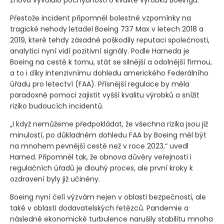
znovu vyvolalo pochybnosti o kvalitě výrobků Boeingu.
Přestože incident připomněl bolestné vzpomínky na
tragické nehody letadel Boeing 737 Max v letech 2018 a
2019, které tehdy zásadně poškodily reputaci společnosti,
analytici nyní vidí pozitivní signály. Podle Harneda je
Boeing na cestě k tomu, stát se silnější a odolnější firmou,
a to i díky intenzivnímu dohledu amerického Federálního
úřadu pro letectví
(FAA)
. Přísnější regulace by měla
paradoxně pomoci zajistit vyšší kvalitu výrobků a snížit
riziko budoucích incidentů.
„I když nemůžeme předpokládat, že všechna rizika jsou již
minulostí, po důkladném dohledu FAA by Boeing měl být
na mnohem pevnější cestě než v roce 2023,“ uvedl
Harned. Připomněl tak, že obnova důvěry veřejnosti i
regulačních úřadů je dlouhý proces, ale první kroky k
ozdravení byly již učiněny.
Boeing nyní čelí výzvám nejen v oblasti bezpečnosti, ale
také v oblasti dodavatelských řetězců. Pandemie a
následné ekonomické turbulence narušily stabilitu mnoha