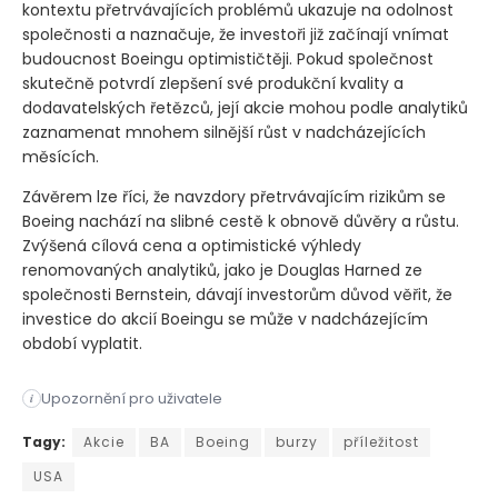
kontextu přetrvávajících problémů ukazuje na odolnost
společnosti a naznačuje, že investoři již začínají vnímat
budoucnost Boeingu optimističtěji. Pokud společnost
skutečně potvrdí zlepšení své produkční kvality a
dodavatelských řetězců, její akcie mohou podle analytiků
zaznamenat mnohem silnější růst v nadcházejících
měsících.
Závěrem lze říci, že navzdory přetrvávajícím rizikům se
Boeing nachází na slibné cestě k obnově důvěry a růstu.
Zvýšená cílová cena a optimistické výhledy
renomovaných analytiků, jako je Douglas Harned ze
společnosti Bernstein, dávají investorům důvod věřit, že
investice do akcií Boeingu se může v nadcházejícím
období vyplatit.
Upozornění pro uživatele
i
Podle nové analýzy společnosti Bernstein by společnost Boein
Tagy:
Akcie
BA
Boeing
burzy
příležitost
USA