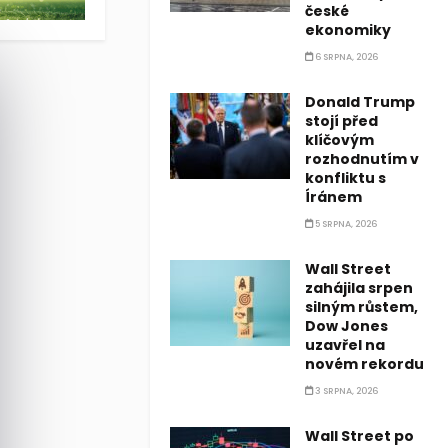
české
ekonomiky
6 SRPNA, 2026
Donald Trump
stojí před
klíčovým
rozhodnutím v
konfliktu s
Íránem
5 SRPNA, 2026
Wall Street
zahájila srpen
silným růstem,
Dow Jones
uzavřel na
novém rekordu
3 SRPNA, 2026
Wall Street po