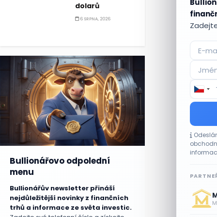
Bullion
dolarů
finančn
6 SRPNA, 2026
Zadejte
Odeslán
obchodní
informac
Bullionářovo odpolední
menu
PARTNEŘ
Bullionářův newsletter přináší
M
nejdůležitější novinky z finančních
Me
trhů a informace ze světa investic.