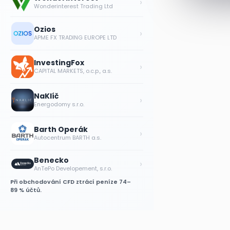
›
Wonderinterest Trading Ltd
Ozios
›
APME FX TRADING EUROPE LTD
InvestingFox
›
CAPITAL MARKETS, o.c.p., a.s.
NaKlíč
›
Energodomy s.r.o.
Barth Operák
›
Autocentrum BARTH a.s.
Benecko
›
AnTePo Developement, s.r.o.
Při obchodování CFD ztrácí peníze 74–
89 % účtů.