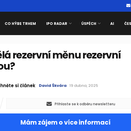
CO HÝBE TRHEM
IPO RADAR
ÚSPĚCH
AI
ČE
lá rezervní měnu rezervní
ou?
hněte si článek
David Škvára
19 dubna, 2025
Přihlaste se k odběru newsletteru
Mám zájem o více informací