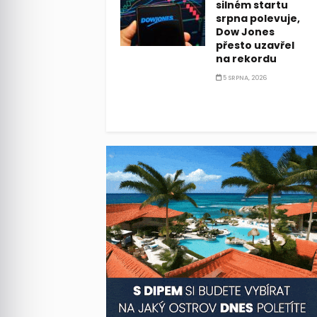
silném startu
srpna polevuje,
Dow Jones
přesto uzavřel
na rekordu
5 SRPNA, 2026