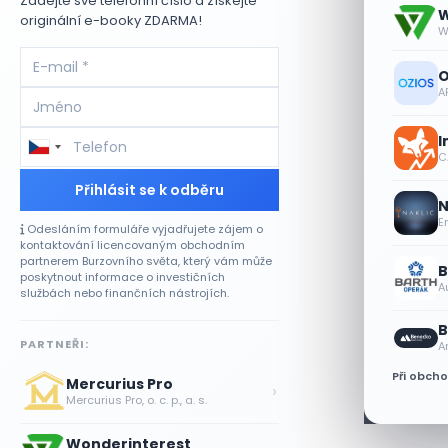
Zadejte své telefonní číslo a získejte
W
originální e-booky ZDARMA!
W
O
A
I
CA
Přihlásit se k odběru
N
E
Odesláním formuláře vyjadřujete zájem o
kontaktování licencovaným obchodním
partnerem Burzovního světa, který vám může
B
poskytnout informace o investičních
A
službách nebo finančních nástrojích.
B
PARTNEŘI:
A
Při obch
Mercurius Pro
›
Mercurius Pro, o. c. p., a. s.
Wonderinterest