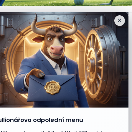
×
ullionářovo odpolední menu