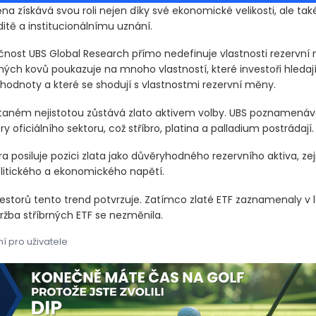
a získává svou roli nejen díky své ekonomické velikosti, ale tak
iditě a institucionálnímu uznání.
čnost UBS Global Research přímo nedefinuje vlastnosti rezervní m
hých kovů poukazuje na mnoho vlastností, které investoři hledají
hodnoty a které se shodují s vlastnostmi rezervní měny.
taném nejistotou zůstává zlato aktivem volby. UBS poznamenává
ry oficiálního sektoru, což stříbro, platina a palladium postrádají.
a posiluje pozici zlata jako důvěryhodného rezervního aktiva, z
itického a ekonomického napětí.
estorů tento trend potvrzuje. Zatímco zlaté ETF zaznamenaly v 
držba stříbrných ETF se nezměnila.
í pro uživatele
a získává svou roli nejen díky své ekonomické velikosti, ale ta
a získává svou roli nejen díky své ekonomické velikosti, ale ta