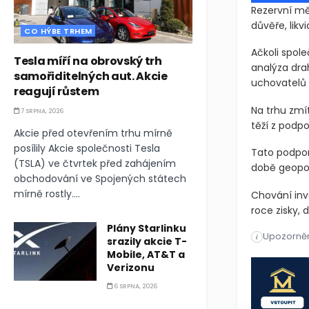
Rezervní měn
důvěře, likv
CO HÝBE TRHEM
Ačkoli spole
Tesla míří na obrovský trh
analýza dra
samořiditelných aut. Akcie
uchovatelů 
reagují růstem
Na trhu zmí
7 SRPNA, 2026
těží z podpo
Akcie před otevřením trhu mírně
posílily Akcie společnosti Tesla
Tato podpor
(TSLA) ve čtvrtek před zahájením
době geopol
obchodování ve Spojených státech
mírně rostly....
Chování inv
roce zisky, 
Plány Starlinku
Upozorněn
Rezervní měn
i
srazily akcie T-
Mobile, AT&T a
Rezervní měn
Verizonu
6 SRPNA, 2026