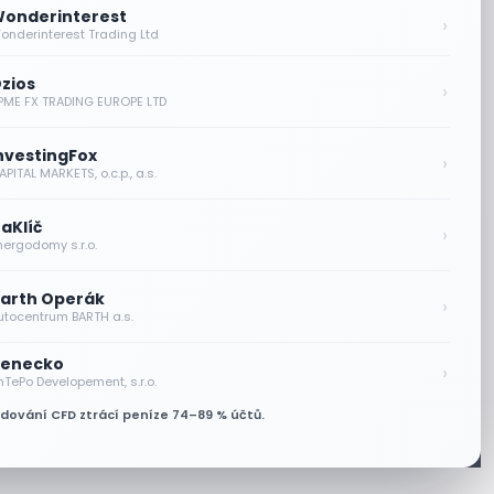
onderinterest
›
onderinterest Trading Ltd
zios
›
PME FX TRADING EUROPE LTD
nvestingFox
›
PITAL MARKETS, o.c.p., a.s.
aKlíč
›
nergodomy s.r.o.
arth Operák
›
utocentrum BARTH a.s.
enecko
›
nTePo Developement, s.r.o.
odování CFD ztrácí peníze 74–89 % účtů.