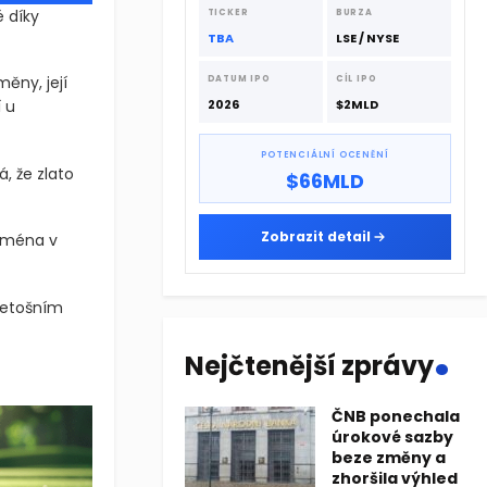
dodavatelskému řetězci.
é díky
TICKER
BURZA
TBA
LSE / NYSE
ěny, její
DATUM IPO
CÍL IPO
 u
2026
$2MLD
POTENCIÁLNÍ OCENĚNÍ
, že zlato
$66MLD
Zobrazit detail
ejména v
letošním
.
Nejčtenější zprávy
ké díky důvěře, likviditě a institucionálnímu uznání. Ačkoli spo
ké díky důvěře, likviditě a institucionálnímu uznání. Ačkoli spo
ČNB ponechala
úrokové sazby
beze změny a
zhoršila výhled