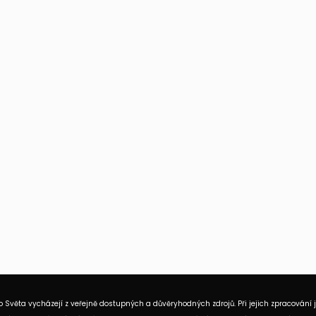
 Světa vycházejí z veřejně dostupných a důvěryhodných zdrojů. Při jejich zpracování 