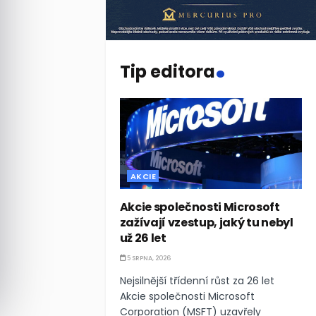
.
Tip editora
AKCIE
Akcie společnosti Microsoft
zažívají vzestup, jaký tu nebyl
už 26 let
5 SRPNA, 2026
Nejsilnější třídenní růst za 26 let
Akcie společnosti Microsoft
Corporation (MSFT) uzavřely