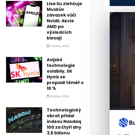
Lisa Su zlehčuje
Muskův
závazek vůči
Nvidii. Akcie
AMD po
výsledcích
klesají
6 SRPNA, 2026
Asijské
technologie
oslabily, SK
Hynix se
propadl téměř o
10 %
6 SRPNA, 2026
Technologický
obrat přidal
indexu Nasdaq
B
100 za čtyři dny
3,5 bilionu