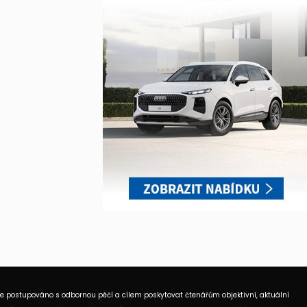
je postupováno s odbornou péčí a cílem poskytovat čtenářům objektivní, aktuální