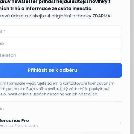
ářův newsletter přináší nejdůležitější novinky z
ích trhů a informace ze světa investic.
 své údaje a získejte 4 originální e-booky ZDARMA!
Přihlásit se k odběru
ím formuláře vyjadřujete zájem o kontaktování licencovaným
m partnerem Burzovního světa, který vám může poskytnout
e o investičních službách nebo finančních nástrojích.
I:
ercurius Pro
›
rcurius Pro, o. c. p., a. s.