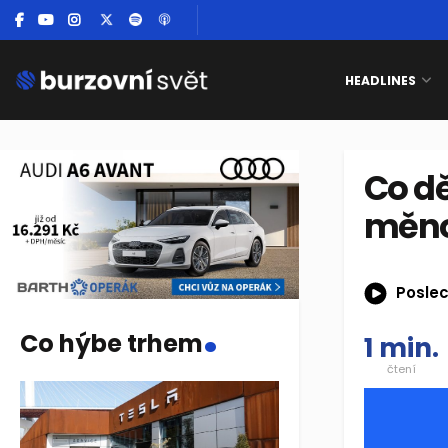
HEADLINES
Co dě
měn
Poslec
.
Co hýbe trhem
1 min.
čtení