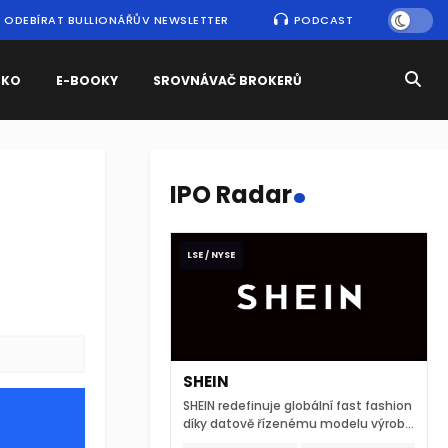
ODEBÍRAT BULLIONÁŘŮV NEWSLETTER
PODCAST
SKO
E-BOOKY
SROVNÁVAČ BROKERŮ
.
IPO Radar
LSE / NYSE
SHEIN
SHEIN redefinuje globální fast fashion
díky datově řízenému modelu výroby
a extrémně rychlému