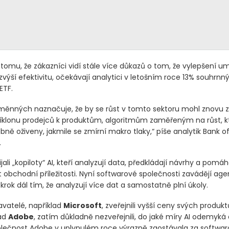
tomu, že zákazníci vidí stále více důkazů o tom, že vylepšení u
zvýší efektivitu, očekávají analytici v letošním roce 13% souhrnný
ETF.
oměnných naznačuje, že by se růst v tomto sektoru mohl znovu z
říklonu prodejců k produktům, algoritmům zaměřeným na růst, 
ně oživeny, jakmile se zmírní makro tlaky,“ píše analytik Bank o
.
ijali „kopiloty“ AI, kteří analyzují data, předkládají návrhy a pom
t obchodní příležitosti. Nyní softwarové společnosti zavádějí agent
 krok dál tím, že analyzují více dat a samostatně plní úkoly.
avatelé, například
Microsoft
, zveřejnili vyšší ceny svých produktů 
lad
Adobe
, zatím důkladně nezveřejnili, do jaké míry AI odemyká 
olečnost Adobe v uplynulém roce výrazně zaostávala za softwar