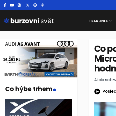
HEADLINES
Co po
Micro
hodn
.
Akcie softw
Co hýbe trhem
Poslec