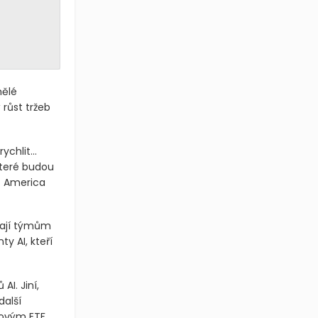
mělé
 růst tržeb
rychlit…
které budou
f America
áhají týmům
y AI, kteří
AI. Jiní,
další
ovým ETF.