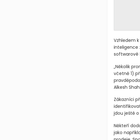
Vzhledem k 
inteligence 
softwarové 
„Několik pr
včetně 1) p
pravděpodob
Alkesh Shah
Zákazníci př
identifikova
jdou ještě o
Někteří dod
jako napřík
prodeje. Sp