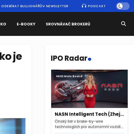
ODEBÍRAT BULLIONÁŘŮV NEWSLETTER
PODCAST
SKO
E-BOOKY
SROVNÁVAČ BROKERŮ
.
ko je
IPO Radar
HKEX Main Board
NASN Intelligent Tech (Zhejiang)
Čínský lídr v brake-by-wire
technologiích pro autonomní vozidla
vstupuje na hongkongskou burzu 7.