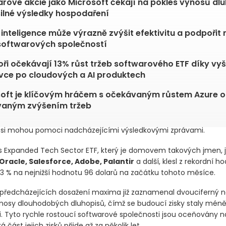
rové akcie jako Microsoft čekají na pokles výnosů dl
ilné výsledky hospodaření
inteligence může výrazně zvýšit efektivitu a podpořit 
softwarových společností
oři očekávají 13% růst tržeb softwarového ETF díky vyš
ce po cloudových a AI produktech
oft je klíčovým hráčem s očekávaným růstem Azure o 
vaným zvýšením tržeb
 si mohou pomoci nadcházejícími výsledkovými zprávami.
s Expanded Tech Sector ETF, který je domovem takových jmen, j
Oracle, Salesforce, Adobe, Palantir
a další, klesl z rekordní ho
 13 % na nejnižší hodnotu 96 dolarů na začátku tohoto měsíce.
předcházejících dosažení maxima již zaznamenal dvouciferný ná
ýnosy dlouhodobých dluhopisů, čímž se budoucí zisky staly mén
 Tyto rychle rostoucí softwarové společnosti jsou oceňovány n
á část jejich zisků přijde až za několik let.