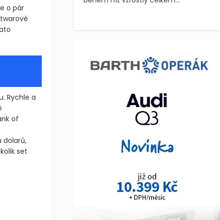
během níž vzrostly celkem...
e o pár
ftwarové
tato
u. Rychle a
ě
ank of
 dolarů,
olik set