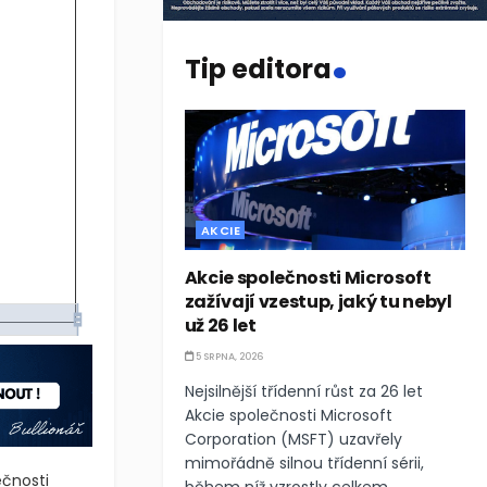
.
Tip editora
AKCIE
Akcie společnosti Microsoft
zažívají vzestup, jaký tu nebyl
už 26 let
5 SRPNA, 2026
Nejsilnější třídenní růst za 26 let
Akcie společnosti Microsoft
Corporation (MSFT) uzavřely
mimořádně silnou třídenní sérii,
ečnosti