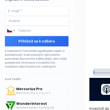
Přihlásit se k odběru
Odesláním formuláře vyjadřujete zájem o
kontaktování licencovaným obchodním
partnerem Burzovního světa, který vám může
poskytnout informace o investičních
službách nebo finančních nástrojích.
PARTNEŘI:
Mercurius Pro
›
Mercurius Pro, o. c. p., a. s.
Wonderinterest
›
Wonderinterest Trading Ltd
Investoři do