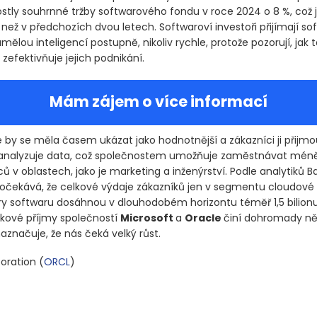
ostly souhrnné tržby softwarového fondu v roce 2024 o 8 %, což j
ež v předchozích dvou letech. Softwaroví investoři přijímají so
mělou inteligencí postupně, nikoliv rychle, protože pozorují, jak 
zefektivňuje jejich podnikání.
Mám zájem o více informací
 by se měla časem ukázat jako hodnotnější a zákazníci ji přijmo
 analyzuje data, což společnostem umožňuje zaměstnávat mén
v oblastech, jako je marketing a inženýrství. Podle analytiků B
očekává, že celkové výdaje zákazníků jen v segmentu cloudové
ury softwaru dosáhnou v dlouhodobém horizontu téměř 1,5 bilionu
kové příjmy společností
Microsoft
a
Oracle
činí dohromady něk
naznačuje, že nás čeká velký růst.
poration
(
ORCL
)