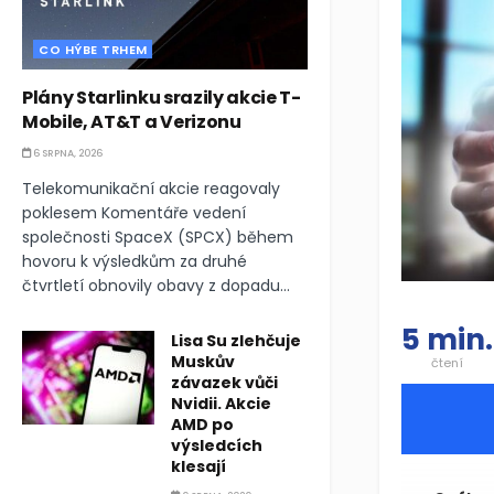
CO HÝBE TRHEM
Plány Starlinku srazily akcie T-
Mobile, AT&T a Verizonu
6 SRPNA, 2026
Telekomunikační akcie reagovaly
poklesem Komentáře vedení
společnosti SpaceX (SPCX) během
hovoru k výsledkům za druhé
čtvrtletí obnovily obavy z dopadu...
5 min.
Lisa Su zlehčuje
Muskův
čtení
závazek vůči
Nvidii. Akcie
AMD po
výsledcích
klesají