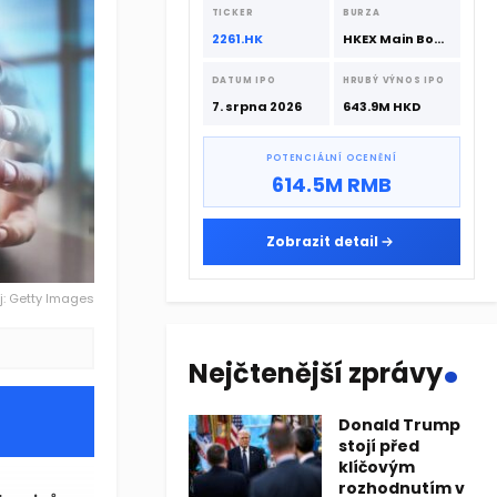
srpna 2026 s podporou CATL a
TICKER
BURZA
Hillhouse Investment.
2261.HK
HKEX Main Board
DATUM IPO
HRUBÝ VÝNOS IPO
7. srpna 2026
643.9M HKD
POTENCIÁLNÍ OCENĚNÍ
614.5M RMB
Zobrazit detail
j: Getty Images
.
Nejčtenější zprávy
Donald Trump
stojí před
klíčovým
rozhodnutím v