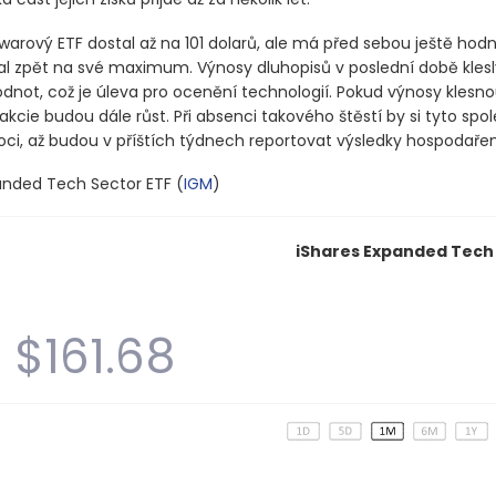
warový ETF dostal až na 101 dolarů, ale má před sebou ještě hod
al zpět na své maximum. Výnosy dluhopisů v poslední době klesl
dnot, což je úleva pro ocenění technologií. Pokud výnosy klesnou
kcie budou dále růst. Při absenci takového štěstí by si tyto spo
i, až budou v příštích týdnech reportovat výsledky hospodařen
anded Tech Sector ETF
(
IGM
)
iShares Expanded Tech 
$161.68