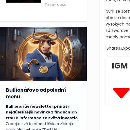
5 SRPNA, 2026
Nyní se soft
aby se dost
vysokých ho
softwarové a
mohly pomoc
iShares Exp
IGM
Bullionářovo odpolední
menu
Bullionářův newsletter přináší
nejdůležitější novinky z finančních
trhů a informace ze světa investic.
Zadejte své telefonní číslo a získejte
originální e-booky ZDARMA!