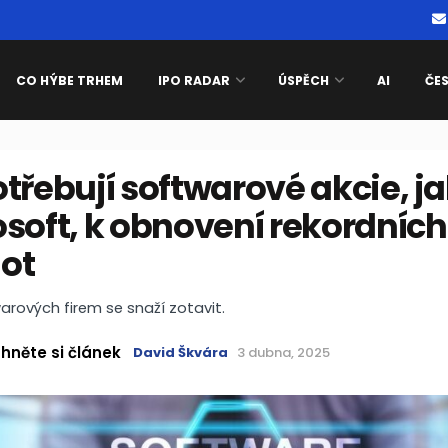
CO HÝBE TRHEM
IPO RADAR
ÚSPĚCH
AI
ČE
třebují softwarové akcie, ja
soft, k obnovení rekordních
ot
arových firem se snaží zotavit.
hněte si článek
David Škvára
3 dubna, 2025