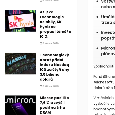
Softwa
6 SRPNA, 2026
nebo s
Asijské
Umělá 
technologie
oslabily, SK
tržeb 
Hynix se
propadl téměř o
Invest
10 %
poptáv
6 SRPNA, 2026
Micros
pláno
Technologický
obrat přidal
indexu Nasdaq
Společnosti
100 za čtyři dny
3,5 bilionu
Fond iShare
dolarů
Microsoft, 
6 SRPNA, 2026
dolarů až o
Micron posílil o
V měsících 
7,6 % a zvýšil
vyskočily v
podíl na trhu
hodnotnými.
DRAM
toho, že velk