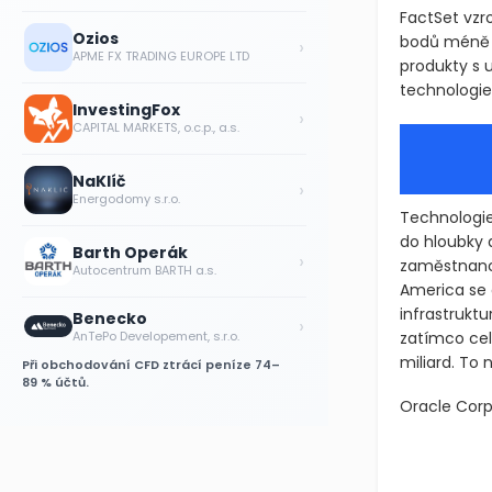
FactSet vzr
Ozios
bodů méně n
›
APME FX TRADING EUROPE LTD
produkty s u
technologie 
InvestingFox
›
CAPITAL MARKETS, o.c.p., a.s.
NaKlíč
›
Energodomy s.r.o.
Technologie
do hloubky
Barth Operák
›
zaměstnanců 
Autocentrum BARTH a.s.
America se 
infrastrukt
Benecko
›
AnTePo Developement, s.r.o.
zatímco cel
miliard. To 
Při obchodování CFD ztrácí peníze 74–
89 % účtů.
Oracle Cor