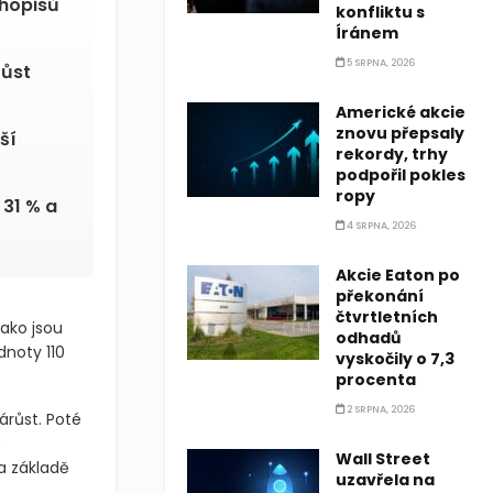
uhopisů
konfliktu s
Íránem
5 SRPNA, 2026
růst
Americké akcie
znovu přepsaly
ší
rekordy, trhy
podpořil pokles
ropy
31 % a
4 SRPNA, 2026
Akcie Eaton po
překonání
čtvrtletních
ako jsou
odhadů
dnoty 110
vyskočily o 7,3
procenta
2 SRPNA, 2026
růst. Poté
ě
Wall Street
a základě
uzavřela na