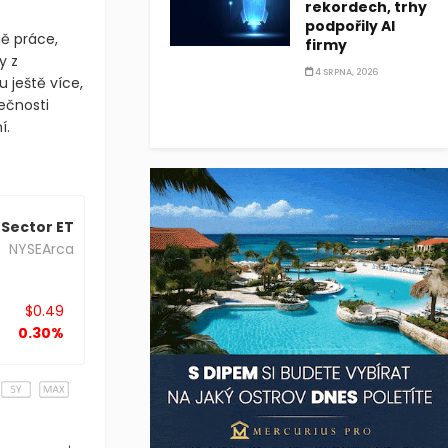
rekordech, trhy
podpořily AI
ně práce,
firmy
y z
4 SRPNA, 2026
 ještě více,
lečnosti
í.
Sector ET
NYSEArca
$0.49
0.30%