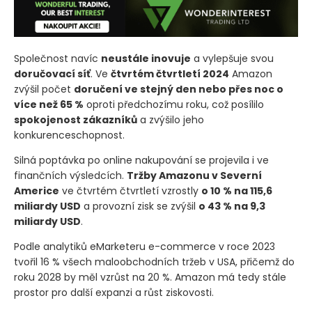
Společnost navíc
neustále inovuje
a vylepšuje svou
doručovací síť
. Ve
čtvrtém čtvrtletí 2024
Amazon
zvýšil počet
doručení ve stejný den nebo přes noc o
více než 65 %
oproti předchozímu roku, což posílilo
spokojenost zákazníků
a zvýšilo jeho
konkurenceschopnost.
Silná poptávka po online nakupování se projevila i ve
finančních výsledcích.
Tržby Amazonu v Severní
Americe
ve čtvrtém čtvrtletí vzrostly
o 10 % na 115,6
miliardy USD
a provozní zisk se zvýšil
o 43 % na 9,3
miliardy USD
.
Podle analytiků eMarketeru e-commerce v roce 2023
tvořil 16 % všech maloobchodních tržeb v USA, přičemž do
roku 2028 by měl vzrůst na 20 %. Amazon má tedy stále
prostor pro další expanzi a růst ziskovosti.