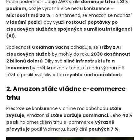
Podle posledních údajů AWS stále
dominuje trhu
s
31%
podílem
, což je výrazně více než u konkurence –
Microsoft má 20 %
. To znamená, že Amazon se nachází
v ideální pozici
, aby využil
rostoucí poptávky po
cloudových službách spojených s umělou inteligencí
(AI)
.
Společnost
Goldman Sachs
odhaduje, že
tržby z AI
cloudových služeb
by mohly do roku
2030 dosáhnout
2 bilionů dolarů
. Díky své
silné infrastruktuře a
inovacím
by měl Amazon z tohoto trendu významně
těžit a posílit svůj vliv v této
rychle rostoucí oblasti
.
2. Amazon stále vládne e-commerce
trhu
Přestože se konkurence v online maloobchodu
stále
zvyšuje
, Amazon si
stále udržuje dominanci
. Jeho
40%
podíl
na americkém trhu e-commerce
výrazně
převyšuje
podíl Walmartu, který činí
pouhých 7 %
.