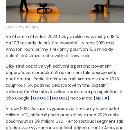
Zdroj: Getty Images
Ve čtvrtém čtvrtletí 2024 tržby z reklamy vzrostly o 18 %
na 17,3 miliardy dolarů. Pro srovnání – v roce 2019 měl
Amazon roční příjmy z reklamy pouhých 12,6 miliardy
dolarů, což ukazuje obrovský růstový skok.
Díky silné pozici ve vyhledávání a personalizovaném
doporučování produktů Amazon neustále posiluje svůj
podíl na trhu. Podle Statisty by měl Amazon v roce 2025
zaujmout 15% podíl na celosvětovém trhu digitální
reklamy, čímž se stává velkou konkurencí pro společnosti
jako Google
[
GOOG
] [
GOOGL
]
nebo Meta
[
META
]
.
V roce 2024 Amazon vygeneroval z reklamy více než 56
miliard USD, přičemž podle predikcí by v roce 2025 mohl
dosáhnout až 69 miliard USD. Tento rostoucí segment tak
představuje významnou součást příjmů a může Amazonu