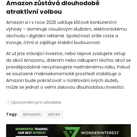
Amazon zůstává dlouhodobě
atraktivní volbou
Amazon si i v roce 2025 udržuje klíčové konkurenční
výhody – dominuje cloudovým službám, elektronickému
obchodu i digitální reklamě. Společnost stále roste a
inovuje, čímž si zajišťuje stabilní budoucnost.
Ať už jste stávající investor, nebo teprve zvažujete vstup
do akcií Amazonu, držením nebo nákupem těchto akcií se
pravděpodobně nevystavujete nadměrnému riziku. Pokud
se současné makroekonomické prostředí stabilizuje a
Amazon bude pokračovat v rozšiřování svých služeb,
může se jednat o velmi ziskovou dlouhodobou investici.
Upozornění pro uživatele
i
Akcie Amazonu [AMZN] za poslední tři roky vzrostly o 38 %, 
Tagy:
amazon
amzn