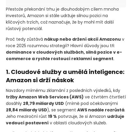
Přestože překonání trhu je dlouhodobým cílem mnoha
investorů, Amazon si stále udržuje silnou pozici na
klíčových trzích, což naznačuje, že by mohl mít další
růstový potenciál.
Proč tedy zůstává
nákup nebo držení akcií Amazonu
v
roce 2025 rozumnou strategií? Hlavní důvody jsou tři:
dominance v cloudových službách, silná pozice v e-
commerce a rychle rostoucí reklamní segment
.
1. Cloudové služby a umělá inteligence:
Amazon si drží náskok
Navzdory mírnému zklamání z posledních výsledků, kdy
tržby Amazon Web Services
(AWS)
ve čtvrtém čtvrtletí
dosáhly
28,79 miliardy USD
(mírně pod očekávanými
28,84 miliardy USD
)
, se segment
AWS nadále rozrůstá
.
Jeho meziroční růst
19 %
potvrzuje, že si Amazon
udržuje
vedoucí postavení
v oblasti cloudových služeb.