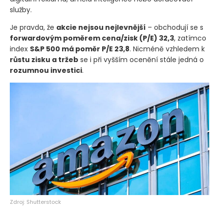
služby.
Je pravda, že
akcie nejsou nejlevnější
– obchodují se s
forwardovým poměrem cena/zisk
(P/E)
32,3
, zatímco
index
S&P 500 má poměr P/E 23,8
. Nicméně vzhledem k
růstu zisku a tržeb
se i při vyšším ocenění stále jedná o
rozumnou investici
.
Zdroj: Shutterstock