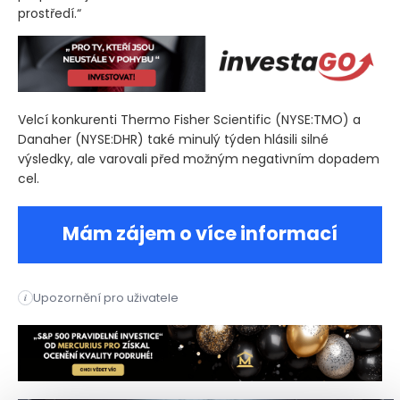
prostředí.“
Velcí konkurenti Thermo Fisher Scientific
(NYSE:TMO)
a
Danaher
(NYSE:DHR)
také minulý týden hlásili silné
výsledky, ale varovali před možným negativním dopadem
cel.
Mám zájem o více informací
Společnost Revvity v pondělí oznámila výsledky za první čtvr
Upozornění pro uživatele
i
Společnost Revvity v pondělí oznámila výsledky za první čtvr