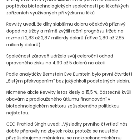
poptávka biotechnologických společností po lékařských
zařízeních využívaných při výzkumu léků.
Revvity uvedl, že díky slabšímu dolaru očekává příznivý
dopad na tržby a mírně zvýšil roční prognózu tržeb na
rozmezí 2,83 až 2,87 miliardy dolarů
(dříve 2,80 až 2,85
miliardy dolarů)
.
Společnost zároveň udržela svůj celoroční odhad
upraveného zisku na 4,90 až 5 dolarů na akcii.
Podle analytičky Bernstein Eve Burstein bylo první čtvrtletí
„čistým překvapením“ bez jakýchkoli podstatných slabin.
Nicméně akcie Revvity letos klesly o 15,5 %, částečně kvůli
obavám z prodlouženého útlumu financování v
biotechnologickém sektoru způsobeného politickou
nejistotou.
CEO Prahlad Singh uvedl: „Výsledky prvního čtvrtletí nás
dobře připravily na zbytek roku, protože se neustále
přizpůsobujeme měnícímu se makroekonomickému