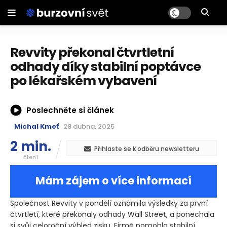
Revvity překonal čtvrtletní
odhady díky stabilní poptávce
po lékařském vybavení
Poslechněte si článek
Michal Kmeť
28 dubna, 2025
2 min.
Přihlaste se k odběru newsletteru
čtení
Mám zájem o více informací
Společnost Revvity v pondělí oznámila výsledky za první
čtvrtletí, které překonaly odhady Wall Street, a ponechala
si svůj celoroční výhled zisku. Firmě pomohla stabilní