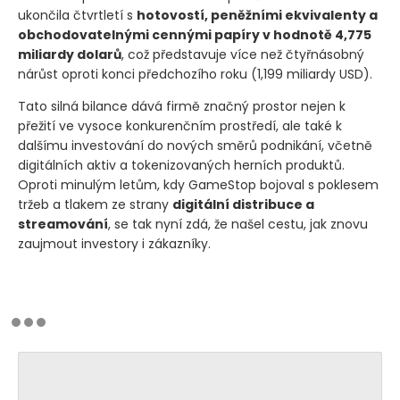
ukončila čtvrtletí s
hotovostí, peněžními ekvivalenty a
obchodovatelnými cennými papíry v hodnotě 4,775
miliardy dolarů
, což představuje více než čtyřnásobný
nárůst oproti konci předchozího roku
(1,199 miliardy USD)
.
Tato silná bilance dává firmě značný prostor nejen k
přežití ve vysoce konkurenčním prostředí, ale také k
dalšímu investování do nových směrů podnikání, včetně
digitálních aktiv a tokenizovaných herních produktů.
Oproti minulým letům, kdy GameStop bojoval s poklesem
tržeb a tlakem ze strany
digitální distribuce a
streamování
, se tak nyní zdá, že našel cestu, jak znovu
zaujmout investory i zákazníky.