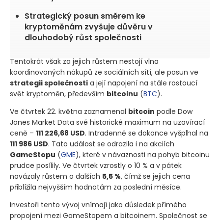
Strategický posun směrem ke
kryptoměnám zvyšuje důvěru v
dlouhodobý růst společnosti
Tentokrát však za jejich růstem nestojí vlna
koordinovaných nákupů ze sociálních sítí, ale posun ve
strategii společnosti
a její napojení na stále rostoucí
svět kryptoměn, především
bitcoinu
(
BTC
)
.
Ve čtvrtek 22. května zaznamenal
bitcoin
podle Dow
Jones Market Data své historické maximum na uzavírací
ceně –
111 226,68 USD
. Intradenně se dokonce vyšplhal na
111 986 USD
. Tato událost se odrazila i na akciích
GameStopu
(
GME
)
, které v návaznosti na pohyb bitcoinu
prudce posílily. Ve čtvrtek vzrostly o 10 % a v pátek
navázaly růstem o dalších
5,5 %
, čímž se jejich cena
přiblížila nejvyšším hodnotám za poslední měsíce.
Investoři tento vývoj vnímají jako důsledek přímého
propojení mezi GameStopem a bitcoinem. Společnost se