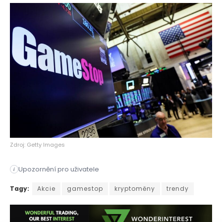
Zdroj: Getty Images
Upozornění pro uživatele
i
Akcie GameStopu, známé veřejnosti především díky událostem z
Tagy:
Akcie
gamestop
kryptoměny
trendy