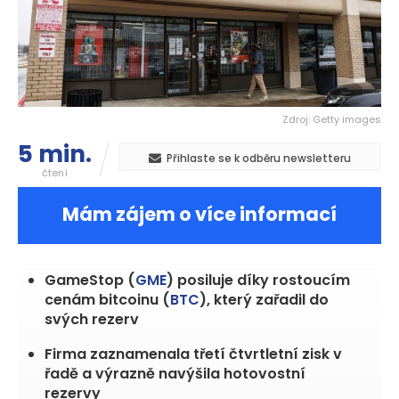
Zdroj: Getty images
5 min.
Přihlaste se k odběru newsletteru
čtení
Mám zájem o více informací
GameStop (
GME
) posiluje díky rostoucím
cenám bitcoinu (
BTC
), který zařadil do
svých rezerv
Firma zaznamenala třetí čtvrtletní zisk v
řadě a výrazně navýšila hotovostní
rezervy