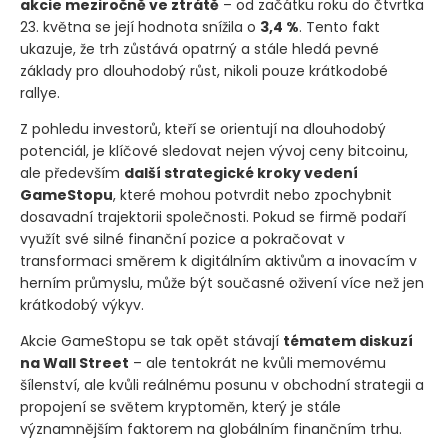
akcie meziročně ve ztrátě
– od začátku roku do čtvrtka
23. května se její hodnota snížila o
3,4 %
. Tento fakt
ukazuje, že trh zůstává opatrný a stále hledá pevné
základy pro dlouhodobý růst, nikoli pouze krátkodobé
rallye.
Z pohledu investorů, kteří se orientují na dlouhodobý
potenciál, je klíčové sledovat nejen vývoj ceny bitcoinu,
ale především
další strategické kroky vedení
GameStopu
, které mohou potvrdit nebo zpochybnit
dosavadní trajektorii společnosti. Pokud se firmě podaří
využít své silné finanční pozice a pokračovat v
transformaci směrem k digitálním aktivům a inovacím v
herním průmyslu, může být současné oživení více než jen
krátkodobý výkyv.
Akcie GameStopu se tak opět stávají
tématem diskuzí
na Wall Street
– ale tentokrát ne kvůli memovému
šílenství, ale kvůli reálnému posunu v obchodní strategii a
propojení se světem kryptoměn, který je stále
významnějším faktorem na globálním finančním trhu.