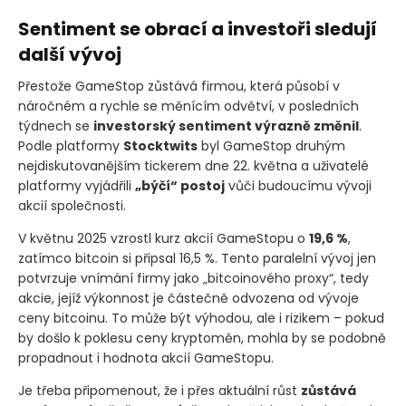
Sentiment se obrací a investoři sledují
další vývoj
Přestože GameStop zůstává firmou, která působí v
náročném a rychle se měnícím odvětví, v posledních
týdnech se
investorský sentiment výrazně změnil
.
Podle platformy
Stocktwits
byl GameStop druhým
nejdiskutovanějším tickerem dne 22. května a uživatelé
platformy vyjádřili
„býčí“ postoj
vůči budoucímu vývoji
akcií společnosti.
V květnu 2025 vzrostl kurz akcií GameStopu o
19,6 %
,
zatímco bitcoin si připsal 16,5 %. Tento paralelní vývoj jen
potvrzuje vnímání firmy jako „bitcoinového proxy“, tedy
akcie, jejíž výkonnost je částečně odvozena od vývoje
ceny bitcoinu. To může být výhodou, ale i rizikem – pokud
by došlo k poklesu ceny kryptoměn, mohla by se podobně
propadnout i hodnota akcií GameStopu.
Je třeba připomenout, že i přes aktuální růst
zůstává