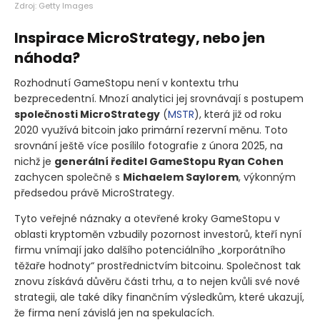
Zdroj: Getty Images
Inspirace MicroStrategy, nebo jen
náhoda?
Rozhodnutí GameStopu není v kontextu trhu
bezprecedentní. Mnozí analytici jej srovnávají s postupem
společnosti MicroStrategy
(
MSTR
)
, která již od roku
2020 využívá bitcoin jako primární rezervní měnu. Toto
srovnání ještě více posílilo fotografie z února 2025, na
nichž je
generální ředitel GameStopu Ryan Cohen
zachycen společně s
Michaelem Saylorem
, výkonným
předsedou právě MicroStrategy.
Tyto veřejné náznaky a otevřené kroky GameStopu v
oblasti kryptoměn vzbudily pozornost investorů, kteří nyní
firmu vnímají jako dalšího potenciálního „korporátního
těžaře hodnoty“ prostřednictvím bitcoinu. Společnost tak
znovu získává důvěru části trhu, a to nejen kvůli své nové
strategii, ale také díky finančním výsledkům, které ukazují,
že firma není závislá jen na spekulacích.