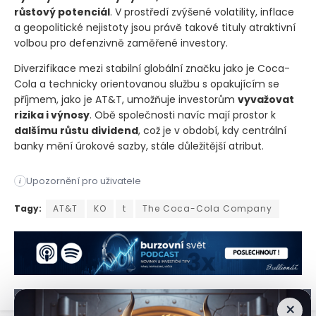
růstový potenciál
. V prostředí zvýšené volatility, inflace
a geopolitické nejistoty jsou právě takové tituly atraktivní
volbou pro defenzivně zaměřené investory.
Diverzifikace mezi stabilní globální značku jako je Coca-
Cola a technicky orientovanou službu s opakujícím se
příjmem, jako je AT&T, umožňuje investorům
vyvažovat
rizika i výnosy
. Obě společnosti navíc mají prostor k
dalšímu růstu dividend
, což je v období, kdy centrální
banky mění úrokové sazby, stále důležitější atribut.
Upozornění pro uživatele
i
Pokud patříte mezi investory, kteří hledají stabilní pasivní 
Tagy:
AT&T
KO
t
The Coca-Cola Company
×