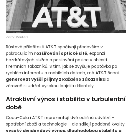
Zdroj: Reuters
Růstové příležitosti AT&T spočívají především v
pokračujícím
rozšiřování optické sítě
, expanzi
bezdrátových služeb a posilování pozice v oblasti
firemních zákazníků. S tím, jak se zvyšuje poptávka po
rychlém internetu a mobilních datech, má AT&T šanci
generovat vyšší příjmy z každého zákazníka
a
zároveň si udržet vysokou loajalitu klientely.
Atraktivní výnos i stabilita v turbulentní
době
Coca-Cola i AT&T reprezentují dvě odlišná odvětví –
spotřební zboží a technologie – ale sdílejí podobné kvality:
vysoký dividendový výnos, dlouhodobou stabilitu a