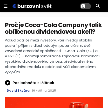
Proč je Coca-Cola Company tolik
oblíbenou dividendovou akcií?
Pokud patříte mezi investory, kteří hledají stabilní
pasivní příjem s dlouhodobým potenciálem, dvě
zavedené americké společnosti – Coca-Cola (KO) a
AT&T (T) – nabízejí mimořádně zajímavou kombinaci
vysokého dividendového výnosu, předvídatelného
obchodního modelu a odolnosti vůči ekonomickým
výkyvům.
Poslechněte si článek
David Škvára
16 května, 2025