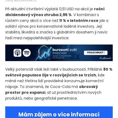
Zdroj: BurzovniSvet.cz
Při aktuální čtvrtletní výplatě 0,51 USD na akcii je
roční
dividendový výnos zhruba 2,95 %
. V kombinaci s
růstem ceny akcií o více než
11 % v letošním roce
jde o
solidní výnos pro konzervativně laděné investory. Její
stabilita, likvidita a značka s globálním dosahem ji navíc
řadí mezi nejspolehlivější investice.
Velký potenciál však leží také v budoucnosti. Přibližně
80 %
světové populace žije v rozvíjejících se trzích
, kde
méně než třetina lidí pravidelně konzumuje komerční
nápoje. To znamená, že Coca-Cola má
obrovský
prostor pro expanzi
, ať už prostřednictvím nových
produktů, nebo geografické penetrace.
Mám zájem o více informací