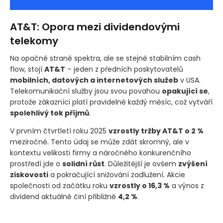
AT&T: Opora mezi dividendovými
telekomy
Na opačné straně spektra, ale se stejně stabilním cash
flow, stojí
AT&T
– jeden z předních poskytovatelů
mobilních, datových a internetových služeb
v USA.
Telekomunikační služby jsou svou povahou
opakující se
,
protože zákazníci platí pravidelně každý měsíc, což vytváří
spolehlivý tok příjmů
.
V prvním čtvrtletí roku 2025
vzrostly tržby AT&T o 2 %
meziročně. Tento údaj se může zdát skromný, ale v
kontextu velikosti firmy a náročného konkurenčního
prostředí jde o
solidní růst
. Důležitější je ovšem
zvýšení
ziskovosti
a pokračující snižování zadlužení. Akcie
společnosti od začátku roku
vzrostly o 16,3 %
a výnos z
dividend aktuálně činí přibližně
4,2 %
.