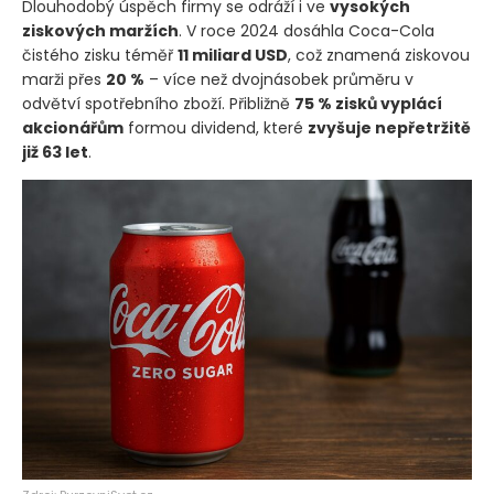
Dlouhodobý úspěch firmy se odráží i ve
vysokých
ziskových maržích
. V roce 2024 dosáhla Coca-Cola
čistého zisku téměř
11 miliard USD
, což znamená ziskovou
marži přes
20 %
– více než dvojnásobek průměru v
odvětví spotřebního zboží. Přibližně
75 % zisků vyplácí
akcionářům
formou dividend, které
zvyšuje nepřetržitě
již 63 let
.