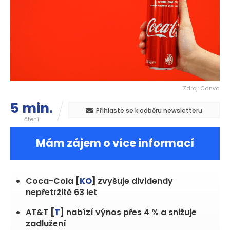
Zdroj: Canva
5 min.
Přihlaste se k odběru newsletteru
čtení
Mám zájem o více informací
Coca-Cola
[
KO
]
zvyšuje dividendy
nepřetržitě 63 let
AT&T
[
T
]
nabízí výnos přes 4 % a snižuje
zadlužení