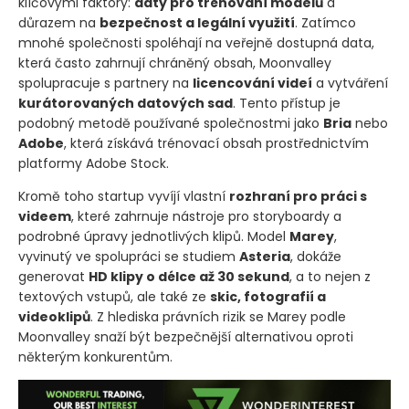
klíčovými faktory:
daty pro trénování modelů
a
důrazem na
bezpečnost a legální využití
. Zatímco
mnohé společnosti spoléhají na veřejně dostupná data,
která často zahrnují chráněný obsah, Moonvalley
spolupracuje s partnery na
licencování videí
a vytváření
kurátorovaných datových sad
. Tento přístup je
podobný metodě používané společnostmi jako
Bria
nebo
Adobe
, která získává trénovací obsah prostřednictvím
platformy Adobe Stock.
Kromě toho startup vyvíjí vlastní
rozhraní pro práci s
videem
, které zahrnuje nástroje pro storyboardy a
podrobné úpravy jednotlivých klipů. Model
Marey
,
vyvinutý ve spolupráci se studiem
Asteria
, dokáže
generovat
HD klipy o délce až 30 sekund
, a to nejen z
textových vstupů, ale také ze
skic, fotografií a
videoklipů
. Z hlediska právních rizik se Marey podle
Moonvalley snaží být bezpečnější alternativou oproti
některým konkurentům.