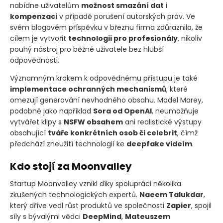
nabídne uživatelům
možnost smazání dat
i
kompenzaci
v případě porušení autorských práv. Ve
svém blogovém příspěvku v březnu firma zdůraznila, že
cílem je vytvořit
technologii pro profesionály
, nikoliv
pouhý nástroj pro běžné uživatele bez hlubší
odpovědnosti.
Významným krokem k odpovědnému přístupu je také
implementace ochranných mechanismů
, které
omezují generování nevhodného obsahu. Model Marey,
podobně jako například
Sora od OpenAI
, neumožňuje
vytvářet klipy s
NSFW obsahem
ani realistické výstupy
obsahující
tváře konkrétních osob či celebrit
, čímž
předchází zneužití technologií ke
deepfake videím
.
Kdo stojí za Moonvalley
Startup Moonvalley vznikl díky spolupráci několika
zkušených technologických expertů.
Naeem Talukdar
,
který dříve vedl růst produktů ve společnosti
Zapier
, spojil
síly s bývalými vědci
DeepMind
,
Mateuszem