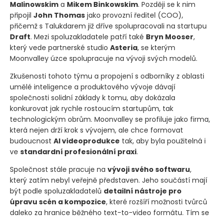
Malinowskim
a
Mikem Binkowskim
. Později se k nim
připojil
John Thomas
jako provozní ředitel
(COO)
,
přičemž s Talukdarem již dříve spolupracovali na startupu
Draft
. Mezi spoluzakladatele patří také
Bryn Mooser
,
který vede partnerské studio
Asteria
, se kterým
Moonvalley úzce spolupracuje na vývoji svých modelů.
Zkušenosti tohoto týmu a propojení s odborníky z oblasti
umělé inteligence a produktového vývoje dávají
společnosti solidní základy k tomu, aby dokázala
konkurovat jak rychle rostoucím startupům, tak
technologickým obrům. Moonvalley se profiluje jako firma,
která nejen drží krok s vývojem, ale chce formovat
budoucnost
AI videoprodukce
tak, aby byla použitelná i
ve
standardní profesionální praxi
.
Společnost stále pracuje na
vývoji svého softwaru
,
který zatím nebyl veřejně představen. Jeho součástí mají
být podle spoluzakladatelů
detailní nástroje pro
úpravu scén a kompozice
, které rozšíří možnosti tvůrců
daleko za hranice běžného text-to-video formátu. Tím se