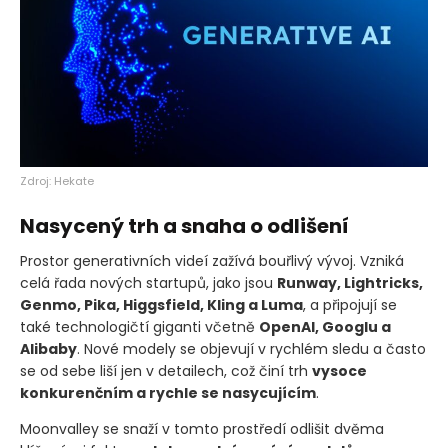
Zdroj: Hekate
Nasycený trh a snaha o odlišení
Prostor generativních videí zažívá bouřlivý vývoj. Vzniká
celá řada nových startupů, jako jsou
Runway, Lightricks,
Genmo, Pika, Higgsfield, Kling a Luma
, a připojují se
také technologičtí giganti včetně
OpenAI, Googlu a
Alibaby
. Nové modely se objevují v rychlém sledu a často
se od sebe liší jen v detailech, což činí trh
vysoce
konkurenčním a rychle se nasycujícím
.
Moonvalley se snaží v tomto prostředí odlišit dvěma