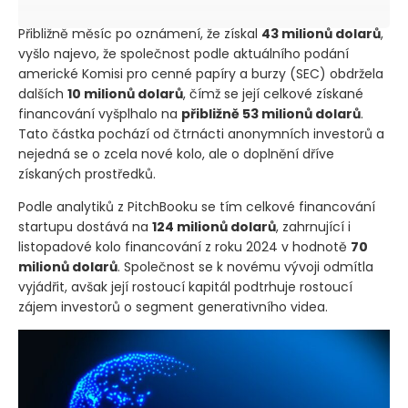
Přibližně měsíc po oznámení, že získal
43 milionů dolarů
,
vyšlo najevo, že společnost podle aktuálního podání
americké Komisi pro cenné papíry a burzy
(SEC)
obdržela
dalších
10 milionů dolarů
, čímž se její celkové získané
financování vyšplhalo na
přibližně 53 milionů dolarů
.
Tato částka pochází od čtrnácti anonymních investorů a
nejedná se o zcela nové kolo, ale o doplnění dříve
získaných prostředků.
Podle analytiků z PitchBooku se tím celkové financování
startupu dostává na
124 milionů dolarů
, zahrnující i
listopadové kolo financování z roku 2024 v hodnotě
70
milionů dolarů
. Společnost se k novému vývoji odmítla
vyjádřit, avšak její rostoucí kapitál podtrhuje rostoucí
zájem investorů o segment generativního videa.