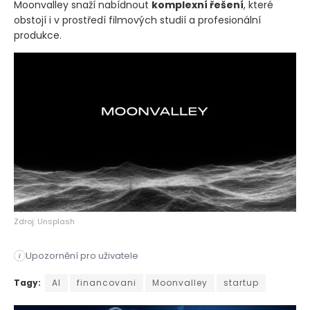
Moonvalley snaží nabídnout
komplexní řešení
, které
obstojí i v prostředí filmových studií a profesionální
produkce.
Zdroj: Unsplash
Upozornění pro uživatele
i
Startup Moonvalley, který se zaměřuje na vývoj nástrojů uměl
Tagy:
AI
financovani
Moonvalley
startup