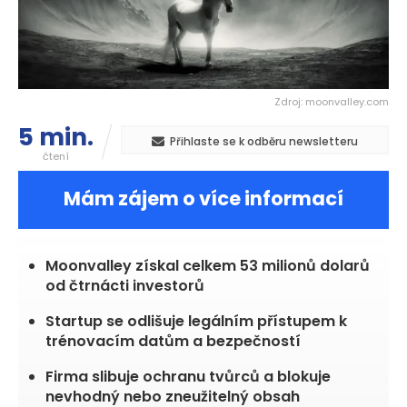
Zdroj: moonvalley.com
5 min.
Přihlaste se k odběru newsletteru
čtení
Mám zájem o více informací
Moonvalley získal celkem 53 milionů dolarů
od čtrnácti investorů
Startup se odlišuje legálním přístupem k
trénovacím datům a bezpečností
Firma slibuje ochranu tvůrců a blokuje
nevhodný nebo zneužitelný obsah