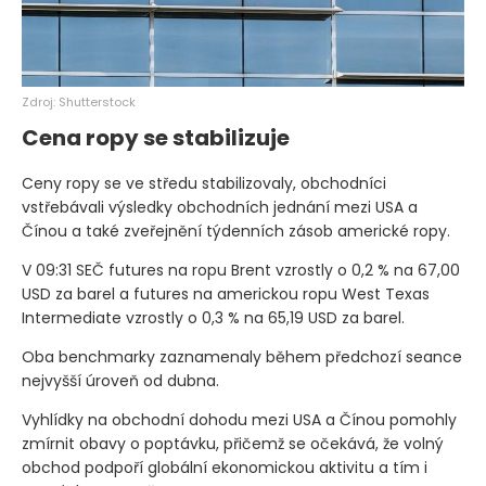
Zdroj: Shutterstock
Cena ropy se stabilizuje
Ceny ropy se ve středu stabilizovaly, obchodníci
vstřebávali výsledky obchodních jednání mezi USA a
Čínou a také zveřejnění týdenních zásob americké ropy.
V 09:31 SEČ futures na ropu Brent vzrostly o 0,2 % na 67,00
USD za barel a futures na americkou ropu West Texas
Intermediate vzrostly o 0,3 % na 65,19 USD za barel.
Oba benchmarky zaznamenaly během předchozí seance
nejvyšší úroveň od dubna.
Vyhlídky na obchodní dohodu mezi USA a Čínou pomohly
zmírnit obavy o poptávku, přičemž se očekává, že volný
obchod podpoří globální ekonomickou aktivitu a tím i