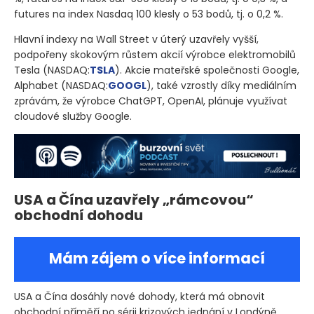
futures na index Nasdaq 100 klesly o 53 bodů, tj. o 0,2 %.
Hlavní indexy na Wall Street v úterý uzavřely vyšší,
podpořeny skokovým růstem akcií výrobce elektromobilů
Tesla
(NASDAQ:
TSLA
)
. Akcie mateřské společnosti Google,
Alphabet
(NASDAQ:
GOOGL
)
, také vzrostly díky mediálním
zprávám, že výrobce ChatGPT, OpenAI, plánuje využívat
cloudové služby Google.
USA a Čína uzavřely „rámcovou“
obchodní dohodu
Mám zájem o více informací
USA a Čína dosáhly nové dohody, která má obnovit
obchodní příměří po sérii krizových jednání v Londýně.