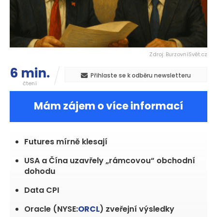
Zdroj: BurzovníSvět.cz
6 min.
Přihlaste se k odběru newsletteru
čtení
Mám zájem o více informací
Futures mírně klesají
USA a Čína uzavřely „rámcovou“ obchodní
dohodu
Data CPI
Oracle (NYSE:
ORCL
) zveřejní výsledky