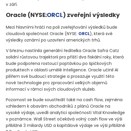
v září.
Oracle
(NYSE:
ORCL
)
zveřejní výsledky
Mezi hlavními hráči na poli zveřejňování výsledků bude
cloudová společnost Oracle
(NYSE:
ORCL
)
, která své
výsledky oznámí po uzavření amerických trhů.
V březnu nastínila generální ředitelka Oracle Safra Catz
solidní růstovou trajektorii pro příští dva fiskální roky, která
bude podpořena rostoucí poptávkou po špičkových
produktech v oblasti umělé inteligence. Oracle učinil AI
pilířem své budoucí strategie a prosazuje využití této
nové technologie pro zpracování velkých objemů
informací v rámci svých cloudových služeb.
Pozornost se bude soustředit také na cash flow, zejména
vzhledem k obavám obchodníků z plánů Oracle na
vysoké výdaje, uvedli analytici společnosti Vital Knowledge
v poznámce. Wall Street očekává volný cash flow ve výši
přibližně 3 miliardy USD a kapitálové výdaje ve výši přibližně