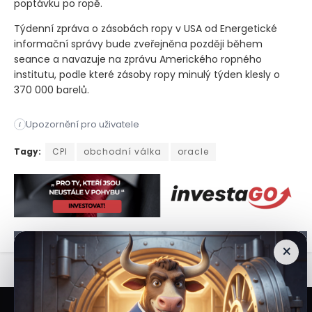
poptávku po ropě.
Týdenní zpráva o zásobách ropy v USA od Energetické
informační správy bude zveřejněna později během
seance a navazuje na zprávu Amerického ropného
institutu, podle které zásoby ropy minulý týden klesly o
370 000 barelů.
Upozornění pro uživatele
i
Americké akciové futures mírně klesají, což naznačuje umírn
Tagy:
CPI
obchodní válka
oracle
×