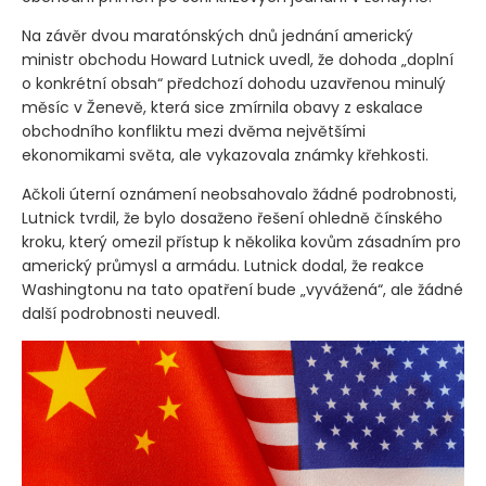
Na závěr dvou maratónských dnů jednání americký
ministr obchodu Howard Lutnick uvedl, že dohoda „doplní
o konkrétní obsah“ předchozí dohodu uzavřenou minulý
měsíc v Ženevě, která sice zmírnila obavy z eskalace
obchodního konfliktu mezi dvěma největšími
ekonomikami světa, ale vykazovala známky křehkosti.
Ačkoli úterní oznámení neobsahovalo žádné podrobnosti,
Lutnick tvrdil, že bylo dosaženo řešení ohledně čínského
kroku, který omezil přístup k několika kovům zásadním pro
americký průmysl a armádu. Lutnick dodal, že reakce
Washingtonu na tato opatření bude „vyvážená“, ale žádné
další podrobnosti neuvedl.