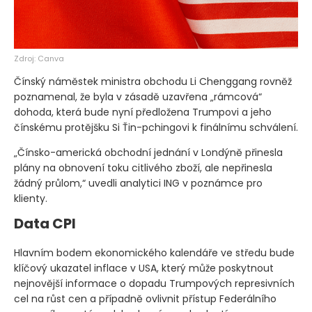
Zdroj: Canva
Čínský náměstek ministra obchodu Li Chenggang rovněž
poznamenal, že byla v zásadě uzavřena „rámcová“
dohoda, která bude nyní předložena Trumpovi a jeho
čínskému protějšku Si Ťin-pchingovi k finálnímu schválení.
„Čínsko-americká obchodní jednání v Londýně přinesla
plány na obnovení toku citlivého zboží, ale nepřinesla
žádný průlom,“ uvedli analytici ING v poznámce pro
klienty.
Data CPI
Hlavním bodem ekonomického kalendáře ve středu bude
klíčový ukazatel inflace v USA, který může poskytnout
nejnovější informace o dopadu Trumpových represivních
cel na růst cen a případně ovlivnit přístup Federálního