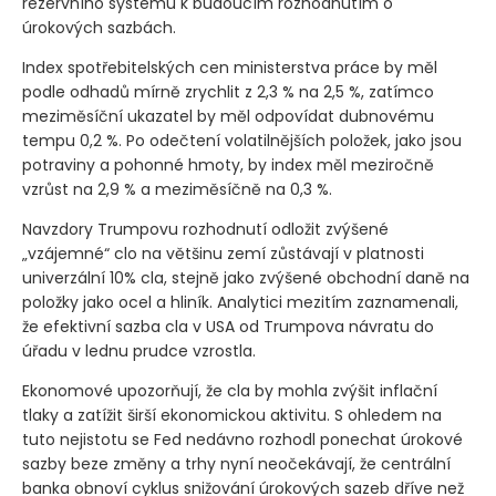
rezervního systému k budoucím rozhodnutím o
úrokových sazbách.
Index spotřebitelských cen ministerstva práce by měl
podle odhadů mírně zrychlit z 2,3 % na 2,5 %, zatímco
meziměsíční ukazatel by měl odpovídat dubnovému
tempu 0,2 %. Po odečtení volatilnějších položek, jako jsou
potraviny a pohonné hmoty, by index měl meziročně
vzrůst na 2,9 % a meziměsíčně na 0,3 %.
Navzdory Trumpovu rozhodnutí odložit zvýšené
„vzájemné“ clo na většinu zemí zůstávají v platnosti
univerzální 10% cla, stejně jako zvýšené obchodní daně na
položky jako ocel a hliník. Analytici mezitím zaznamenali,
že efektivní sazba cla v USA od Trumpova návratu do
úřadu v lednu prudce vzrostla.
Ekonomové upozorňují, že cla by mohla zvýšit inflační
tlaky a zatížit širší ekonomickou aktivitu. S ohledem na
tuto nejistotu se Fed nedávno rozhodl ponechat úrokové
sazby beze změny a trhy nyní neočekávají, že centrální
banka obnoví cyklus snižování úrokových sazeb dříve než