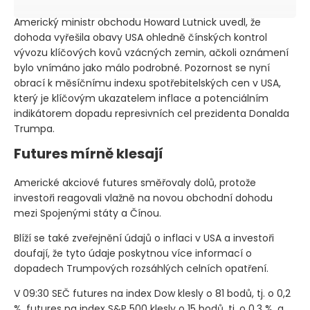
Americký ministr obchodu Howard Lutnick uvedl, že
dohoda vyřešila obavy USA ohledně čínských kontrol
vývozu klíčových kovů vzácných zemin, ačkoli oznámení
bylo vnímáno jako málo podrobné. Pozornost se nyní
obrací k měsíčnímu indexu spotřebitelských cen v USA,
který je klíčovým ukazatelem inflace a potenciálním
indikátorem dopadu represivních cel prezidenta Donalda
Trumpa.
Futures mírně klesají
Americké akciové futures směřovaly dolů, protože
investoři reagovali vlažně na novou obchodní dohodu
mezi Spojenými státy a Čínou.
Blíží se také zveřejnění údajů o inflaci v USA a investoři
doufají, že tyto údaje poskytnou více informací o
dopadech Trumpových rozsáhlých celních opatření.
V 09:30 SEČ futures na index Dow klesly o 81 bodů, tj. o 0,2
%, futures na index S&P 500 klesly o 15 bodů, tj. o 0,3 %, a