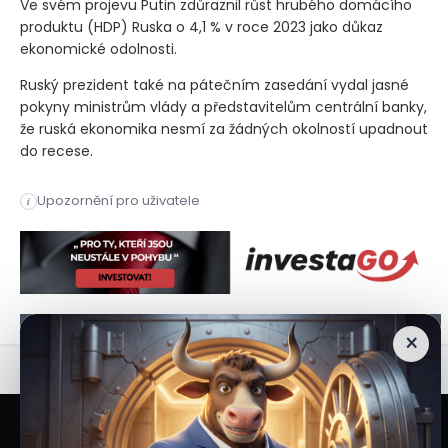
Ve svém projevu Putin zdůraznil růst hrubého domácího
produktu
(HDP)
Ruska o 4,1 % v roce 2023 jako důkaz
ekonomické odolnosti.
Ruský prezident také na pátečním zasedání vydal jasné
pokyny ministrům vlády a představitelům centrální banky,
že ruská ekonomika nesmí za žádných okolností upadnout
do recese.
Ruský prezident Vladimir Putin v pátek prohlásil, že zvěsti
Upozornění pro uživatele
i
Ruský prezident Vladimir Putin v pátek prohlásil, že zvěsti
×
Veškeré informace a materiály zveřejněné na internetových stránkách