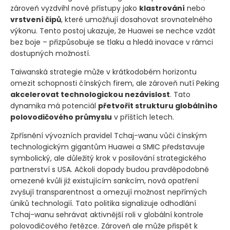
zároveň vyzdvihl nové přístupy jako
klastrování
nebo
vrstvení čipů
, které umožňují dosahovat srovnatelného
výkonu. Tento postoj ukazuje, že Huawei se nechce vzdát
bez boje – přizpůsobuje se tlaku a hledá inovace v rámci
dostupných možností.
Taiwanská strategie může v krátkodobém horizontu
omezit schopnosti čínských firem, ale zároveň nutí Peking
akcelerovat technologickou nezávislost
. Tato
dynamika má potenciál
přetvořit strukturu globálního
polovodičového průmyslu
v příštích letech.
Zpřísnění vývozních pravidel Tchaj-wanu vůči čínským
technologickým gigantům Huawei a SMIC představuje
symbolický, ale důležitý krok v posilování strategického
partnerství s USA. Ačkoli dopady budou pravděpodobně
omezené kvůli již existujícím sankcím, nová opatření
zvyšují transparentnost a omezují možnost nepřímých
úniků technologií. Tato politika signalizuje odhodlání
Tchaj-wanu sehrávat aktivnější roli v globální kontrole
polovodičového řetězce. Zároveň ale může přispět k