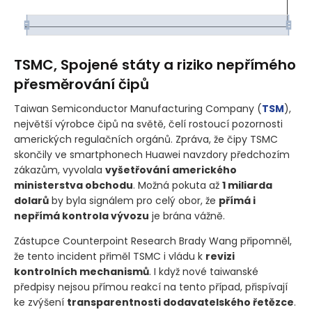
TSMC, Spojené státy a riziko nepřímého
přesměrování čipů
Taiwan Semiconductor Manufacturing Company
(
TSM
)
,
největší výrobce čipů na světě, čelí rostoucí pozornosti
amerických regulačních orgánů. Zpráva, že čipy TSMC
skončily ve smartphonech Huawei navzdory předchozím
zákazům, vyvolala
vyšetřování amerického
ministerstva obchodu
. Možná pokuta až
1 miliarda
dolarů
by byla signálem pro celý obor, že
přímá i
nepřímá kontrola vývozu
je brána vážně.
Zástupce Counterpoint Research Brady Wang připomněl,
že tento incident přiměl TSMC i vládu k
revizi
kontrolních mechanismů
. I když nové taiwanské
předpisy nejsou přímou reakcí na tento případ, přispívají
ke zvýšení
transparentnosti dodavatelského řetězce
.