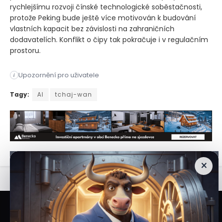
rychlejšímu rozvoji čínské technologické soběstačnosti,
protože Peking bude ještě více motivován k budování
vlastních kapacit bez závislosti na zahraničních
dodavatelích. Konflikt o čipy tak pokračuje i v regulačním
prostoru.
Upozornění pro uživatele
i
Tchaj-wan se rozhodl výrazně zpřísnit své vývozní předpisy 
Tagy:
AI
tchaj-wan
×
Veškeré informace a materiály zveřejněné na internetových stránkách