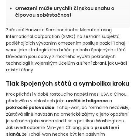
Omezení může urychlit čínskou snahu o
čipovou soběstačnost
Zařazení Huawei a Semiconductor Manufacturing
International Corporation
(SMIC)
na seznam subjektů
podléhajících vývozním omezením posiluje pozici Tchaj-
wanu jako strategického hráče po boku Spojených států.
Důvodem jsou obavy z možného využití pokročilých
technologií k vojenským účelům a šíření zbraní, jak uvádí
místní úřady.
Tlak Spojených států a symbolika kroku
Krok přichází v době rostoucího napětí mezi USA a Čínou,
především v oblastech jako
umělá inteligence
a
pokročilé polovodiče
. Tchaj-wan, ač formálně nezávislý,
zůstává silně navázán na americké zájmy a jeho opatření
je vnímáno jako snaha sladit se s politikou Washingtonu.
Jak uvedl odborník Min-yen Chiang, jde o
proaktivní
signál
, že Tchaj-wan nechce být jen pasivním