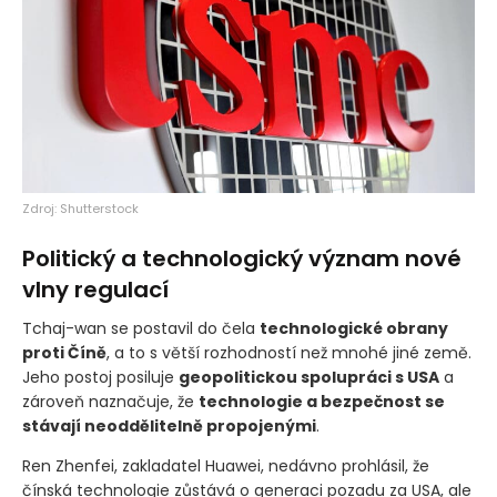
Zdroj: Shutterstock
Politický a technologický význam nové
vlny regulací
Tchaj-wan se postavil do čela
technologické obrany
proti Číně
, a to s větší rozhodností než mnohé jiné země.
Jeho postoj posiluje
geopolitickou spolupráci s USA
a
zároveň naznačuje, že
technologie a bezpečnost se
stávají neoddělitelně propojenými
.
Ren Zhenfei, zakladatel Huawei, nedávno prohlásil, že
čínská technologie zůstává o generaci pozadu za USA, ale