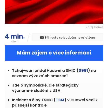
Zdroj: Canva
4 min.
Přihlaste se k odběru newsletteru
čtení
Mám zájem o více informací
Tchaj-wan přidal Huawei a SMIC
(
0981
)
na
seznam vývozních omezení
Jde o symbolické, ale strategicky
významné sladění s USA
Incident s čipy TSMC
(
TSM
)
v Huawei vedl k
přísnější kontrole