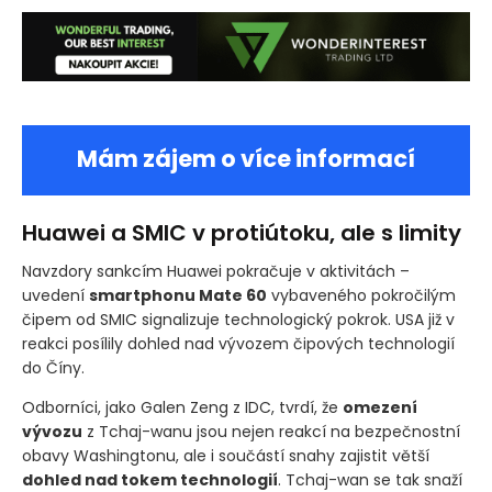
Mám zájem o více informací
Huawei a SMIC v protiútoku, ale s limity
Navzdory sankcím Huawei pokračuje v aktivitách –
uvedení
smartphonu Mate 60
vybaveného pokročilým
čipem od SMIC signalizuje technologický pokrok. USA již v
reakci posílily dohled nad vývozem čipových technologií
do Číny.
Odborníci, jako Galen Zeng z IDC, tvrdí, že
omezení
vývozu
z Tchaj-wanu jsou nejen reakcí na bezpečnostní
obavy Washingtonu, ale i součástí snahy zajistit větší
dohled nad tokem technologií
. Tchaj-wan se tak snaží