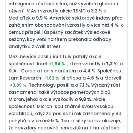
inteligence zůstává silná, což vyvolalo globální
oživení. V Asii vzrostly akcie TSMC o 3,2 % a
MediaTek o 9,9 %. Americké sektorové indexy před
zahájením obchodování vzrostly o více než 4 %, k
čemuž přispěl i úspěšný začátek výsledkové
sezóny, kdy většina firem překonala odhady
analytiků z Wall Street.
Mezi nejvíce posilující tituly patřily akcie
společnosti Intel
, které vzrostly o
7,2 %
, a
+1,84 %
KLA
Corporation s nárůstem o 4,4 %.
+2,53 %
Společnost Lam Research
si připsala 4,6
+1,82 %
% a Marvell
Technology posílila o 7,1 %.
+3,89 %
Výrazný růst zaznamenal také výrobce
paměťových čipů Micron, jehož akcie vyskočily o
9,8 %
. Akcie společnosti Micron jsou známé svou
vysokou volatilitou, když za poslední rok
zaznamenaly 60 pohybů o více než 5 %. Tento
silný odraz ukazuje, že navzdory nedávné