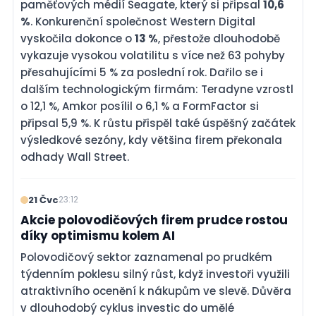
paměťových médií Seagate, který si připsal
10,6
%
. Konkurenční společnost Western Digital
vyskočila dokonce o
13 %
, přestože dlouhodobě
vykazuje vysokou volatilitu s více než 63 pohyby
přesahujícími 5 % za poslední rok. Dařilo se i
dalším technologickým firmám: Teradyne vzrostl
o 12,1 %, Amkor posílil o 6,1 % a FormFactor si
připsal 5,9 %. K růstu přispěl také úspěšný začátek
výsledkové sezóny, kdy většina firem překonala
odhady Wall Street.
21 Čvc
23:12
Akcie polovodičových firem prudce rostou
díky optimismu kolem AI
Polovodičový sektor zaznamenal po prudkém
týdenním poklesu silný růst, když investoři využili
atraktivního ocenění k nákupům ve slevě. Důvěra
v dlouhodobý cyklus investic do umělé