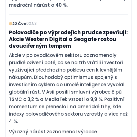
meziroční nárůst o 40 %.
22 Čvc
00:53
Polovodiče po výprodejích prudce zpevňují:
Akcie Western Digital a Seagate rostou
dvouciferným tempem
Akcie v polovodičovém sektoru zaznamenaly
prudké oživení poté, co se na trh vrátili investoři
využívající předchozího poklesu cen k levnějším
nákupům. Dlouhodobý optimismus spojený s
investičním cyklem do umělé inteligence vyvolal
globální růst. V Asii posílil smluvní výrobce čipů
TSMC o 3,2 % a MediaTek vzrostl o 9,9 %. Pozitivní
momentum se přeneslo i na americké trhy, kde
indexy polovodičového sektoru vzrostly o více než
4 %.
Výrazný nárůst zaznamenal výrobce