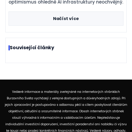
nervozitě na trhu zůstává optimismus ohledně AI
infrastruktury neochvějný.
Načíst více
Související články
Veškeré informace a materiály zveřejněné na internetových stránkách
Burzovního Světa vycházejí z veřejně dostupných a důvěryhodných zdrojů. Při
jejich zpracování je postupováno s odbornou péčí a cílem poskytovat čtenářům
objektivní, aktuální a srozumitelné informace. Obsah internetových stránek
slouží výhradně k informačním a vzdělávacím účelům. Nepředstavuje
individuální investiční doporučení, investiční poradenství ani nabídku či výzvu