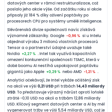
datových center v rámci restrukturalizace, což
poslalo jeho akcie výše. Od začátku roku si akcie
připsaly již 184 % díky oživení poptávky po
procesorech CPU pro systémy umělé inteligence.
Slévárenská divize společnosti navíc získává
významné zákazníky. Google
si u Intelu
-0,96 %
objednal výrobu 3 milionů vlastních procesorů
Tensor a o partnerství údajně uvažuje také
Nvidia
. Intel tak využívá kapacitních
+2,27 %
omezení konkurenční společnosti TSMC, která v
době boomu AI nestíhá uspokojovat poptávku
gigantů jako Apple
nebo AMD
.
+0,29 %
-1,21 %
Analytici očekávají, že Intel vykáže očištěný zisk
na akcii ve výši
0,21 USD
při tržbách
14,43 miliardy
USD
. To představuje výrazný nárůst oproti loňské
ztrátě -0,10 USD na akcii a tržbám 12,86 miliardy
USD. Klíčový segment datových center a AI by měl
vygenerovat tržby ve výši 5,54 miliardy USD, což je