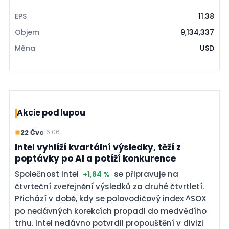
EPS
11.38
Objem
9,134,337
Měna
USD
Akcie pod lupou
22 Čvc
16:06
Intel vyhlíží kvartální výsledky, těží z
poptávky po AI a potíží konkurence
Společnost Intel
se připravuje na
+1,84 %
čtvrteční zveřejnění výsledků za druhé čtvrtletí.
Přichází v době, kdy se polovodičový index ^SOX
po nedávných korekcích propadl do medvědího
trhu. Intel nedávno potvrdil propouštění v divizi