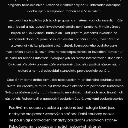
ke koupi nebo prodeji konkrétních finančních nástrojů. Veškeré názory, odhady,
prognózy nebo očekávání uvedené v článcích vyjadřují informace dostupné
v době jejich zveřejnění a mohou se v čase měnit.
Investování na kapitálových trzích je spojeno s rizikem. Hodnota investic může
růst i klesat a návratnost investované částky není zaručena. Minulé výnosy
nejsou zárukou výnosů budoucích. Před přijetím jakéhokoli investičního
rozhodnutí doporučujeme posoudit vlastní finanční situaci, investiční cíle
a toleranci k riziku, případně využít služeb licencovaného poskytovatele
investičních služeb. Burzovní Svět nenese odpovědnost za investiční rozhodnutí
učiněná na základě informací zveřejněných na těchto internetových stránkách.
Diskusní příspěvky a komentáře zveřejněné uživateli vyjadřují názory jejich
autorů a nemusí odpovídat stanovisku provozovatele portálu.
Odesláním kontaktního formuláře nebo udělením příslušného souhlasu bere
uživatel na vědomí, že může být kontaktován obchodním partnerem Burzovního
Světa za účelem poskytnutí informací o investičních službách nebo finančních
nástrojích. Podrobnosti o zpracování osobních údajů, využívání souborů cookies
Používáme soubory cookie a podobné technologie, které jsou
a obchodních partnerech jsou uvedeny v příslušných dokumentech
nezbytné pro provoz webových stránek. Další soubory cookie
dostupných na těchto internetových stránkách. U jednotlivých článků mohou
se používají k provádění analýzy používání webových stránek.
být uvedeny informace o použitých zdrojích, datu původní analýzy nebo datu,
Pokračováním v používání našich webových stránek