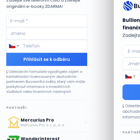
Zadejte své telefonní číslo a získejte
B
originální e-booky ZDARMA!
Bullion
finančn
Zadejte
Přihlásit se k odběru
Odesláním formuláře vyjadřujete zájem o
kontaktování licencovaným obchodním
partnerem Burzovního světa, který vám může
poskytnout informace o investičních
službách nebo finančních nástrojích.
Odeslán
PARTNEŘI:
obchodní
informac
Mercurius Pro
›
Mercurius Pro, o. c. p., a. s.
PARTNEŘ
Wonderinterest