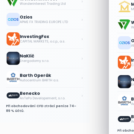
›
Wonderinterest Trading Ltd
M
Me
Ozios
›
APME FX TRADING EUROPE LTD
W
W
InvestingFox
›
O
CAPITAL MARKETS, o.c.p., a.s.
A
NaKlíč
›
I
Energodomy s.r.o.
CA
Barth Operák
›
N
Autocentrum BARTH a.s.
E
Benecko
›
AnTePo Developement, s.r.o.
B
A
Při obchodování CFD ztrácí peníze 74–
89 % účtů.
B
A
Při obch