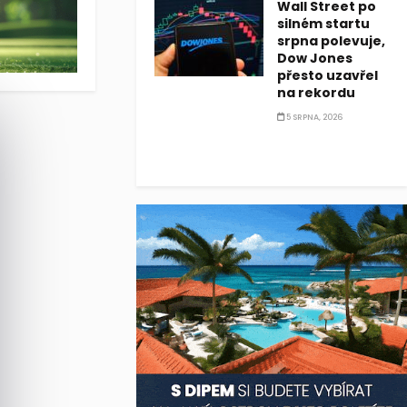
Wall Street po
silném startu
srpna polevuje,
Dow Jones
přesto uzavřel
na rekordu
5 SRPNA, 2026