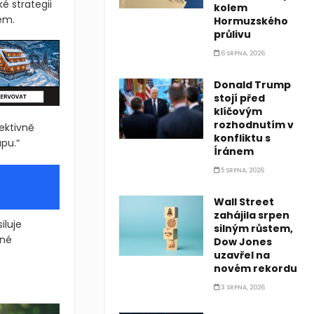
é strategii
kolem
em.
Hormuzského
průlivu
6 SRPNA, 2026
Donald Trump
stojí před
klíčovým
rozhodnutím v
ektivně
konfliktu s
pu.“
Íránem
5 SRPNA, 2026
Wall Street
zahájila srpen
iluje
silným růstem,
ené
Dow Jones
uzavřel na
novém rekordu
nstruktivní v dlouhodobém horizontu. Ve své nejnovější zprávě b
3 SRPNA, 2026
nstruktivní v dlouhodobém horizontu. Ve své nejnovější zprávě b