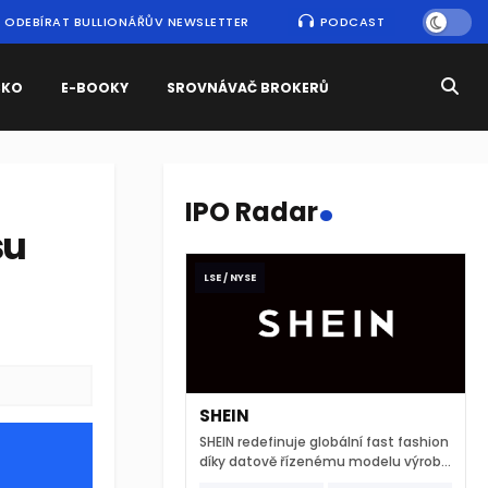
ODEBÍRAT BULLIONÁŘŮV NEWSLETTER
PODCAST
SKO
E-BOOKY
SROVNÁVAČ BROKERŮ
.
IPO Radar
su
LSE / NYSE
SHEIN
SHEIN redefinuje globální fast fashion
díky datově řízenému modelu výroby
a extrémně rychlému