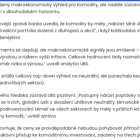
íšený makroekonomický výhled pro komodity, ale nadále zůstáv
ní v dlouhodobém horizontu.
vější zprávě banka uvedla, že komodity by měly „nabízet silné di
radiční portfolia složená z dluhopisů a akcií“, i když krátkodobá ri
ženějšími.
menta se zlepšují, ale makroekonomické signály jsou smíšené –
ýrobou a rizikem vyšší inflace. Celkové hodnocení tedy naznač
ěr rizika a výnosu,“ uvedli analytici UBS.
 snížila celkový top-down výhled na neutrální, ale ponechala b
jednotlivých sektorů.
ého hlediska zůstává UBS pozitivní. „Postupný nárůst poptávky v
h se trzích, globální úsilí o dosažení uhlíkové neutrality, klimatic
í podinvestování téměř ve všech sektorech by měly v příštích le
ny komodit,“ uvádí zpráva.
zorňuje, že ceny se pravděpodobně nebudou pohybovat přímoča
ktivní přístup ke komoditnímu investování, založený na třech pil