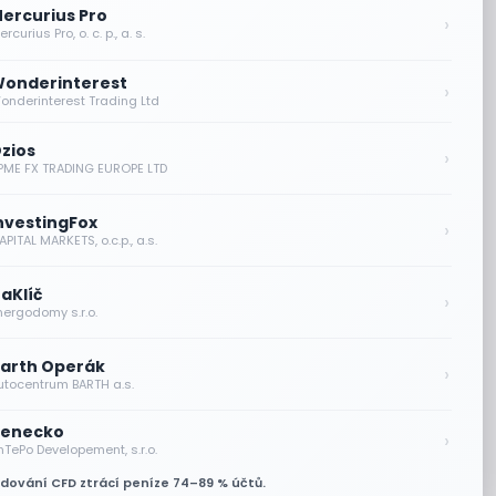
ercurius Pro
›
rcurius Pro, o. c. p., a. s.
onderinterest
›
onderinterest Trading Ltd
zios
›
PME FX TRADING EUROPE LTD
nvestingFox
›
PITAL MARKETS, o.c.p., a.s.
aKlíč
›
nergodomy s.r.o.
arth Operák
›
utocentrum BARTH a.s.
enecko
›
nTePo Developement, s.r.o.
odování CFD ztrácí peníze 74–89 % účtů.