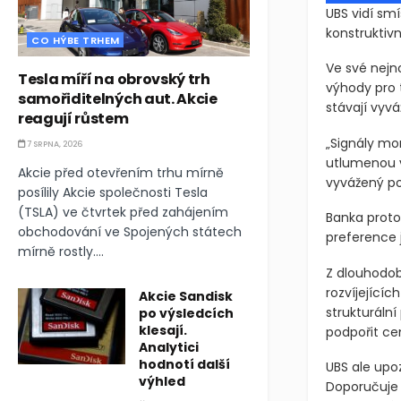
UBS vidí sm
konstruktiv
CO HÝBE TRHEM
Ve své nejno
Tesla míří na obrovský trh
výhody pro t
samořiditelných aut. Akcie
stávají vyvá
reagují růstem
„Signály mo
7 SRPNA, 2026
utlumenou v
Akcie před otevřením trhu mírně
vyvážený pom
posílily Akcie společnosti Tesla
(TSLA) ve čtvrtek před zahájením
Banka proto
obchodování ve Spojených státech
preference 
mírně rostly....
Z dlouhodob
rozvíjejícíc
Akcie Sandisk
strukturáln
po výsledcích
klesají.
podpořit ce
Analytici
hodnotí další
UBS ale upo
výhled
Doporučuje a