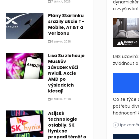
dynamickém 
7 SRPNA, 2026
a zvyšování
Plány Starlinku
srazily akcie T-
Mobile, AT&T a
Verizonu
6 SRPNA, 2026
Lisa Su zlehčuje
UBS uzavírá
Muskův
zvládnout a 
závazek vůči
Nvidii. Akcie
AMD po
výsledcích
klesají
Co se týče d
6 SRPNA, 2026
potřebu div
hodnocení kv
Asijské
technologie
oslabily, SK
Upozorněn
UBS vidí sm
i
Hynix se
UBS vidí sm
propadl téměř o