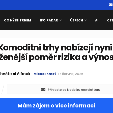
CO HÝBE TRHEM
IPO RADAR
ÚSPĚCH
AI
ČE
Komoditní trhy nabízejí nyní
enější poměr rizika a výno
hněte si článek
Michal Kmeť
17 června, 2025
Přihlaste se k odběru newsletteru
Mám zájem o více informací