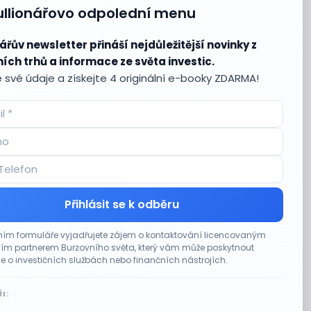
ullionářovo odpolední menu
ářův newsletter přináší nejdůležitější novinky z
ích trhů a informace ze světa investic.
 své údaje a získejte 4 originální e-booky ZDARMA!
Přihlásit se k odběru
ím formuláře vyjadřujete zájem o kontaktování licencovaným
m partnerem Burzovního světa, který vám může poskytnout
e o investičních službách nebo finančních nástrojích.
I: