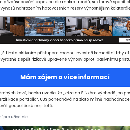
přizpůsobování expozice dle makro trendů, sektorově specifick
 výnosů nahrazením hotovostních rezerv výnosnějším kolaterál
: „S tímto aktivním přístupem mohou investoři komoditní trhy ef
výrazně zlepšit rizikově upravené výnosy oproti pasivnímu přístu
Mám zájem o více informací
rahých kovů, banka uvedla, že „krize na Blízkém východě jen pos
erzifikace portfolia“. UBS ponechává na zlato mírně nadhodnoc
ůli geopolitické nejistotě.
í pro uživatele
íšený makroekonomický výhled pro komodity, ale nadále zůstává ko
íšený makroekonomický výhled pro komodity, ale nadále zůstává ko