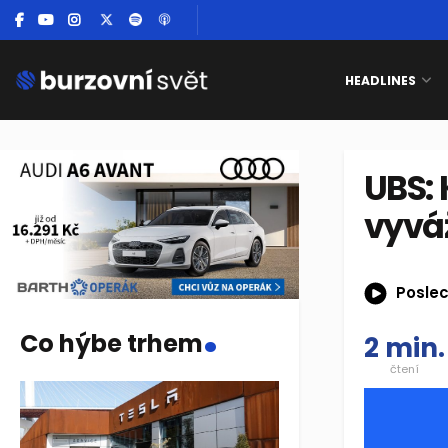
HEADLINES
UBS: 
vyváž
Poslec
.
Co hýbe trhem
2 min.
čtení