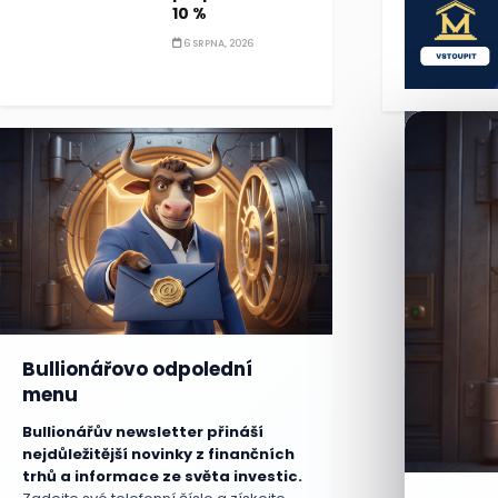
10 %
6 SRPNA, 2026
Bullionářovo odpolední
menu
Bullionářův newsletter přináší
nejdůležitější novinky z finančních
trhů a informace ze světa investic.