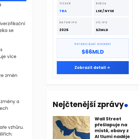
dodavatelskému řetězci.
á
TICKER
BURZA
TBA
LSE / NYSE
verzifikační
DATUM IPO
CÍL IPO
zika se
2026
$2MLD
POTENCIÁLNÍ OCENĚNÍ
 s
$66MLD
uje více
Zobrazit detail
eze změn
.
ké změny a
Nejčtenější zprávy
tech
Wall Street
přešlapuje na
ře vzhůru.
místě, obavy z
ířích:
AI tlumí naděje