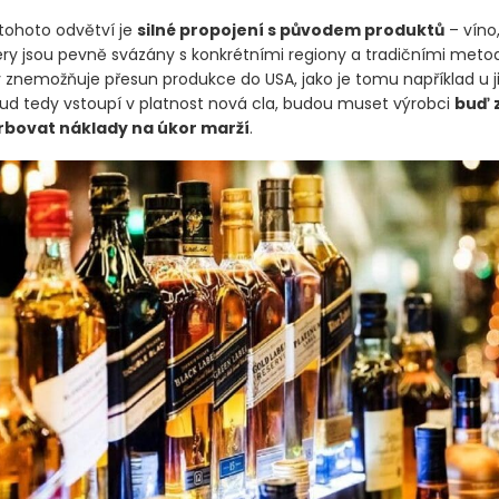
tohoto odvětví je
silné propojení s původem produktů
– víno,
ikéry jsou pevně svázány s konkrétními regiony a tradičními meto
y znemožňuje přesun produkce do USA, jako je tomu například u j
kud tedy vstoupí v platnost nová cla, budou muset výrobci
buď z
bovat náklady na úkor marží
.