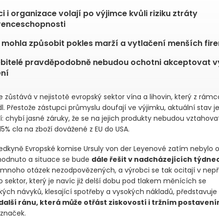
i i organizace volají po výjimce kvůli riziku ztráty
renceschopnosti
 mohla způsobit pokles marží a vytlačení menších fire
ebitelé pravděpodobně nebudou ochotni akceptovat v
ní
e zůstává v nejistotě evropský sektor vína a lihovin, který z rá
. Přestože zástupci průmyslu doufají ve výjimku, aktuální stav j
: chybí jasné záruky, že se na jejich produkty nebudou vztahova
5% cla na zboží dovážené z EU do USA.
edkyně Evropské komise Ursuly von der Leyenové zatím nebylo 
hodnuto a situace se bude
dále řešit v nadcházejících týdne
 mnoho otázek nezodpovězených, a výrobci se tak ocitají v nep
ro sektor, který je navíc již delší dobu pod tlakem měnících se
ských návyků, klesající spotřeby a vysokých nákladů, představuj
další ránu, která může otřást ziskovostí i tržním postaven
značek.