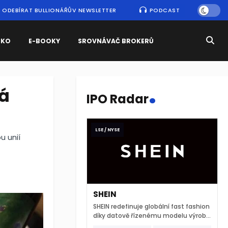
ODEBÍRAT BULLIONÁŘŮV NEWSLETTER
PODCAST
SKO
E-BOOKY
SROVNÁVAČ BROKERŮ
.
á
IPO Radar
LSE / NYSE
 unií
SHEIN
SHEIN redefinuje globální fast fashion
díky datově řízenému modelu výroby
a extrémně rychlému