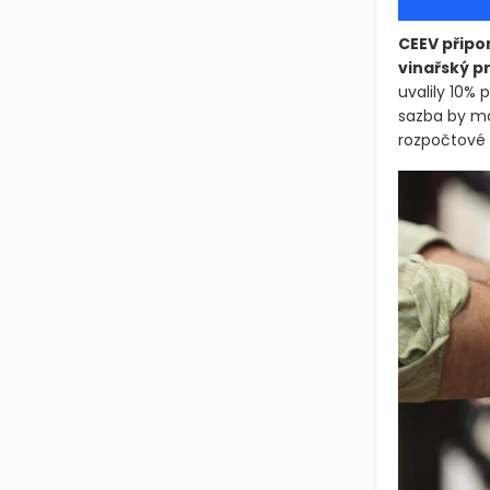
CEEV připo
vinařský p
uvalily 10% 
sazba by mo
rozpočtové r