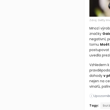
Zdroj: Getty I
Mnozí výrobc
značky
Gai
negativní, p
tomu
Moët
postupovat 
uvedla prez
Vzhledem k 
pravděpodob
dohody
v p
nejen na ce
vinařů, palí
Upozorněn
i
Nedávno ozn
Tagy:
bur