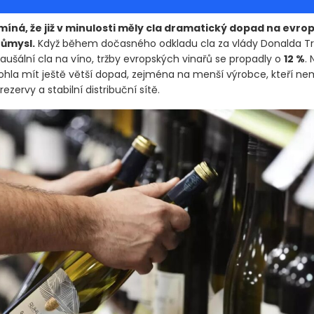
míná, že již v minulosti měly cla dramatický dopad na evro
růmysl.
Když během dočasného odkladu cla za vlády Donalda 
paušální cla na víno, tržby evropských vinařů se propadly o
12 %
.
hla mít ještě větší dopad, zejména na menší výrobce, kteří ne
ezervy a stabilní distribuční sítě.