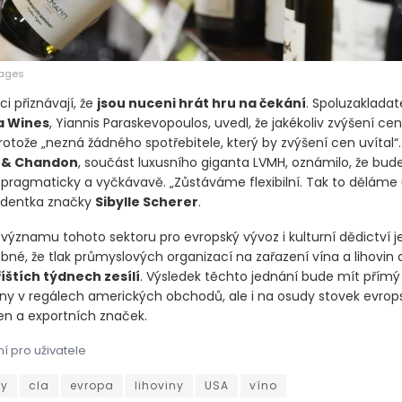
mages
i přiznávají, že
jsou nuceni hrát hru na čekání
. Spoluzakladat
a Wines
, Yiannis Paraskevopoulos, uvedl, že jakékoliv zvýšení ce
rotože „nezná žádného spotřebitele, který by zvýšení cen uvítal“.
 & Chandon
, součást luxusního giganta LVMH, oznámilo, že bud
pragmaticky a vyčkávavě. „Zůstáváme flexibilní. Tak to děláme u
identka značky
Sibylle Scherer
.
významu tohoto sektoru pro evropský vývoz i kulturní dědictví j
né, že tlak průmyslových organizací na zařazení vína a lihovin 
říštích týdnech zesílí
. Výsledek těchto jednání bude mít přím
ny v regálech amerických obchodů, ale i na osudy stovek evrop
ren a exportních značek.
í pro uživatele
ámená obchodní dohoda mezi Spojenými státy a Evropskou unií přin
zy
cla
evropa
lihoviny
USA
víno