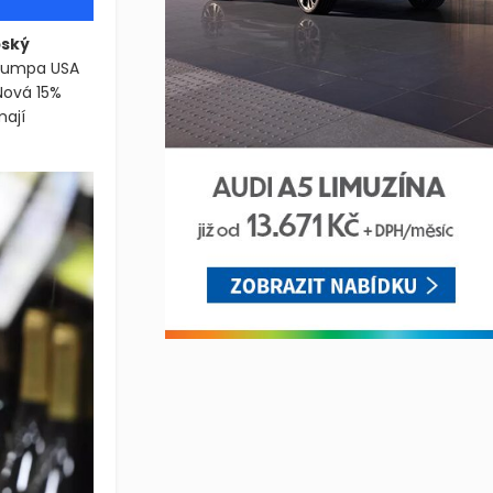
pský
Trumpa USA
 Nová 15%
mají