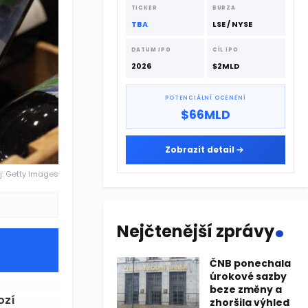
dodavatelskému řetězci.
TICKER
BURZA
TBA
LSE / NYSE
DATUM IPO
CÍL IPO
2026
$2MLD
POTENCIÁLNÍ OCENĚNÍ
$66MLD
Zobrazit detail
j: Getty Images
.
Nejčtenější zprávy
ČNB ponechala
úrokové sazby
beze změny a
ozí
zhoršila výhled