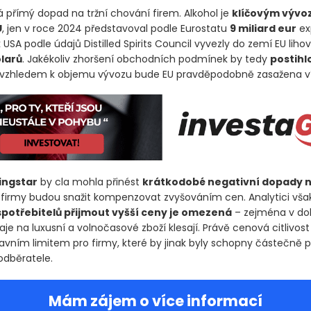
á přímý dopad na tržní chování firem. Alkohol je
klíčovým vývo
U
, jen v roce 2024 představoval podle Eurostatu
9 miliard eur
ex
USA podle údajů Distilled Spirits Council vyvezly do zemí EU liho
olarů
. Jakékoliv zhoršení obchodních podmínek by tedy
postihl
e vzhledem k objemu vývozu bude EU pravděpodobně zasažena v
ingstar
by cla mohla přinést
krátkodobé negativní dopady 
e firmy budou snažit kompenzovat zvyšováním cen. Analytici však
potřebitelů přijmout vyšší ceny je omezená
– zejména v do
je na luxusní a volnočasové zboží klesají. Právě cenová citlivos
avním limitem pro firmy, které by jinak byly schopny částečně 
odběratele.
Mám zájem o více informací