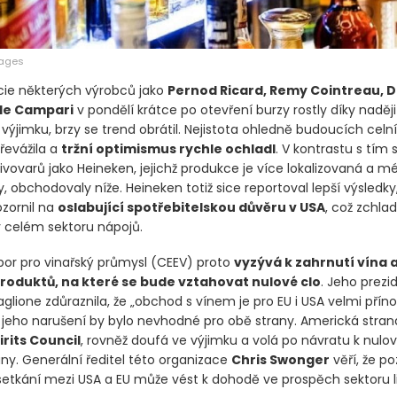
mages
ie některých výrobců jako
Pernod Ricard, Remy Cointreau, 
de Campari
v pondělí krátce po otevření burzy rostly díky naději
výjimku, brzy se trend obrátil. Nejistota ohledně budoucích celn
evážila a
tržní optimismus rychle ochladl
. V kontrastu s tím 
ivovarů jako Heineken, jejichž produkce je více lokalizovaná a m
, obchodovaly níže. Heineken totiž sice reportoval lepší výsledky,
zornil na
oslabující spotřebitelskou důvěru v USA
, což zchlad
 celém sektoru nápojů.
bor pro vinařský průmysl
(CEEV)
proto
vyzývá k zahrnutí vína a
oduktů, na které se bude vztahovat nulové clo
. Jeho prezi
glione zdůraznila, že „obchod s vínem je pro EU i USA velmi přín
e jeho narušení by bylo nevhodné pro obě strany. Americká stran
irits Council
, rovněž doufá ve výjimku a volá po návratu k nul
ny. Generální ředitel této organizace
Chris Swonger
věří, že poz
etkání mezi USA a EU může vést k dohodě ve prospěch sektoru li