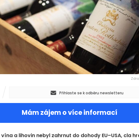
Zdro
Přihlaste se k odběru newsletteru
Mám zájem o více informací
 vína a lihovin nebyl zahrnut do dohody EU–USA, cla hr