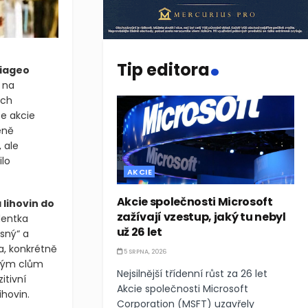
.
Tip editora
Diageo
 na
ích
se akcie
éně
 ale
ilo
AKCIE
Akcie společnosti Microsoft
 lihovin do
zažívají vzestup, jaký tu nebyl
dentka
už 26 let
osný“ a
a, konkrétně
5 SRPNA, 2026
ovým clům
Nejsilnější třídenní růst za 26 let
itivní
Akcie společnosti Microsoft
hovin.
Corporation (MSFT) uzavřely