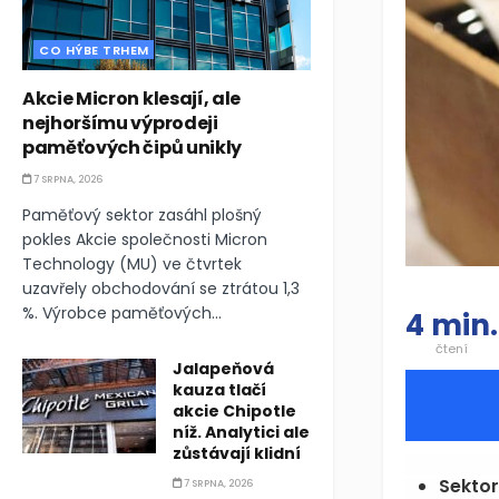
CO HÝBE TRHEM
Akcie Micron klesají, ale
nejhoršímu výprodeji
paměťových čipů unikly
7 SRPNA, 2026
Paměťový sektor zasáhl plošný
pokles Akcie společnosti Micron
Technology (MU) ve čtvrtek
uzavřely obchodování se ztrátou 1,3
%. Výrobce paměťových...
4 min.
čtení
Jalapeňová
kauza tlačí
akcie Chipotle
níž. Analytici ale
zůstávají klidní
Sektor
7 SRPNA, 2026