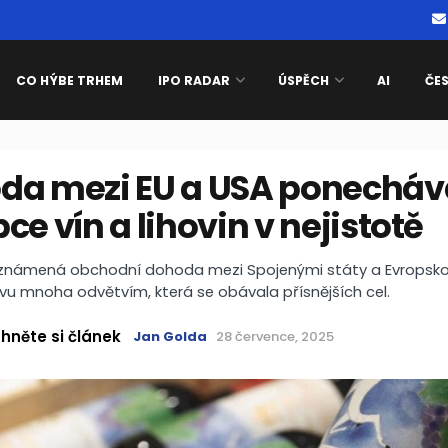
CO HÝBE TRHEM
IPO RADAR
ÚSPĚCH
AI
ČE
da mezi EU a USA ponecháv
ce vín a lihovin v nejistotě
námená obchodní dohoda mezi Spojenými státy a Evropskou
evu mnoha odvětvím, která se obávala přísnějších cel.
hněte si článek
Jan Golda
28 července, 2025