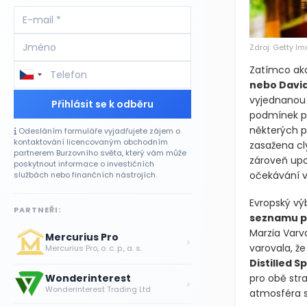
Zdroj: Getty I
Zatímco akc
nebo Davi
vyjednanou 
Přihlásit se k odběru
podmínek př
některých p
Odesláním formuláře vyjadřujete zájem o
kontaktování licencovaným obchodním
zasažena cly
partnerem Burzovního světa, který vám může
zároveň upo
poskytnout informace o investičních
očekávání v
službách nebo finančních nástrojích.
Evropský vý
PARTNEŘI:
seznamu pr
Marzia Varva
Mercurius Pro
›
varovala, ž
Mercurius Pro, o. c. p., a. s.
Distilled Sp
pro obě stra
Wonderinterest
›
Wonderinterest Trading Ltd
atmosféra s