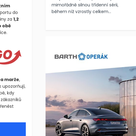
mimořádně silnou třídenní sérii,
zním
během níž vzrostly celkem...
portu do
viny za
1,2
o obě
íce.
na marže
,
 upozorňují,
bě, kdy
t zákazníků
přenést