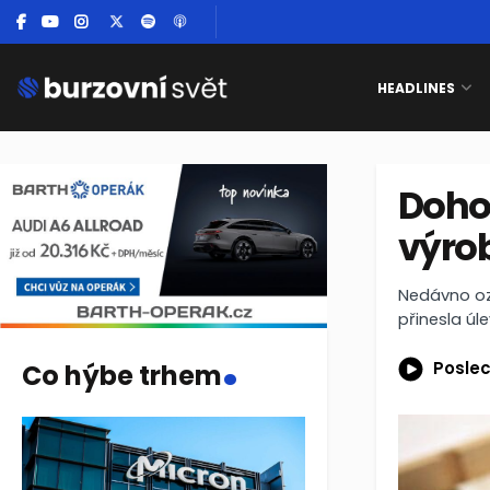
HEADLINES
Doho
výrob
Nedávno oz
přinesla úl
.
Poslec
Co hýbe trhem