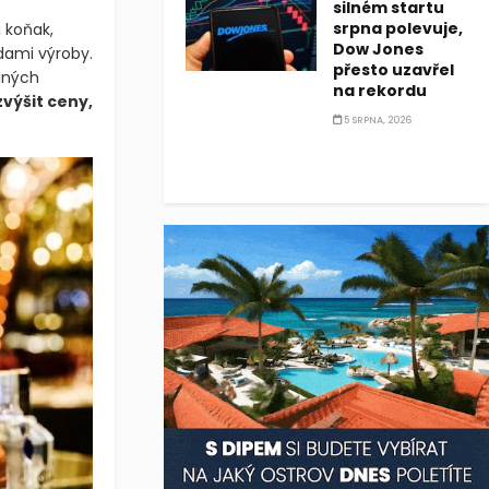
silném startu
srpna polevuje,
 koňak,
Dow Jones
dami výroby.
přesto uzavřel
iných
na rekordu
výšit ceny,
5 SRPNA, 2026