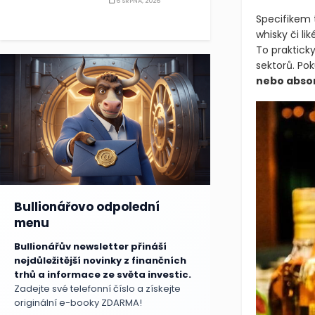
6 SRPNA, 2026
Specifikem 
whisky či l
To praktick
sektorů. Po
nebo absor
Bullionářovo odpolední
menu
Bullionářův newsletter přináší
nejdůležitější novinky z finančních
trhů a informace ze světa investic.
Zadejte své telefonní číslo a získejte
originální e-booky ZDARMA!