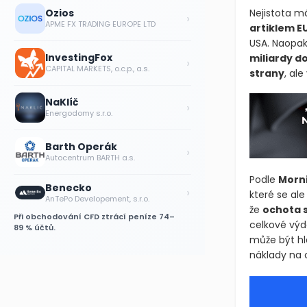
Ozios
Nejistota m
›
APME FX TRADING EUROPE LTD
artiklem E
USA. Naopak 
InvestingFox
miliardy d
›
CAPITAL MARKETS, o.c.p., a.s.
strany
, al
NaKlíč
›
Energodomy s.r.o.
Barth Operák
›
Autocentrum BARTH a.s.
Podle
Morn
Benecko
›
které se al
AnTePo Developement, s.r.o.
že
ochota s
Při obchodování CFD ztrácí peníze 74–
celkové výda
89 % účtů.
může být hl
náklady na 