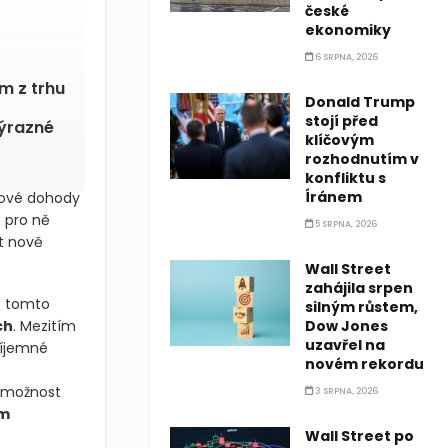
české
ekonomiky
6 SRPNA, 2026
m z trhu
Donald Trump
stojí před
ýrazné
klíčovým
rozhodnutím v
konfliktu s
Íránem
mcové dohody
e pro ně
5 SRPNA, 2026
t nově
Wall Street
zahájila srpen
o tomto
silným růstem,
ch
. Mezitím
Dow Jones
uzavřel na
říjemné
novém rekordu
e možnost
3 SRPNA, 2026
ím
Wall Street po