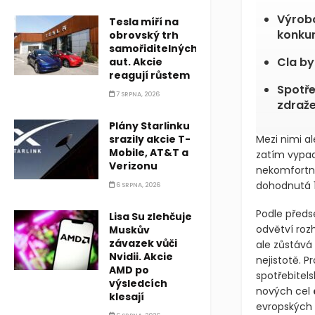
Výrobc
Tesla míří na
konku
obrovský trh
samořiditelných
Cla by
aut. Akcie
reagují růstem
Spotř
7 SRPNA, 2026
zdraže
Plány Starlinku
srazily akcie T-
Mezi nimi al
Mobile, AT&T a
zatím vypadl
Verizonu
nekomfortní
dohodnutá 1
6 SRPNA, 2026
Podle předs
Lisa Su zlehčuje
odvětví roz
Muskův
závazek vůči
ale zůstává
Nvidii. Akcie
nejistotě. P
AMD po
spotřebitel
výsledcích
nových cel
klesají
evropských 