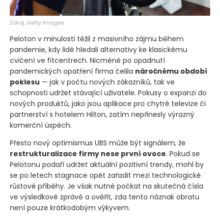
Zdroj: Getty Images
Peloton v minulosti těžil z masivního zájmu během
pandemie, kdy lidé hledali alternativy ke klasickému
cvičení ve fitcentrech. Nicméně po opadnutí
pandemických opatření firma čelila
náročnému období
poklesu
— jak v počtu nových zákazníků, tak ve
schopnosti udržet stávající uživatele. Pokusy o expanzi do
nových produktů, jako jsou aplikace pro chytré televize či
partnerství s hotelem Hilton, zatím nepřinesly výrazný
komerční úspěch.
Přesto nový optimismus UBS může být signálem, že
restrukturalizace firmy nese první ovoce
. Pokud se
Pelotonu podaří udržet aktuální pozitivní trendy, mohl by
se po letech stagnace opět zařadit mezi technologické
růstové příběhy. Je však nutné počkat na skutečná čísla
ve výsledkové zprávě a ověřit, zda tento náznak obratu
není pouze krátkodobým výkyvem.