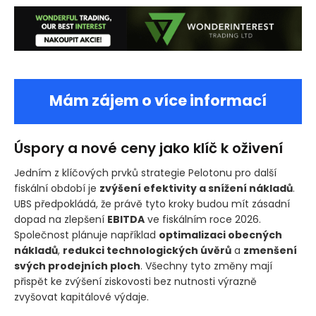
Mám zájem o více informací
Úspory a nové ceny jako klíč k oživení
Jedním z klíčových prvků strategie Pelotonu pro další
fiskální období je
zvýšení efektivity a snížení nákladů
.
UBS předpokládá, že právě tyto kroky budou mít zásadní
dopad na zlepšení
EBITDA
ve fiskálním roce 2026.
Společnost plánuje například
optimalizaci obecných
nákladů
,
redukci technologických úvěrů
a
zmenšení
svých prodejních ploch
. Všechny tyto změny mají
přispět ke zvýšení ziskovosti bez nutnosti výrazně
zvyšovat kapitálové výdaje.