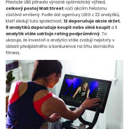
Přestože UBS přinesla výrazně optimistický výhled,
celkový postoj Wall Street
vůči akciím Pelotonu
zůstává smíšený. Podle dat agentury LSEG z 22 analytiků,
kteří sledují tuto společnost,
12 doporučuje akcie držet
,
9 analytiků doporučuje koupit nebo silně koupit
a
1
analytik stále udržuje rating podprůměrný
. To
ukazuje, že investoři a analytici stále zvažují nejistoty v
oblasti předplatného a konkurence na trhu domácího
fitness.