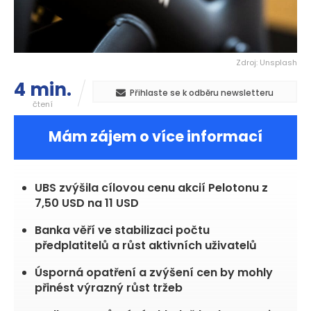
Zdroj: Unsplash
4 min.
Přihlaste se k odběru newsletteru
čtení
Mám zájem o více informací
UBS zvýšila cílovou cenu akcií Pelotonu z
7,50 USD na 11 USD
Banka věří ve stabilizaci počtu
předplatitelů a růst aktivních uživatelů
Úsporná opatření a zvýšení cen by mohly
přinést výrazný růst tržeb