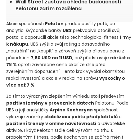
Wall Street zůstává ohledně budoucnosti
Pelotonu zatím rozdělena
Akcie společnosti
Peloton
prudce posílily poté, co
analytici švýcarské banky
UBS
překvapivě otočili svůj
postoj a doporučili akcie této technologicko-fitness firmy
k nákupu
. UBS zvýšila svůj rating z dosavadního
„neutrální“ na „koupit“ a zároveň zvýšila cílovou cenu z
původních
7,50 USD na 11 USD
, což představuje
nárůst o
78 %
oproti závěrečné ceně akcií ze dne před
zveřejněním doporučení. Tento krok vyvolal okamžitou
reakci investorů a akcie v reakci na zprávu
vyskočily o
více než 7 %
.
Za tímto výrazným zlepšením výhledu stojí především
pozitivní změny v provozních datech
Pelotonu. Podle
UBS a její analytičky
Arpine Kocharyan
společnost
vykazuje známky
stabilizace počtu předplatitelů
a
pozitivní trendy v online návštěvnosti
a uživatelské
aktivitě. I když Peloton stále čelí výzvám na trhu s
propojeným fitness, podle Kocharyan se začíná měnit