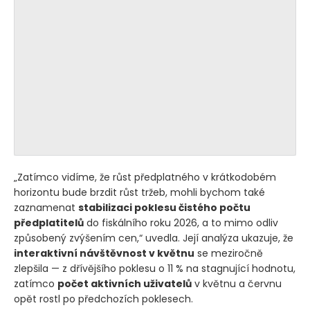
„Zatímco vidíme, že růst předplatného v krátkodobém
horizontu bude brzdit růst tržeb, mohli bychom také
zaznamenat
stabilizaci poklesu čistého počtu
předplatitelů
do fiskálního roku 2026, a to mimo odliv
způsobený zvýšením cen,“ uvedla. Její analýza ukazuje, že
interaktivní návštěvnost v květnu
se meziročně
zlepšila — z dřívějšího poklesu o 11 % na stagnující hodnotu,
zatímco
počet aktivních uživatelů
v květnu a červnu
opět rostl po předchozích poklesech.