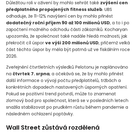
Důležitou roli v oživení by mohlo sehrát také
zvýšení cen
předplatného propojených fitness služeb
. UBS
odhaduje, že 11–12% navýšení cen by mohlo přinést
dodatečný roční příjem 90 až 100 milionů USD
, a to i po
započtení možného odchodu části zákazníků. Kocharyan
upozornila, že společnost také nadále hledá možnosti, jak
překročit cíl úspor
ve výši 200 milionů USD
, přičemž velká
část těchto úspor by měla být patrná už ve fiskálním roce
2026.
Zveřejnění čtvrtletních výsledků Pelotonu je naplánováno
na
čtvrtek 7. srpna
, a očekává se, že by mohlo přinést
další informace o vývoji počtu předplatitelů, tržbách a
konkrétních dopadech nastavených úsporných opatření.
Pokud se pozitivní trend potvrdí, může to znamenat
zlomový bod pro společnost, která se v posledních letech
snažila stabilizovat po prudkém růstu během pandemie a
následném ochlazení poptávky.
Wall Street zůstává rozdělená