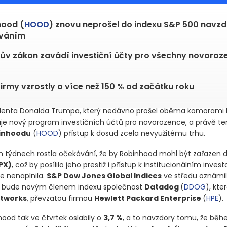
hood (
HOOD
) znovu neprošel do indexu S&P 500 navz
váním
v zákon zavádí investiční účty pro všechny novoroz
firmy vzrostly o více než 150 % od začátku roku
denta Donalda Trumpa, který nedávno prošel oběma komorami 
uje nový program investičních účtů pro novorozence, a právě t
inhoodu
(
HOOD
)
přístup k dosud zcela nevyužitému trhu.
h týdnech rostla očekávání, že by Robinhood mohl být zařazen 
PX)
, což by posílilo jeho prestiž i přístup k institucionálním inve
e nenaplnila.
S&P Dow Jones Global Indices
ve středu oznámil
 bude novým členem indexu společnost
Datadog
(
DDOG
)
, kte
etworks
, převzatou firmou
Hewlett Packard Enterprise
(
HPE
)
.
ood tak ve čtvrtek oslabily o
3,7 %
, a to navzdory tomu, že běhe