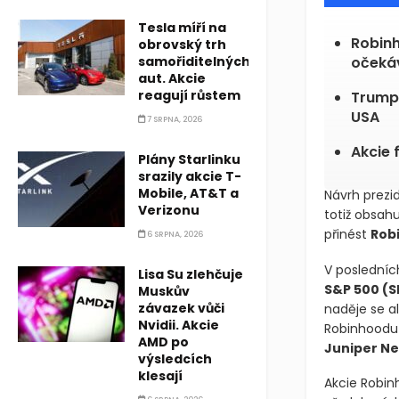
Tesla míří na
Robin
obrovský trh
samořiditelných
očeká
aut. Akcie
reagují růstem
Trumpů
USA
7 SRPNA, 2026
Akcie 
Plány Starlinku
srazily akcie T-
Mobile, AT&T a
Návrh prezi
Verizonu
totiž obsah
přinést
Rob
6 SRPNA, 2026
V posledníc
Lisa Su zlehčuje
S&P 500
(S
Muskův
závazek vůči
naděje se al
Nvidii. Akcie
Robinhoodu
AMD po
Juniper N
výsledcích
klesají
Akcie Robinh