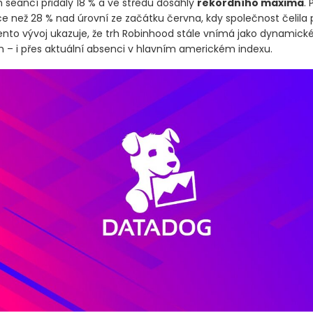
 seancí přidaly 18 % a ve středu dosáhly
rekordního maxima
. 
íce než 28 % nad úrovní ze začátku června, kdy společnost čeli
ento vývoj ukazuje, že trh Robinhood stále vnímá jako dynamick
 – i přes aktuální absenci v hlavním americkém indexu.