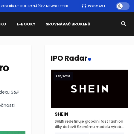
ODEBÍRAT BULLIONÁŘŮV NEWSLETTER
PODCAST
SKO
E-BOOKY
SROVNÁVAČ BROKERŮ
.
IPO Radar
ro
LSE / NYSE
ndexu S&P
čnosti.
SHEIN
SHEIN redefinuje globální fast fashion
díky datově řízenému modelu výroby
a extrémně rychlému