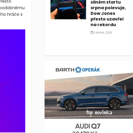
Přesto
silném startu
la podobnému
srpna polevuje,
Dow Jones
ého hráče s
přesto uzavřel
na rekordu
5 SRPNA, 2026