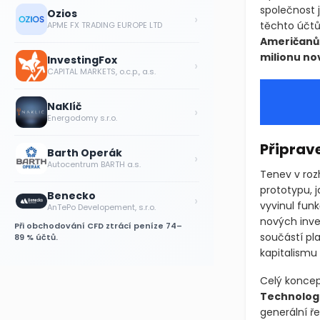
společnost 
Ozios
›
těchto účtů
APME FX TRADING EUROPE LTD
Američanů
milionu no
InvestingFox
›
CAPITAL MARKETS, o.c.p., a.s.
NaKlíč
›
Energodomy s.r.o.
Připrav
Barth Operák
›
Autocentrum BARTH a.s.
Tenev v roz
prototypu, 
Benecko
›
vyvinul fun
AnTePo Developement, s.r.o.
nových inve
Při obchodování CFD ztrácí peníze 74–
součástí pla
89 % účtů.
kapitalismu 
Celý koncept
Technolog
generální ře