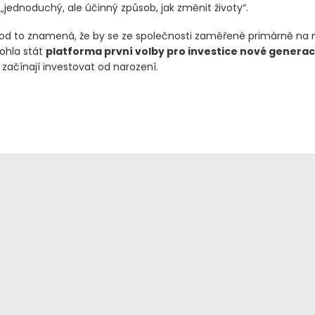
„jednoduchý, ale účinný způsob, jak změnit životy“.
od to znamená, že by se ze společnosti zaměřené primárně na
ohla stát
platforma první volby pro investice nové genera
ří začínají investovat od narození.