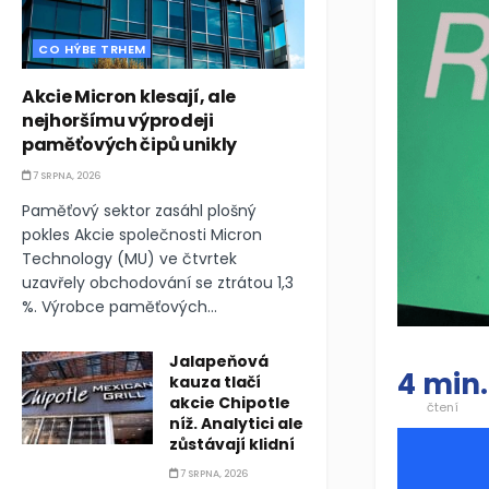
CO HÝBE TRHEM
Akcie Micron klesají, ale
nejhoršímu výprodeji
paměťových čipů unikly
7 SRPNA, 2026
Paměťový sektor zasáhl plošný
pokles Akcie společnosti Micron
Technology (MU) ve čtvrtek
uzavřely obchodování se ztrátou 1,3
%. Výrobce paměťových...
Jalapeňová
4 min.
kauza tlačí
akcie Chipotle
čtení
níž. Analytici ale
zůstávají klidní
7 SRPNA, 2026