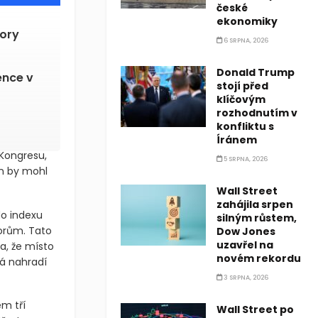
české
ekonomiky
dory
6 SRPNA, 2026
Donald Trump
ence v
stojí před
klíčovým
rozhodnutím v
konfliktu s
Íránem
Kongresu,
5 SRPNA, 2026
en by mohl
Wall Street
zahájila srpen
do indexu
silným růstem,
storům. Tato
Dow Jones
uzavřel na
a, že místo
novém rekordu
rá nahradí
3 SRPNA, 2026
m tří
Wall Street po