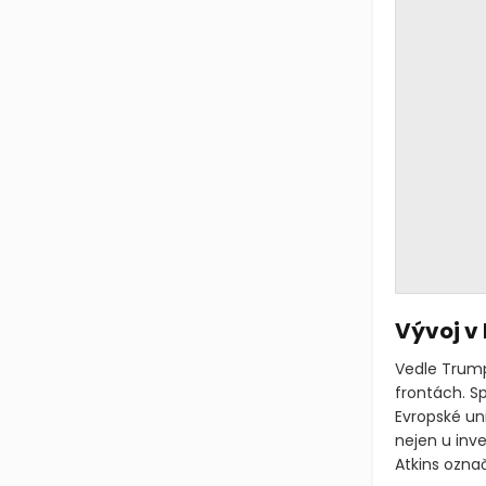
Vývoj v
Vedle Trump
frontách. S
Evropské uni
nejen u inve
Atkins označ