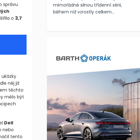
o správu
mimořádně silnou třídenní sérii,
lých
během níž vzrostly celkem...
ířila o
3,7
l ukázky
e něj již
vcem těchto
 by mělo být
incipech
el
Dell
n nebo
načil tento