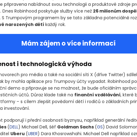
je připravena nabídnout svou technologii a produktové zdroje pr
. Dnes Robinhood poskytuje služby více než
26 milionům dospě
. S Trumpovým programem by se tato základna potenciálně rozš
vě narozených dětí
každý rok.
Mám zájem o více informací
enost i technologická výhoda
hovorech pro média a také na sociální síti X
(dříve Twitter)
sdíle
jak by mohla aplikace pro Trumpovy účty vypadat. Robinhood podl
kční demo a připravuje se na možnost, že bude oficiálním sprá
stičních účtů. Důraz klade také na
finanční vzdělávání
, které
tformy – s cílem zlepšit povědomí dětí i rodičů o základních pr
a investování.
 podporují i přední osobnosti byznysu, například generální ředit
ies
(
DELL
)
Michael Dell, šéf
Goldman Sachs
(
GS
)
David Solomo
ditel
Uberu
(
UBER
)
Dara Khosrowshahi. Michael Dell například oz