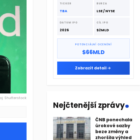
dodavatelskému řetězci.
TICKER
BURZA
TBA
LSE / NYSE
DATUM IPO
CÍL IPO
2026
$2MLD
POTENCIÁLNÍ OCENĚNÍ
$66MLD
Zobrazit detail
.
oj: Shutterstock
Nejčtenější zprávy
ČNB ponechala
úrokové sazby
beze změny a
zhoršila výhled