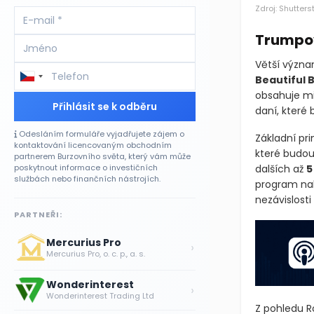
Zdroj: Shutters
Trumpov
Větší význa
Beautiful Bi
obsahuje mi
Přihlásit se k odběru
daní, které
Odesláním formuláře vyjadřujete zájem o
Základní pr
kontaktování licencovaným obchodním
které budou
partnerem Burzovního světa, který vám může
poskytnout informace o investičních
dalších až
5
službách nebo finančních nástrojích.
program nab
nezávislosti
PARTNEŘI:
Mercurius Pro
›
Mercurius Pro, o. c. p., a. s.
Wonderinterest
›
Wonderinterest Trading Ltd
Z pohledu Ro