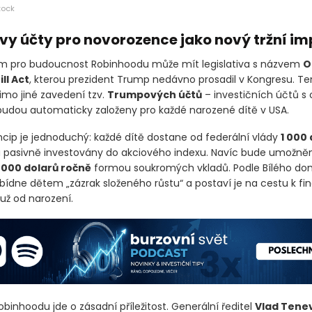
tock
y účty pro novorozence jako nový tržní im
m pro budoucnost Robinhoodu může mít legislativa s názvem
O
ll Act
, kterou prezident Trump nedávno prosadil v Kongresu. T
mo jiné zavedení tzv.
Trumpových účtů
– investičních účtů s
 budou automaticky založeny pro každé narozené dítě v USA.
incip je jednoduchý: každé dítě dostane od federální vlády
1 000 
 pasivně investovány do akciového indexu. Navíc bude umožněn
 000 dolarů ročně
formou soukromých vkladů. Podle Bílého do
ídne dětem „zázrak složeného růstu“ a postaví je na cestu k fi
 už od narození.
binhoodu jde o zásadní příležitost. Generální ředitel
Vlad Tene