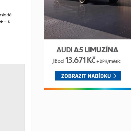
 mladé
ce
– s