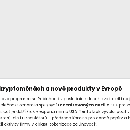
 kryptoměnách a nové produkty v Evropě
ova programu se Robinhood v posledních dnech zviditelnil i na 
polečnost oznámila spuštění
tokenizovaných akcií a ETF
pro z
i, což je další krok v expanzi mimo USA. Tento krok vyvolal pozitiv
storů, ale i u regulátorů – předseda Komise pro cenné papíry a 
il aktivity firmy v oblasti tokenizace za „inovaci“.