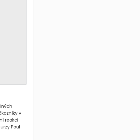
jiných
ákazníky v
ní reakci
burzy Paul