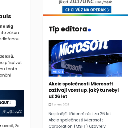
puls
.
ne Big
Tip editora
ento zákon
 odloženou
dolarů
,
o přispívat
mu tento
AKCIE
nanční
Akcie společnosti Microsoft
zažívají vzestup, jaký tu nebyl
už 26 let
5 SRPNA, 2026
Nejsilnější třídenní růst za 26 let
Akcie společnosti Microsoft
v
uvedl, že
Corporation (MSFT) uzavřely