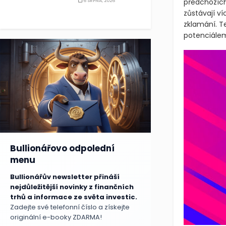
předchozích
6 SRPNA, 2026
zůstávají v
zklamání. T
potenciálem
Bullionářovo odpolední
menu
Bullionářův newsletter přináší
nejdůležitější novinky z finančních
trhů a informace ze světa investic.
Zadejte své telefonní číslo a získejte
originální e-booky ZDARMA!