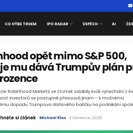
CO HÝBE TRHEM
IPO RADAR
ÚSPĚCH
AI
ČE
nhood opět mimo S&P 500,
je mu dává Trumpův plán p
rozence
ie Robinhood Markets ve čtvrtek oslabily kvůli vynechání z i
nost investorů se postupně přesouvá jinam – k možnému
mu dopadu Trumpova daňového balíčku na podnikání spole
hněte si článek
Michael Klos
4 července, 2025