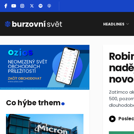
HEADLINES
Robi
nadě
novo
.
Zatímco akc
500, pozor
Co hýbe trhem
dlouhodobé
Poslec