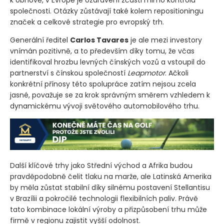
společnosti. Otázky zůstávají také kolem repositioningu
značek a celkové strategie pro evropský trh.
Generální ředitel
Carlos Tavares
je ale mezi investory
vnímán pozitivně, a to především díky tomu, že včas
identifikoval hrozbu levných čínských vozů a vstoupil do
partnerství s čínskou společností
Leapmotor
. Ačkoli
konkrétní přínosy této spolupráce zatím nejsou zcela
jasné, považuje se za krok správným směrem vzhledem k
dynamickému vývoji světového automobilového trhu.
Další klíčové trhy jako Střední východ a Afrika budou
pravděpodobně čelit tlaku na marže, ale Latinská Amerika
by měla zůstat stabilní díky silnému postavení Stellantisu
v Brazílii a pokročilé technologii flexibilních paliv. Právě
tato kombinace lokální výroby a přizpůsobení trhu může
firmě v regionu zajistit vyšší odolnost.