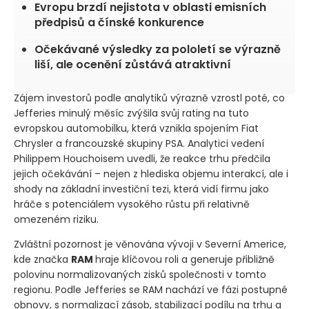
Evropu brzdí nejistota v oblasti emisních
předpisů a čínské konkurence
Očekávané výsledky za pololetí se výrazně
liší, ale ocenění zůstává atraktivní
Zájem investorů podle analytiků výrazně vzrostl poté, co
Jefferies minulý měsíc zvýšila svůj rating na tuto
evropskou automobilku, která vznikla spojením Fiat
Chrysler a francouzské skupiny PSA. Analytici vedení
Philippem Houchoisem uvedli, že reakce trhu předčila
jejich očekávání – nejen z hlediska objemu interakcí, ale i
shody na základní investiční tezi, která vidí firmu jako
hráče s potenciálem vysokého růstu při relativně
omezeném riziku.
Zvláštní pozornost je věnována vývoji v Severní Americe,
kde značka
RAM
hraje klíčovou roli a generuje přibližně
polovinu normalizovaných zisků společnosti v tomto
regionu. Podle Jefferies se RAM nachází ve fázi postupné
obnovy, s normalizací zásob, stabilizací podílu na trhu a