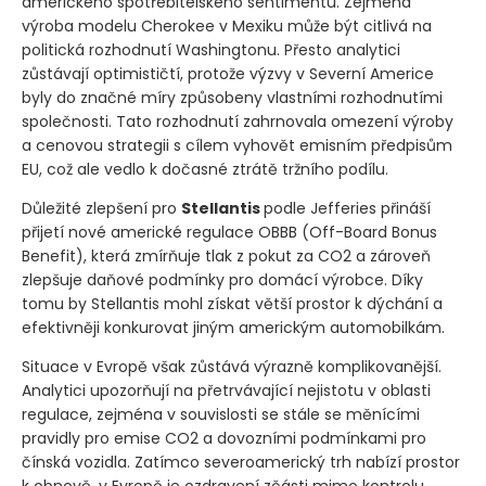
amerického spotřebitelského sentimentu. Zejména
výroba modelu Cherokee v Mexiku může být citlivá na
politická rozhodnutí Washingtonu. Přesto analytici
zůstávají optimističtí, protože výzvy v Severní Americe
byly do značné míry způsobeny vlastními rozhodnutími
společnosti. Tato rozhodnutí zahrnovala omezení výroby
a cenovou strategii s cílem vyhovět emisním předpisům
EU, což ale vedlo k dočasné ztrátě tržního podílu.
Důležité zlepšení pro
Stellantis
podle Jefferies přináší
přijetí nové americké regulace OBBB
(Off-Board Bonus
Benefit)
, která zmírňuje tlak z pokut za CO2 a zároveň
zlepšuje daňové podmínky pro domácí výrobce. Díky
tomu by Stellantis mohl získat větší prostor k dýchání a
efektivněji konkurovat jiným americkým automobilkám.
Situace v Evropě však zůstává výrazně komplikovanější.
Analytici upozorňují na přetrvávající nejistotu v oblasti
regulace, zejména v souvislosti se stále se měnícími
pravidly pro emise CO2 a dovozními podmínkami pro
čínská vozidla. Zatímco severoamerický trh nabízí prostor
k obnově, v Evropě je ozdravení zčásti mimo kontrolu