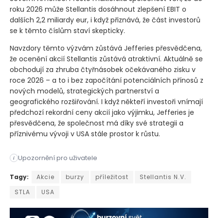
roku 2026 může Stellantis dosáhnout zlepšení EBIT o
dalších 2,2 miliardy eur, i když přiznává, že část investorů
se k těmto číslům staví skepticky.
Navzdory těmto výzvám zůstává Jefferies přesvědčena,
že ocenění akcií Stellantis zůstává atraktivní. Aktuálně se
obchodují za zhruba čtyřnásobek očekávaného zisku v
roce 2026 – a to i bez započítání potenciálních přínosů z
nových modelů, strategických partnerství a
geografického rozšiřování. I když někteří investoři vnímají
předchozí rekordní ceny akcií jako výjimku, Jefferies je
přesvědčena, že společnost má díky své strategii a
příznivému vývoji v USA stále prostor k růstu.
Upozornění pro uživatele
i
Investiční banka Jefferies znovu potvrdila svůj pozitivní pos
Tagy:
Akcie
burzy
příležitost
Stellantis N.V.
STLA
USA