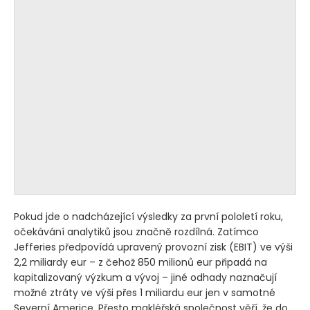
Pokud jde o nadcházející výsledky za první pololetí roku,
očekávání analytiků jsou značně rozdílná. Zatímco
Jefferies předpovídá upravený provozní zisk
(EBIT)
ve výši
2,2 miliardy eur – z čehož 850 milionů eur připadá na
kapitalizovaný výzkum a vývoj – jiné odhady naznačují
možné ztráty ve výši přes 1 miliardu eur jen v samotné
Severní Americe. Přesto makléřská společnost věří, že do