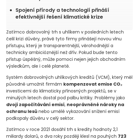
Spojení přírody a technologií přináší
efektivnější řešení klimatické krize
Zatímco dobrovolný trh s uhlíkem v posledních letech
čelil krizi důvěry, právě tyto firmy přinášejí novou vlnu
přístupu, který je transparentnější, věrohodnější a
technicky ambicióznější než dřív. Pokud bude tento
přístup úspěšný, může pomoci nejen jejich obchodním
výsledkům, ale i celé planetě.
Systém dobrovolných uhlíkových kreditů
(VCM)
, který měl
původně umožnit firmám
kompenzovat emise CO₂
investicemi do klimaticky přínosných projektů, se v
minulých letech dostal pod palbu kritiky. Problémy jako
dvojí započítávání emisí
,
neoprávněné nároky na
ochranu lesů
nebo umělé vykazování snížení emisí
podkopaly důvěru v celý sektor.
Zatímco v roce 2021 dosáhl trh s kredity hodnoty 2,1
miliardy dolarů, o dva roky později klesl na pouhých
723