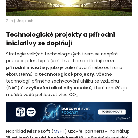
Zdroj: Unsplash
Technologické projekty a přírodní
iniciativy se doplňují
Strategie velkých technologických firem se neopírá
pouze o jeden typ řešení. Investice rozkládají mezi
přírodní iniciativy
, jako je zalesňování nebo ochrana
ekosystémů, a
technologické projekty
, včetně
technologií přímého zachycování uhlíku ze vzduchu
(DAC)
či
zvyšování alkalinity oceánů
, které umožňuje
mořské vodě pohlcovat více CO₂.
Například
Microsoft
(
MSFT
)
uzavřel partnerství na nákup
18 milionů tun uhlíkových kreditů
z přírodních projektů,