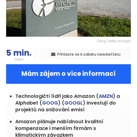
Zdroj: Getty images
5 min.
Přihlaste se k odběru newsletteru
čtení
Mám zájem o více informací
Technologičtí lídři jako Amazon (
AMZN
) a
Alphabet (
GOOG
) (
GOOGL
) investují do
projektů na snižování emisí
Amazon plánuje nabídnout kvalitní
kompenzace i menším firmám s
klimatickým závazkem