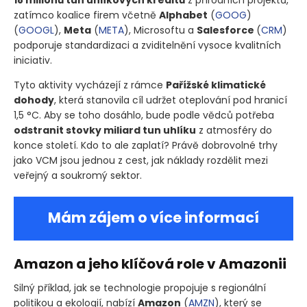
zatímco koalice firem včetně
Alphabet
(
GOOG
)
(
GOOGL
)
,
Meta
(
META
)
, Microsoftu a
Salesforce
(
CRM
)
podporuje standardizaci a zviditelnění vysoce kvalitních
iniciativ.
Tyto aktivity vycházejí z rámce
Pařížské klimatické
dohody
, která stanovila cíl udržet oteplování pod hranicí
1,5 °C. Aby se toho dosáhlo, bude podle vědců potřeba
odstranit stovky miliard tun uhlíku
z atmosféry do
konce století. Kdo to ale zaplatí? Právě dobrovolné trhy
jako VCM jsou jednou z cest, jak náklady rozdělit mezi
veřejný a soukromý sektor.
Mám zájem o více informací
Amazon a jeho klíčová role v Amazonii
Silný příklad, jak se technologie propojuje s regionální
politikou a ekologií, nabízí
Amazon
(
AMZN
)
, který se