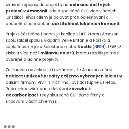
aktivně zapojuje do projektů na
ochranu deštných
pralesů v Amazonii
. Jde o společné úsilí více vládních
jurisdikcí, jehož cílem je bojovat proti odlesňování a
podpořit dlouhodobou
udržitelnost lokálních komunit
.
Projekt částečně financuje koalice
LEAF
, kterou Amazon
spoluzaložil spolu s vládami Velké Británie a Norska a
společnostmi jako Salesforce nebo
Nestlé
(
NESN
)
. LEAF již
získala více než
1 miliardu dolarů
, kterou rozděluje mezi
ověřené a účinné projekty.
Zajímavou novinkou je i oznámení, že Amazon začne
nabízet uhlíkové kredity z těchto vybraných iniciativ
dalším firmám. První z nich mají být dostupné už letos.
Podmínkou však bude doložení
závazku k
dekarbonizaci
, tedy skutečné úsilí dané firmy o
snižování vlastních emisí.