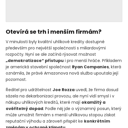
Otevírá se trh i menším firmám?
V minulosti byly kvalitní uhlíkové kredity dostupné
především pro největší společnosti s miliardovými
rozpočty. Nyní se ale začíná rýsovat možnost
„demokratizace“ přístupu
i pro menší hráče. Příkladem
je americká stavební společnost
Ryan Companies
, která
oznámila, že právě Amazonova nová služba upoutala její
pozornost.
Ředitel pro udržitelnost
Joe Rozza
uvedl, že firma dosud
sázela na dekarbonizaci provozu, ale nyní vidí smysl i v
nákupu uhlíkových kreditů, které mají
okamžitý a
ověřitelný dopad
. Podle něj jde o významný posun, který
může umožnit firmám s menší uhlíkovou stopou získat
reputační výhodu a zároveň přispět ke
konkrétním
změnám v ochraně klimatu
.