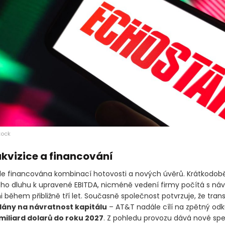
tock
akvizice a financování
 financována kombinací hotovosti a nových úvěrů. Krátkodobě
ho dluhu k upravené EBITDA, nicméně vedení firmy počítá s ná
i během přibližně tří let. Současně společnost potvrzuje, že tran
lány na návratnost kapitálu
– AT&T nadále cílí na zpětný odk
miliard dolarů do roku 2027
. Z pohledu provozu dává nové sp