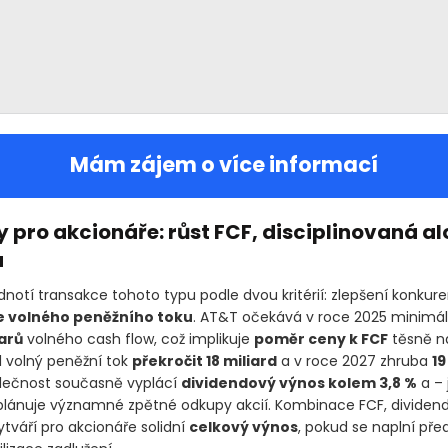
Mám zájem o více informací
 pro akcionáře: růst FCF, disciplinovaná a
u
dnotí transakce tohoto typu podle dvou kritérií: zlepšení konkur
 volného peněžního toku
. AT&T očekává v roce 2025 minimá
arů
volného cash flow, což implikuje
poměr ceny k FCF
těsně 
 volný peněžní tok
překročit 18 miliard
a v roce 2027 zhruba
19
olečnost současně vyplácí
dividendový výnos kolem 3,8 %
a – j
lánuje významné zpětné odkupy akcií. Kombinace FCF, dividend
tváří pro akcionáře solidní
celkový výnos
, pokud se naplní pře