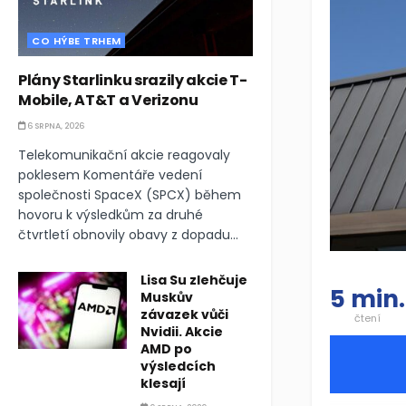
CO HÝBE TRHEM
Plány Starlinku srazily akcie T-
Mobile, AT&T a Verizonu
6 SRPNA, 2026
Telekomunikační akcie reagovaly
poklesem Komentáře vedení
společnosti SpaceX (SPCX) během
hovoru k výsledkům za druhé
čtvrtletí obnovily obavy z dopadu...
Lisa Su zlehčuje
5 min.
Muskův
závazek vůči
čtení
Nvidii. Akcie
AMD po
výsledcích
klesají