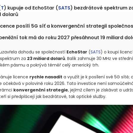
(
T
) kupuje od EchoStar (
SATS
) bezdrátové spektrum z
d dolarů
icence posílí 5G síť a konvergenční strategii společnos
peněžní tok má do roku 2027 přesáhnout 19 miliard dol
uzavřela dohodu se společností
EchoStar
(
SATS
)
o koupi licenc
 spektrum za
23 miliard dolarů
. Balík zahrnuje 30 MHz ve stře
zkém pásmu a pokrývá téměř celý americký trh.
ánuje licence
rychle nasadit
a využít je k posílení své 5G sítě;
e očekává v polovině roku 2026. Tato investice není samoúčelná
v rámci
konvergenční strategie
, jejímž cílem je získávat a udrž
teří si předplácejí jak bezdrátové, tak optické služby.