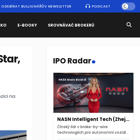
ODEBÍRAT BULLIONÁŘŮV NEWSLETTER
PODCAST
SKO
E-BOOKY
SROVNÁVAČ BROKERŮ
.
tar,
IPO Radar
HKEX Main Board
zici na
NASN Intelligent Tech (Zhejiang)
Čínský lídr v brake-by-wire
technologiích pro autonomní vozidla
vstupuje na hongkongskou burzu 7.