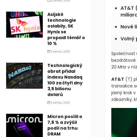
6 SRPNA, 2026
AT&T 
Asijské
miliar
technologie
oslabily, SK
Nové l
Hynix se
propadl téměř o
Volný 
10 %
6 SRPNA, 2026
Společnost 
bezdrátové
Technologický
20 MHz v ní
obrat přidal
indexu Nasdaq
AT&T
(
T
)
pl
100 za čtyři dny
transakce s
3,5 bilionu
jasný krok 
dolarů
zákazníky, k
6 SRPNA, 2026
Micron posílil o
7,6 % a zvýšil
podíl na trhu
DRAM