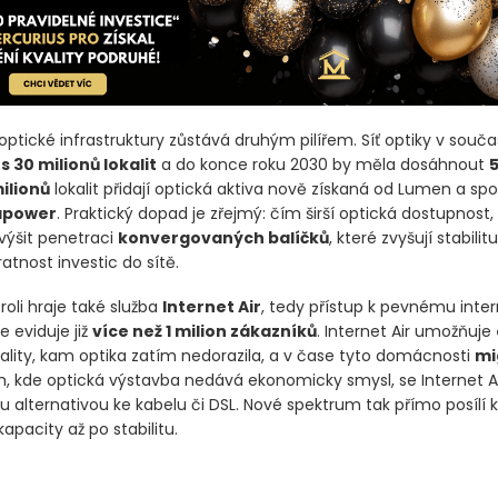
optické infrastruktury zůstává druhým pilířem. Síť optiky v souča
s 30 milionů lokalit
a do konce roku 2030 by měla dosáhnout
5
milionů
lokalit přidají optická aktiva nově získaná od Lumen a sp
apower
. Praktický dopad je zřejmý: čím širší optická dostupnost,
 zvýšit penetraci
konvergovaných balíčků
, které zvyšují stabili
ratnost investic do sítě.
roli hraje také služba
Internet Air
, tedy přístup k pevnému inte
 eviduje již
více než 1 milion zákazníků
. Internet Air umožňuje
kality, kam optika zatím nedorazila, a v čase tyto domácnosti
mi
m, kde optická výstavba nedává ekonomicky smysl, se Internet A
alternativou ke kabelu či DSL. Nové spektrum tak přímo posílí k
kapacity až po stabilitu.