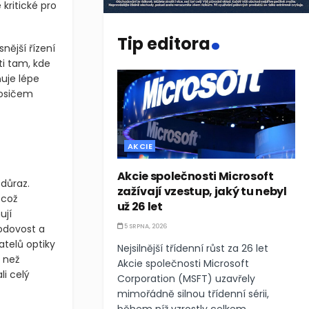
 kritické pro
.
Tip editora
nější řízení
ti tam, kde
uje lépe
nosičem
AKCIE
Akcie společnosti Microsoft
důraz.
zažívají vzestup, jaký tu nebyl
 což
už 26 let
ují
hodovost a
5 SRPNA, 2026
atelů optiky
Nejsilnější třídenní růst za 26 let
 než
Akcie společnosti Microsoft
li celý
Corporation (MSFT) uzavřely
mimořádně silnou třídenní sérii,