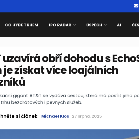
CO HÝBE TRHEM
IPO RADAR
ÚSPĚCH
AI
ČE
uzavírá obří dohodu s EchoS
 je získat více loajálních
zníků
ační gigant AT&T se vydává cestou, která má posílit jeho po
trhu bezdrátových i pevných služeb.
hněte si článek
Michael Klos
27 srpna, 2025