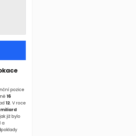
lokace
enční pozice
lně
16
nad
12
. V roce
 miliard
ak již bylo
 a
dpoklady