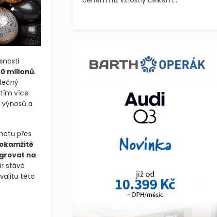
během níž vzrostly celkem...
snosti
0 milionů
.
olečný
 tím více
tu výnosů a
rnetu přes
okamžitě
grovat na
ir stává
valitu této