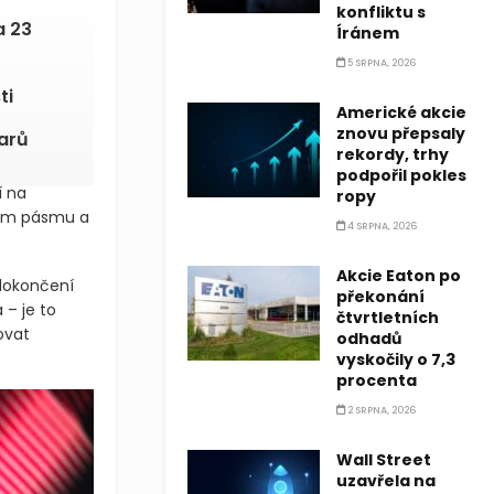
konfliktu s
a 23
Íránem
5 SRPNA, 2026
ti
Americké akcie
znovu přepsaly
arů
rekordy, trhy
podpořil pokles
í na
ropy
dním pásmu a
4 SRPNA, 2026
Akcie Eaton po
 dokončení
překonání
 – je to
čtvrtletních
ovat
odhadů
vyskočily o 7,3
procenta
2 SRPNA, 2026
Wall Street
uzavřela na