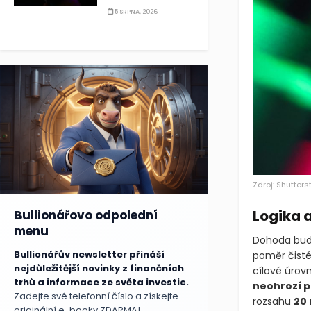
5 SRPNA, 2026
Zdroj: Shutters
Logika 
Bullionářovo odpolední
menu
Dohoda bude
Bullionářův newsletter přináší
poměr čisté
nejdůležitější novinky z finančních
cílové úrovn
trhů a informace ze světa investic.
neohrozí p
Zadejte své telefonní číslo a získejte
rozsahu
20 
originální e-booky ZDARMA!