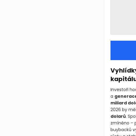
Vyhlídky
kapitál
Investoři ho
a
generace
miliard dol
2026 by měl
dolarů
. Sp
zmíněno – p
buybacků vy