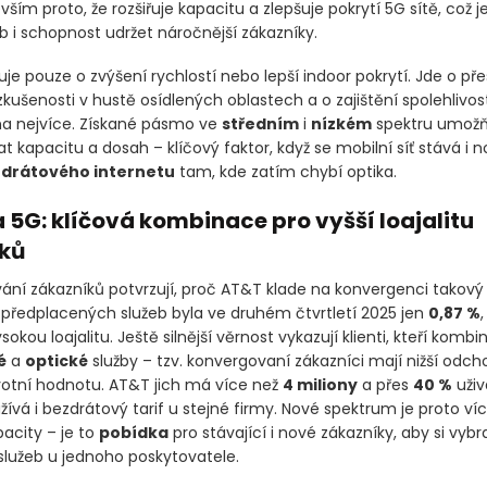
ším proto, že rozšiřuje kapacitu a zlepšuje pokrytí 5G sítě, což je
eb i schopnost udržet náročnější zákazníky.
je pouze o zvýšení rychlostí nebo lepší indoor pokrytí. Jde o přes
zkušenosti v hustě osídlených oblastech a o zajištění spolehlivos
ena nejvíce. Získané pásmo ve
středním
i
nízkém
spektru umožň
 kapacitu a dosah – klíčový faktor, když se mobilní síť stává i 
zdrátového internetu
tam, kde zatím chybí optika.
 5G: klíčová kombinace pro vyšší loajalitu
ků
ání zákazníků potvrzují, proč AT&T klade na konvergenci takový 
 předplacených služeb byla ve druhém čtvrtletí 2025 jen
0,87 %
,
sokou loajalitu. Ještě silnější věrnost vykazují klienti, kteří kombin
é
a
optické
služby – tzv. konvergovaní zákazníci mají nižší odc
ivotní hodnotu. AT&T jich má více než
4 miliony
a přes
40 %
uživ
ívá i bezdrátový tarif u stejné firmy. Nové spektrum je proto víc
pacity – je to
pobídka
pro stávající i nové zákazníky, aby si vybra
lužeb u jednoho poskytovatele.