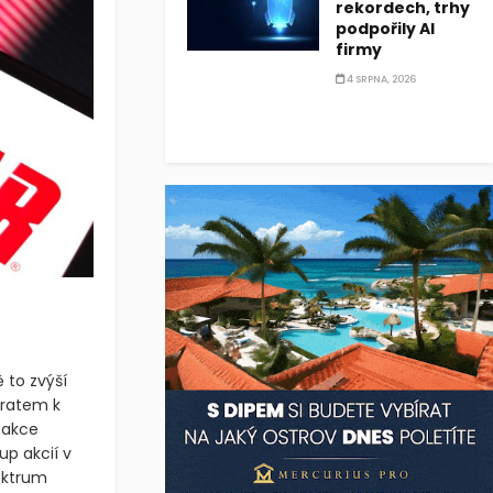
rekordech, trhy
podpořily AI
firmy
4 SRPNA, 2026
 to zvýší
vratem k
sakce
up akcií v
ektrum