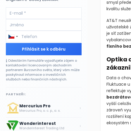
smysl předev
kvalitu služ
AT&T neusilu
uživatelské 
je síť zatíž
vybalancovat
fixního be
Přihlásit se k odběru
Optika a
Odesláním formuláře vyjadřujete zájem o
kontaktování licencovaným obchodním
zákazní
partnerem Burzovního světa, který vám může
poskytnout informace o investičních
Data o chov
službách nebo finančních nástrojích.
Fluktuace u
reflektuje vy
PARTNEŘI:
bezdrátov
vyšší celož
Mercurius Pro
›
zároveň využ
Mercurius Pro, o. c. p., a. s.
rozšíření ka
ekosystém s
Wonderinterest
›
Wonderinterest Trading Ltd