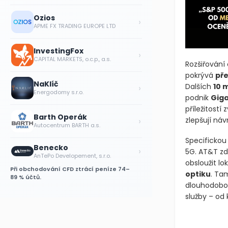
Ozios
›
APME FX TRADING EUROPE LTD
InvestingFox
›
CAPITAL MARKETS, o.c.p., a.s.
Rozšiřování 
pokrývá
pře
NaKlíč
›
Dalších
10 
Energodomy s.r.o.
podnik
Gig
příležitostí
Barth Operák
›
zlepšují náv
Autocentrum BARTH a.s.
Specifickou 
Benecko
›
5G. AT&T zde
AnTePo Developement, s.r.o.
obsloužit lo
Při obchodování CFD ztrácí peníze 74–
optiku
. Ta
89 % účtů.
dlouhodobou 
služby – od 