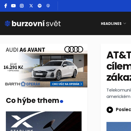
HEADLINES
AT&T 
cílem
záka
.
Telekomunik
americkém 
Co hýbe trhem
Poslec