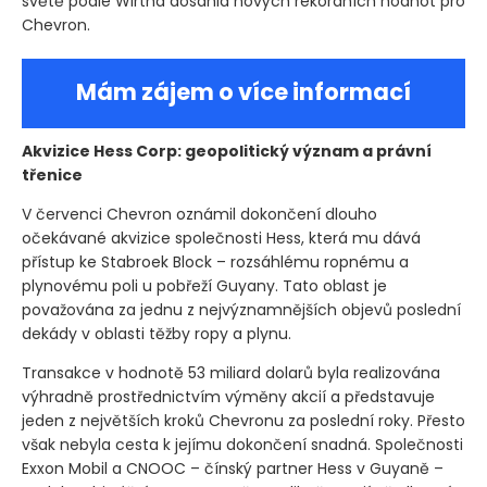
světě podle Wirtha dosáhla nových rekordních hodnot pro
Chevron.
Mám zájem o více informací
Akvizice Hess Corp: geopolitický význam a právní
třenice
V červenci Chevron oznámil dokončení dlouho
očekávané akvizice společnosti Hess, která mu dává
přístup ke Stabroek Block – rozsáhlému ropnému a
plynovému poli u pobřeží Guyany. Tato oblast je
považována za jednu z nejvýznamnějších objevů poslední
dekády v oblasti těžby ropy a plynu.
Transakce v hodnotě 53 miliard dolarů byla realizována
výhradně prostřednictvím výměny akcií a představuje
jeden z největších kroků Chevronu za poslední roky. Přesto
však nebyla cesta k jejímu dokončení snadná. Společnosti
Exxon Mobil a CNOOC – čínský partner Hess v Guyaně –