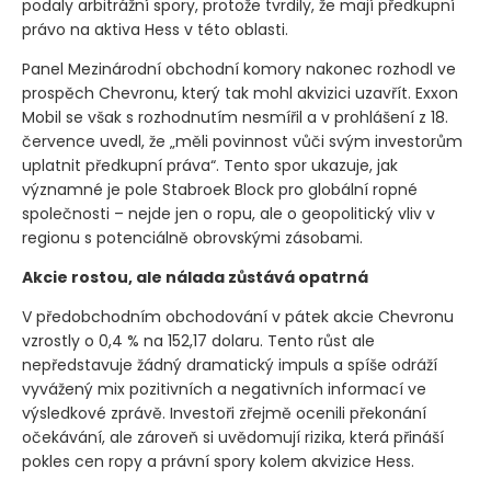
podaly arbitrážní spory, protože tvrdily, že mají předkupní
právo na aktiva Hess v této oblasti.
Panel Mezinárodní obchodní komory nakonec rozhodl ve
prospěch Chevronu, který tak mohl akvizici uzavřít. Exxon
Mobil se však s rozhodnutím nesmířil a v prohlášení z 18.
července uvedl, že „měli povinnost vůči svým investorům
uplatnit předkupní práva“. Tento spor ukazuje, jak
významné je pole Stabroek Block pro globální ropné
společnosti – nejde jen o ropu, ale o geopolitický vliv v
regionu s potenciálně obrovskými zásobami.
Akcie rostou, ale nálada zůstává opatrná
V předobchodním obchodování v pátek akcie Chevronu
vzrostly o 0,4 % na 152,17 dolaru. Tento růst ale
nepředstavuje žádný dramatický impuls a spíše odráží
vyvážený mix pozitivních a negativních informací ve
výsledkové zprávě. Investoři zřejmě ocenili překonání
očekávání, ale zároveň si uvědomují rizika, která přináší
pokles cen ropy a právní spory kolem akvizice Hess.