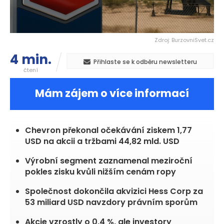
Zdroj: BurzovniSvet.cz
4 min.
Přihlaste se k odběru newsletteru
čtení
Mám zájem o více informací
Chevron překonal očekávání ziskem 1,77
USD na akcii a tržbami 44,82 mld. USD
Výrobní segment zaznamenal meziroční
pokles zisku kvůli nižším cenám ropy
Společnost dokončila akvizici Hess Corp za
53 miliard USD navzdory právním sporům
Akcie vzrostly o 0,4 %, ale investory