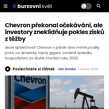
Chevron překonal očekávání, ale
investory zneklidňuje pokles zisků
z těžby
Akcie společnosti Chevron v pátek ráno mírně posílily
poté, co americký ropný gigant oznámil výsledky
hospodaření za druhé čtvrtletí roku 2025.
Poslechněte si článek
Jan Golda
1 srpna, 2025