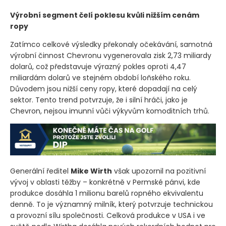
Výrobní segment čelí poklesu kvůli nižším cenám
ropy
Zatímco celkové výsledky překonaly očekávání, samotná
výrobní činnost Chevronu vygenerovala zisk 2,73 miliardy
dolarů, což představuje výrazný pokles oproti 4,47
miliardám dolarů ve stejném období loňského roku.
Důvodem jsou nižší ceny ropy, které dopadají na celý
sektor. Tento trend potvrzuje, že i silní hráči, jako je
Chevron, nejsou imunní vůči výkyvům komoditních trhů.
Generální ředitel
Mike Wirth
však upozornil na pozitivní
vývoj v oblasti těžby – konkrétně v Permské pánvi, kde
produkce dosáhla 1 milionu barelů ropného ekvivalentu
denně. To je významný milník, který potvrzuje technickou
a provozní sílu společnosti. Celková produkce v USA i ve