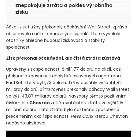
znepokojuje ztráta a pokles výrobního
zisku
Ačkoli zisk i tržby překonaly očekávání Wall Street, zpráva
obsahovala i několik varovných signálů, které vyvolaly
otazníky ohledně budoucí ziskovosti a stability
společnosti.
Zisk překonal očekávání, ale čistá ztráta zůstává
Upravený zisk společnosti činil 1,77 dolaru na akcii, což
překonalo konsensus analytiků oslovených agenturou
FactSet, který byl 1,73 dolaru. Tržby dosáhly výše 44,82
miliardy dolarů, čímž rovněž překonaly odhady Wall Street
ve výši 43,87 miliardy dolarů. Navzdory těmto pozitivním
číslům ale
Chevron
zaúčtoval čistou ztrátu ve výši 215
milionů dolarů. Tato ztráta byla částečně způsobena
přeceněním akcií společnosti
Hess Corp
, kterou Chevron
nedávno akvíroval.