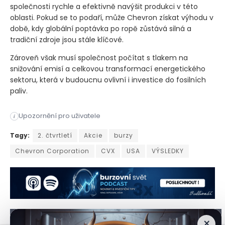
společnosti rychle a efektivně navýšit produkci v této
oblasti. Pokud se to podaří, může Chevron získat výhodu v
době, kdy globální poptávka po ropě zůstává silná a
tradiční zdroje jsou stále klíčové.
Zároveň však musí společnost počítat s tlakem na
snižování emisí a celkovou transformací energetického
sektoru, která v budoucnu ovlivní i investice do fosilních
paliv.
Upozornění pro uživatele
i
Akcie společnosti Chevron v pátek ráno mírně posílily poté, 
Tagy:
2. čtvrtletí
Akcie
burzy
Chevron Corporation
CVX
USA
VÝSLEDKY
×