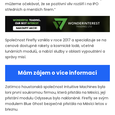
můžeme očekávat, že se pozitivní vliv rozšíří i na IPO
středních a menších firem.“
Společnost Firefly vznikla v roce 2017 a specializuje se na
cenově dostupné rakety a kosmické lodě, včetně
lunárních modulů, a nabízí služby v oblasti vypouštění a
správy misí.
Mám zájem o více informací
Zatímco houstonská společnost Intuitive Machines byla
loni první soukromou firmou, která přistála na Měsíci, její
přistání modulu Odysseus bylo nakloněné. Firefly se svým
modulem Blue Ghost bezpečně přistála na Měsíci letos v
březnu.