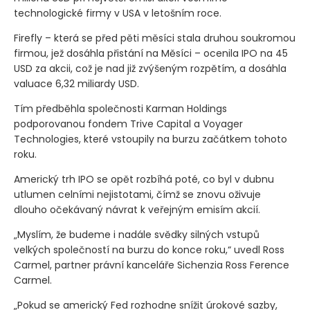
technologické firmy v USA v letošním roce.
Firefly – která se před pěti měsíci stala druhou soukromou
firmou, jež dosáhla přistání na Měsíci – ocenila IPO na 45
USD za akcii, což je nad již zvýšeným rozpětím, a dosáhla
valuace 6,32 miliardy USD.
Tím předběhla společnosti Karman Holdings
podporovanou fondem Trive Capital a Voyager
Technologies, které vstoupily na burzu začátkem tohoto
roku.
Americký trh IPO se opět rozbíhá poté, co byl v dubnu
utlumen celními nejistotami, čímž se znovu oživuje
dlouho očekávaný návrat k veřejným emisím akcií.
„Myslím, že budeme i nadále svědky silných vstupů
velkých společností na burzu do konce roku,“ uvedl Ross
Carmel, partner právní kanceláře Sichenzia Ross Ference
Carmel.
„Pokud se americký Fed rozhodne snížit úrokové sazby,