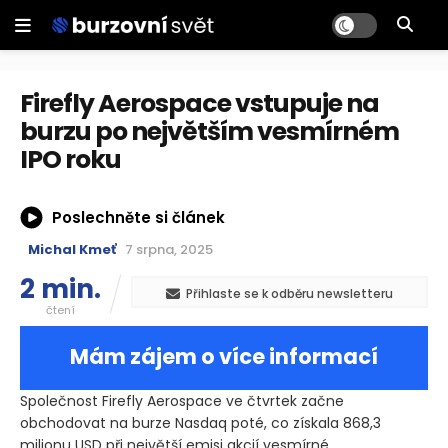
Firefly Aerospace vstupuje na
burzu po největším vesmírném
IPO roku
Poslechněte si článek
Michal Kmeť
7 srpna, 2025
2 min.
Přihlaste se k odběru newsletteru
čtení
Mám zájem o více informací
Společnost Firefly Aerospace ve čtvrtek začne
obchodovat na burze Nasdaq poté, co získala 868,3
milionu USD při největší emisi akcií vesmírné