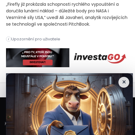
„Firefly již prokázala schopnosti rychlého vypouštění a
doručila lunární náklad – důležité body pro NASA i
Vesmírné síly USA,“ uvedl Ali Javaheri, analytik rozvíjejících
se technologií ve společnosti PitchBook.
Společnost Firefly Aerospace ve čtvrtek začne obchodovat na b
Upozornění pro uživatele
i
Společnost Firefly Aerospace ve čtvrtek začne obchodovat na b
×
Veškeré informace a materiály zveřejněné na internetových stránkách
Burzovního Světa vycházejí z veřejně dostupných a důvěryhodných zdrojů. Při
jejich zpracování je postupováno s odbornou péčí a cílem poskytovat čtenářům
objektivní, aktuální a srozumitelné informace. Obsah internetových stránek