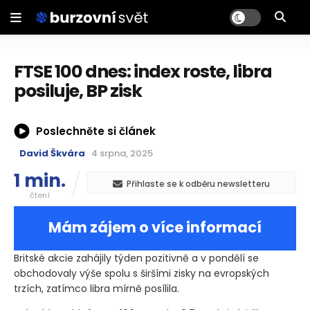
FTSE 100 dnes: index roste, libra
posiluje, BP zisk
Poslechněte si článek
David Škvára
4 srpna, 2025
1 min.
Přihlaste se k odběru newsletteru
čtení
Mám zájem o více informací
Britské akcie zahájily týden pozitivně a v pondělí se
obchodovaly výše spolu s širšími zisky na evropských
trzích, zatímco libra mírně posílila.