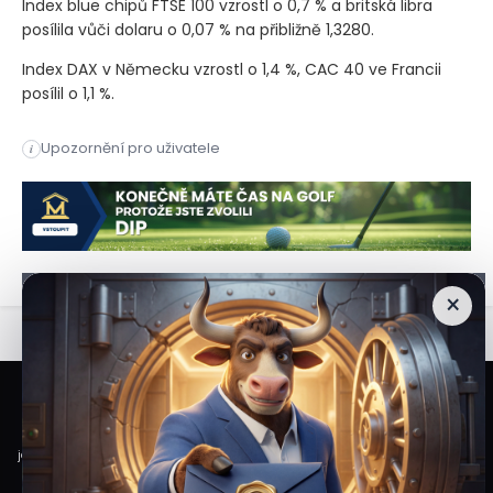
Index blue chipů FTSE 100 vzrostl o 0,7 % a britská libra
posílila vůči dolaru o 0,07 % na přibližně 1,3280.
Index DAX v Německu vzrostl o 1,4 %, CAC 40 ve Francii
posílil o 1,1 %.
Britské akcie zahájily týden pozitivně a v pondělí se obchodoval
Upozornění pro uživatele
i
Britské akcie zahájily týden pozitivně a v pondělí se obchodoval
×
Veškeré informace a materiály zveřejněné na internetových stránkách
Burzovního Světa vycházejí z veřejně dostupných a důvěryhodných zdrojů. Při
jejich zpracování je postupováno s odbornou péčí a cílem poskytovat čtenářům
objektivní, aktuální a srozumitelné informace. Obsah internetových stránek