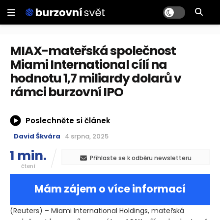
MIAX-mateřská společnost
Miami International cílí na
hodnotu 1,7 miliardy dolarů v
rámci burzovní IPO
Poslechněte si článek
David Škvára
4 srpna, 2025
1 min.
Přihlaste se k odběru newsletteru
čtení
Mám zájem o více informací
(Reuters)
– Miami International Holdings, mateřská