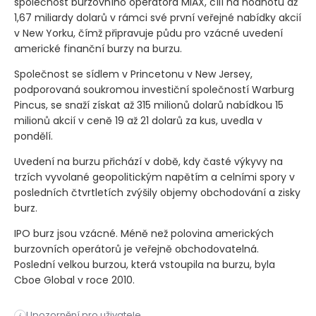
společnost burzovního operátora MIAX, cílí na hodnotu až
1,67 miliardy dolarů v rámci své první veřejné nabídky akcií
v New Yorku, čímž připravuje půdu pro vzácné uvedení
americké finanční burzy na burzu.
Společnost se sídlem v Princetonu v New Jersey,
podporovaná soukromou investiční společností Warburg
Pincus, se snaží získat až 315 milionů dolarů nabídkou 15
milionů akcií v ceně 19 až 21 dolarů za kus, uvedla v
pondělí.
Uvedení na burzu přichází v době, kdy časté výkyvy na
trzích vyvolané geopolitickým napětím a celními spory v
posledních čtvrtletích zvýšily objemy obchodování a zisky
burz.
IPO burz jsou vzácné. Méně než polovina amerických
burzovních operátorů je veřejně obchodovatelná.
Poslední velkou burzou, která vstoupila na burzu, byla
Cboe Global v roce 2010.
– Miami International Holdings, mateřská společnost burzovní
Upozornění pro uživatele
i