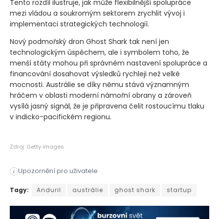
Tento rozdíl ilustruje, jak může flexibilnější spolupráce
mezi vládou a soukromým sektorem zrychlit vývoj i
implementaci strategických technologií.
Nový podmořský dron Ghost Shark tak není jen
technologickým úspěchem, ale i symbolem toho, že
menší státy mohou při správném nastavení spolupráce a
financování dosahovat výsledků rychleji než velké
mocnosti. Austrálie se díky němu stává významným
hráčem v oblasti moderní námořní obrany a zároveň
vysílá jasný signál, že je připravena čelit rostoucímu tlaku
v indicko-pacifickém regionu.
Zdroj: Getty images
Upozornění pro uživatele
i
Austrálie ve spolupráci se společností Anduril dokázala to, 
Tagy:
Anduril
austrálie
ghost shark
startup