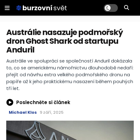
Austrálie nasazuje podmořský
dron Ghost Shark od startupu
Anduril
Austrálie ve spolupráci se společností Anduril dokázala
to, co se americkému námořnictvu dlouhodobě nedaří:
přejít od návrhu extra velkého podmořského dronu na
papíře až k jeho praktickému nasazení během pouhých
tří let.
Poslechněte si článek
Michael Klos
9 září, 2025