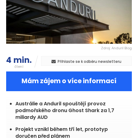
Zdroj: Anduril Blog
4 min.
Přihlaste se k odběru newsletteru
čtení
Mám zájem o více informací
Austrálie a Anduril spouštějí provoz
podmořského dronu Ghost Shark za 1,7
miliardy AUD
Projekt vznikl během tří let, prototyp
doručen před plánem