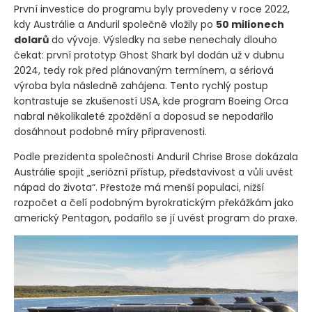
První investice do programu byly provedeny v roce 2022,
kdy Austrálie a Anduril společně vložily po
50 milionech
dolarů
do vývoje. Výsledky na sebe nenechaly dlouho
čekat: první prototyp Ghost Shark byl dodán už v dubnu
2024, tedy rok před plánovaným termínem, a sériová
výroba byla následně zahájena. Tento rychlý postup
kontrastuje se zkušeností USA, kde program Boeing Orca
nabral několikaleté zpoždění a doposud se nepodařilo
dosáhnout podobné míry připravenosti.
Podle prezidenta společnosti Anduril Chrise Brose dokázala
Austrálie spojit „seriózní přístup, představivost a vůli uvést
nápad do života“. Přestože má menší populaci, nižší
rozpočet a čelí podobným byrokratickým překážkám jako
americký Pentagon, podařilo se jí uvést program do praxe.