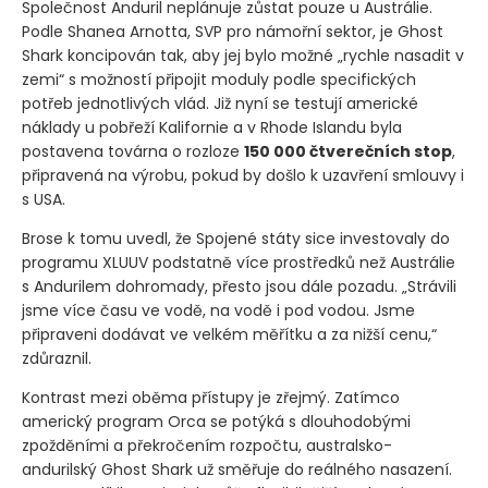
Společnost Anduril neplánuje zůstat pouze u Austrálie.
Podle Shanea Arnotta, SVP pro námořní sektor, je Ghost
Shark koncipován tak, aby jej bylo možné „rychle nasadit v
zemi“ s možností připojit moduly podle specifických
potřeb jednotlivých vlád. Již nyní se testují americké
náklady u pobřeží Kalifornie a v Rhode Islandu byla
postavena továrna o rozloze
150 000 čtverečních stop
,
připravená na výrobu, pokud by došlo k uzavření smlouvy i
s USA.
Brose k tomu uvedl, že Spojené státy sice investovaly do
programu XLUUV podstatně více prostředků než Austrálie
s Andurilem dohromady, přesto jsou dále pozadu. „Strávili
jsme více času ve vodě, na vodě i pod vodou. Jsme
připraveni dodávat ve velkém měřítku a za nižší cenu,“
zdůraznil.
Kontrast mezi oběma přístupy je zřejmý. Zatímco
americký program Orca se potýká s dlouhodobými
zpožděními a překročením rozpočtu, australsko-
andurilský Ghost Shark už směřuje do reálného nasazení.