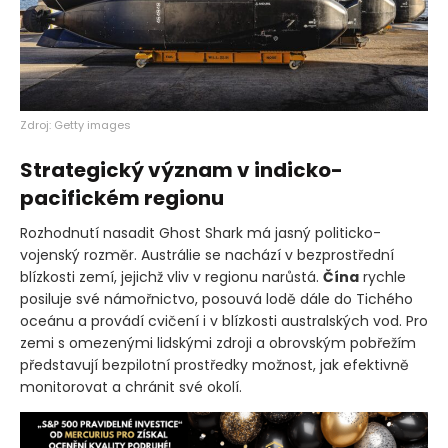
Zdroj: Getty images
Strategický význam v indicko-
pacifickém regionu
Rozhodnutí nasadit Ghost Shark má jasný politicko-
vojenský rozměr. Austrálie se nachází v bezprostřední
blízkosti zemí, jejichž vliv v regionu narůstá.
Čína
rychle
posiluje své námořnictvo, posouvá lodě dále do Tichého
oceánu a provádí cvičení i v blízkosti australských vod. Pro
zemi s omezenými lidskými zdroji a obrovským pobřežím
představují bezpilotní prostředky možnost, jak efektivně
monitorovat a chránit své okolí.