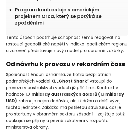
Program kontrastuje s americkým
projektem Orca, který se potýká se
zpožděními
Tento úspěch podtrhuje schopnost země reagovat na
rostoucí geopolitické napětí v indicko-pacifickém regionu
a zároveň představuje nový model pro obranné zakázky.
Od návrhu k provozu v rekordním čase
Společnost Anduril oznámila, že flotila bezpilotních
podmořských vozidel XL „
Ghost Shark
“ vstoupí do
provozu v australských vodách již příští rok. Kontrakt v
hodnotě
1,7 miliardy australských dolarů
(1,1 miliardy
USD)
zahrnuje nejen dodávku, ale i údržbu a další vývoj
těchto jednotek. Zakázka má pětiletou strukturu, což je
pro startupy v obranném sektoru zásadní – zajišťuje totiž
opakující se příjmy a pevné zakotvení v rozpočtu
ministerstva obrany.