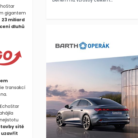
během níž vzrostly celkem...
choStar
ím gigantem
ě
23 miliard
cení dluhů
ěhem
rie transakcí
cna.
 EchoStar
ahájila
nejistotu
tavby sítě
l
uzavřít