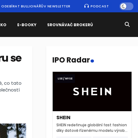
ODEBÍRAT BULLIONÁŘŮV NEWSLETTER
PODCAST
SKO
E-BOOKY
SROVNÁVAČ BROKERŮ
.
ru se
IPO Radar
LSE / NYSE
é, co tato
olečností
SHEIN
SHEIN redefinuje globální fast fashion
díky datově řízenému modelu výroby
a extrémně rychlému