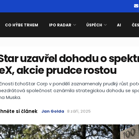
CO HÝBE TRHEM
IPO RADAR
ÚSPĚCH
AI
ČE
tar uzavřel dohodu o spekt
eX, akcie prudce rostou
čnosti EchoStar Corp v pondělí zaznamenaly prudký růst pot
a bezdrátová společnost oznámila strategickou dohodu se sp
na Muska.
hněte si článek
Jan Golda
8 září, 2025