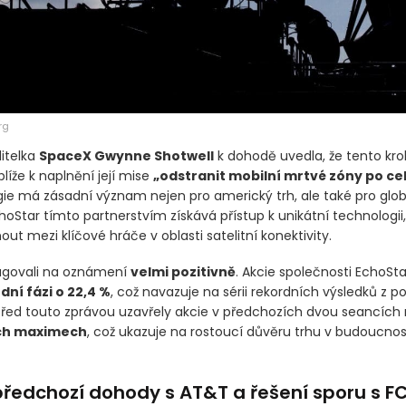
rg
ditelka
SpaceX Gwynne Shotwell
k dohodě uvedla, že tento kr
líže k naplnění její mise
„odstranit mobilní mrtvé zóny po ce
gie má zásadní význam nejen pro americký trh, ale také pro glob
choStar tímto partnerstvím získává přístup k unikátní technologii, 
t mezi klíčové hráče v oblasti satelitní konektivity.
eagovali na oznámení
velmi pozitivně
. Akcie společnosti EchoSt
ní fázi o 22,4 %
, což navazuje na sérii rekordních výsledků z p
před touto zprávou uzavřely akcie v předchozích dvou seancích
ých maximech
, což ukazuje na rostoucí důvěru trhu v budoucnos
ředchozí dohody s AT&T a řešení sporu s F