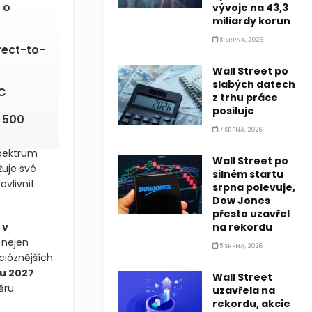
 o
vývoje na 43,3
miliardy korun
8 SRPNA, 2026
rect-to-
Wall Street po
slabých datech
CC
z trhu práce
posiluje
P 500
7 SRPNA, 2026
spektrum
Wall Street po
žuje své
silném startu
vlivnit
srpna polevuje,
Dow Jones
přesto uzavřel
 v
na rekordu
 nejen
5 SRPNA, 2026
cióznějších
du 2027
Wall Street
ěru
uzavřela na
rekordu, akcie