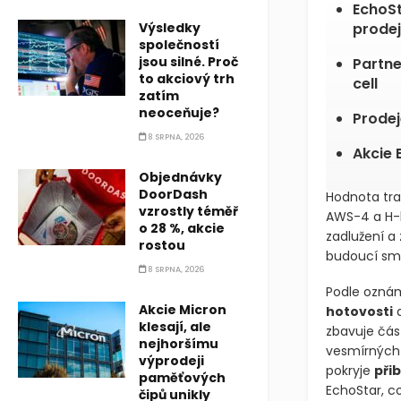
EchoSt
Výsledky
prodej
společností
jsou silné. Proč
Partne
to akciový trh
cell
zatím
neoceňuje?
Prodej
8 SRPNA, 2026
Akcie 
Objednávky
DoorDash
Hodnota tra
vzrostly téměř
AWS-4 a H-bl
o 28 %, akcie
zadlužení a
rostou
budoucí smě
8 SRPNA, 2026
Podle oznám
Akcie Micron
hotovosti
klesají, ale
zbavuje čás
nejhoršímu
vesmírných 
výprodeji
pokryje
při
paměťových
EchoStar, c
čipů unikly