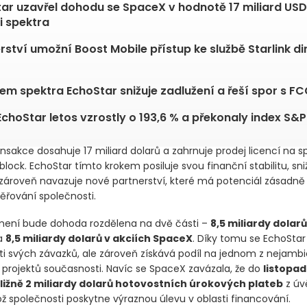
ar uzavřel dohodu se SpaceX v hodnotě 17 miliard USD
i spektra
rství umožní Boost Mobile přístup ke službě Starlink di
em spektra EchoStar snižuje zadlužení a řeší spor s F
EchoStar letos vzrostly o 193,6 % a překonaly index S&
nsakce dosahuje 17 miliard dolarů a zahrnuje prodej licencí na 
ock. EchoStar tímto krokem posiluje svou finanční stabilitu, sni
 zároveň navazuje nové partnerství, které má potenciál zásadně o
řování společnosti.
ení bude dohoda rozdělena na dvě části –
8,5 miliardy dolarů
a
8,5 miliardy dolarů v akciích SpaceX
. Díky tomu se EchoStar
ti svých závazků, ale zároveň získává podíl na jednom z nejambi
projektů současnosti. Navíc se SpaceX zavázala, že do
listopa
bližně 2 miliardy dolarů hotovostních úrokových plateb
z úv
ož společnosti poskytne výraznou úlevu v oblasti financování.