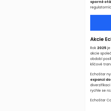
sporné ot
regulatorní
Akcie E
Rok
2025
je
akcie spole
období posí
klíčové tran
EchoStar n
expanzi do
diverzifikac
rychle se r
EchoStar C