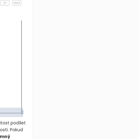
itost podílet
osti. Pokud
amný