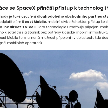
ce se SpaceX přináší přístup k technologii 
hody je také uzavření
dlouhodobého obchodního partnerstv
edplatitelům
Boost Mobile
, mobilní divize EchoStar, přístup ke 
rlink direct-to-cell
. Tato technologie umožňuje připojení mob
o k satelitní síti Starlink bez potřeby klasické mobilní infrastrukt
oost Mobile to znamená možnost připojení i v oblastech, kde do
gnál mobilních operátorů.