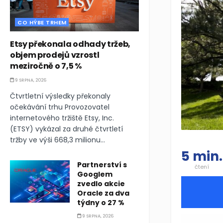
CO HÝBE TRHEM
Etsy překonala odhady tržeb,
objem prodejů vzrostl
meziročně o 7,5 %
9 SRPNA, 2026
Čtvrtletní výsledky překonaly
očekávání trhu Provozovatel
internetového tržiště Etsy, Inc.
(ETSY) vykázal za druhé čtvrtletí
tržby ve výši 668,3 milionu...
5 min.
Partnerství s
čtení
Googlem
zvedlo akcie
Oracle za dva
týdny o 27 %
9 SRPNA, 2026