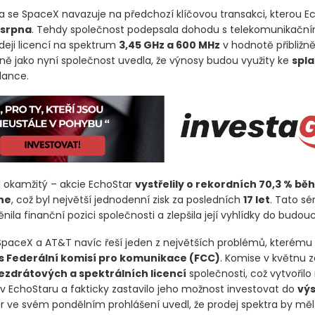
 se SpaceX navazuje na předchozí klíčovou transakci, kterou E
 srpna
. Tehdy společnost podepsala dohodu s telekomunikačn
deji licencí na spektrum
3,45 GHz a 600 MHz
v hodnotě přibližn
ejně jako nyní společnost uvedla, že výnosy budou využity ke
spla
ilance.
l okamžitý – akcie EchoStar
vystřelily o rekordních 70,3 % b
ne
, což byl největší jednodenní zisk za posledních
17 let
. Tato sé
ila finanční pozici společnosti a zlepšila její vyhlídky do budou
paceX a AT&T navíc řeší jeden z největších problémů, kterému
 s Federální komisí pro komunikace
(FCC)
. Komise v květnu z
zdrátových a spektrálních licencí
společnosti, což vytvořilo 
v EchoStaru a fakticky zastavilo jeho možnost investovat do
výs
ar ve svém pondělním prohlášení uvedl, že prodej spektra by mě