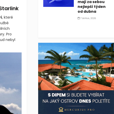
mají za sebou
nejlepší týden
Starlink
od dubna
í
, které
7 SRPNA, 2026
službě
ilních
ury. Pro
sud nebyl