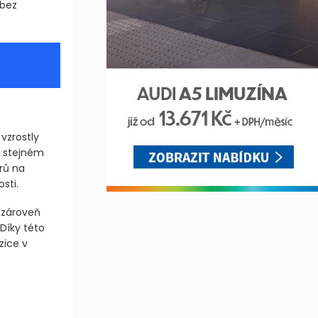
 bez
vzrostly
e stejném
orů na
sti.
a zároveň
 Díky této
zice v