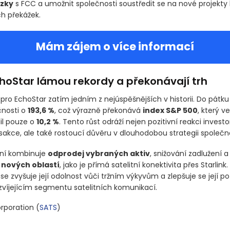
ázky
s FCC a umožnit společnosti soustředit se na nové projekty
ch překážek.
Mám zájem o více informací
choStar lámou rekordy a překonávají trh
 pro EchoStar zatím jedním z nejúspěšnějších v historii. Do pátku 
čnosti o
193,6 %
, což výrazně překonává
index S&P 500
, který v
lil pouze o
10,2 %
. Tento růst odráží nejen pozitivní reakci invest
sakce, ale také rostoucí důvěru v dlouhodobou strategii společno
yní kombinuje
odprodej vybraných aktiv
, snižování zadlužení 
 nových oblastí
, jako je přímá satelitní konektivita přes Starlink.
i se zvyšuje její odolnost vůči tržním výkyvům a zlepšuje se její po
ozvíjejícím segmentu satelitních komunikací.
orporation
(
SATS
)