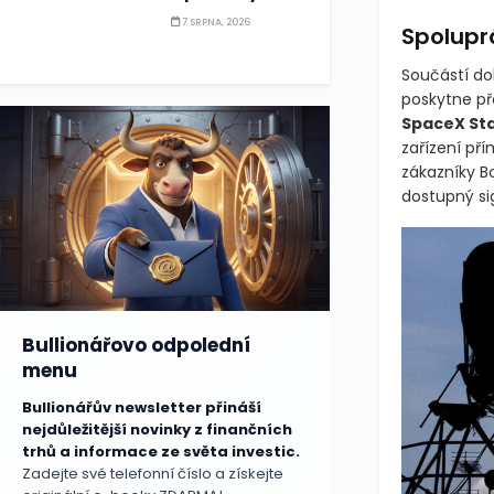
7 SRPNA, 2026
Spoluprá
Součástí do
poskytne př
SpaceX Sta
zařízení přím
zákazníky B
dostupný si
Bullionářovo odpolední
menu
Bullionářův newsletter přináší
nejdůležitější novinky z finančních
trhů a informace ze světa investic.
Zadejte své telefonní číslo a získejte