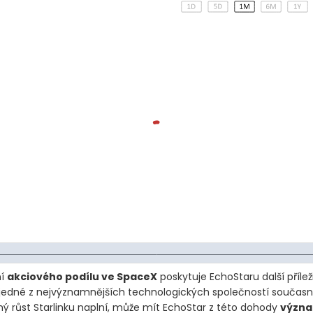
ní
akciového podílu ve SpaceX
poskytuje EchoStaru další přílež
 jedné z nejvýznamnějších technologických společností současn
ý růst Starlinku naplní, může mít EchoStar z této dohody
význ