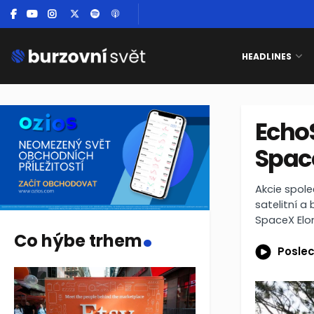
HEADLINES
EchoS
Spac
Akcie spole
satelitní 
.
SpaceX Elo
Co hýbe trhem
Poslec