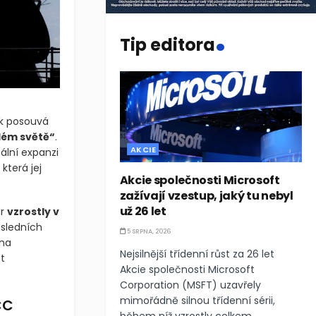
.
Tip editora
ok posouvá
lém světě“
.
AKCIE
ální expanzi
která jej
Akcie společnosti Microsoft
zažívají vzestup, jaký tu nebyl
už 26 let
ar
vzrostly v
osledních
5 SRPNA, 2026
 na
Nejsilnější třídenní růst za 26 let
t
Akcie společnosti Microsoft
Corporation (MSFT) uzavřely
mimořádně silnou třídenní sérii,
CC