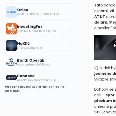
Tato dohoda
Ozios
oznámil
26.
›
APME FX TRADING EUROPE LTD
AT&T
o pro
dolarů
. St
InvestingFox
a posílení b
›
CAPITAL MARKETS, o.c.p., a.s.
NaKlíč
›
Energodomy s.r.o.
Barth Operák
›
Autocentrum BARTH a.s.
Výsledek by
jediného d
Benecko
›
výrazně změn
AnTePo Developement, s.r.o.
Při obchodování CFD ztrácí peníze 74–
Dohody se S
89 % účtů.
čelil –
spor
přezkum be
ohledně prá
5G
. EchoSt