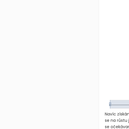
Navíc získá
se na růstu
se očekávan