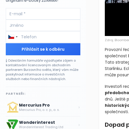
originální e-booky ZDARMA!
Zdroj: Bloombe
Přihlásit se k odběru
Provozní ře
společnost b
Odesláním formuláře vyjadřujete zájem o
Tato strate
kontaktování licencovaným obchodním
Starlinku. E
partnerem Burzovního světa, který vám může
může posunou
poskytnout informace o investičních
službách nebo finančních nástrojích.
Investoři r
předobchod
PARTNEŘI:
dnů. Ještě 
Mercurius Pro
historick
›
Mercurius Pro, o. c. p., a. s.
společnosti.
Wonderinterest
Dopad p
›
Wonderinterest Trading Ltd