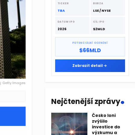
dodavatelskému řetězci.
TICKER
BURZA
TBA
LSE / NYSE
DATUM IPO
CÍL IPO
2026
$2MLD
POTENCIÁLNÍ OCENĚNÍ
$66MLD
Zobrazit detail
j: Getty Images
.
Nejčtenější zprávy
Česko loni
zvýšilo
investice do
výzkumu a