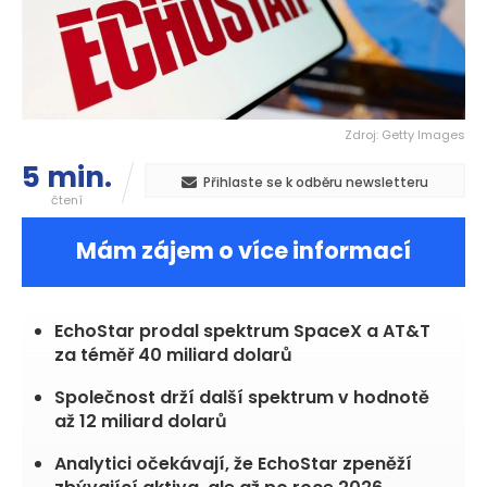
Zdroj: Getty Images
5 min.
Přihlaste se k odběru newsletteru
čtení
Mám zájem o více informací
EchoStar prodal spektrum SpaceX a AT&T
za téměř 40 miliard dolarů
Společnost drží další spektrum v hodnotě
až 12 miliard dolarů
Analytici očekávají, že EchoStar zpeněží