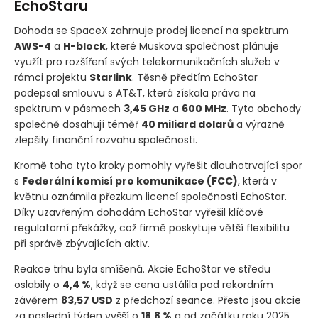
EchoStaru
Dohoda se SpaceX zahrnuje prodej licencí na spektrum
AWS-4
a
H-block
, které Muskova společnost plánuje
využít pro rozšíření svých telekomunikačních služeb v
rámci projektu
Starlink
. Těsně předtím EchoStar
podepsal smlouvu s AT&T, která získala práva na
spektrum v pásmech
3,45 GHz
a
600 MHz
. Tyto obchody
společně dosahují téměř
40 miliard dolarů
a výrazně
zlepšily finanční rozvahu společnosti.
Kromě toho tyto kroky pomohly vyřešit dlouhotrvající spor
s
Federální komisí pro komunikace
(FCC)
, která v
květnu oznámila přezkum licencí společnosti EchoStar.
Díky uzavřeným dohodám EchoStar vyřešil klíčové
regulatorní překážky, což firmě poskytuje větší flexibilitu
při správě zbývajících aktiv.
Reakce trhu byla smíšená. Akcie EchoStar ve středu
oslabily o
4,4 %
, když se cena ustálila pod rekordním
závěrem
83,57 USD
z předchozí seance. Přesto jsou akcie
za poslední týden vyšší o
18,8 %
a od začátku roku 2025