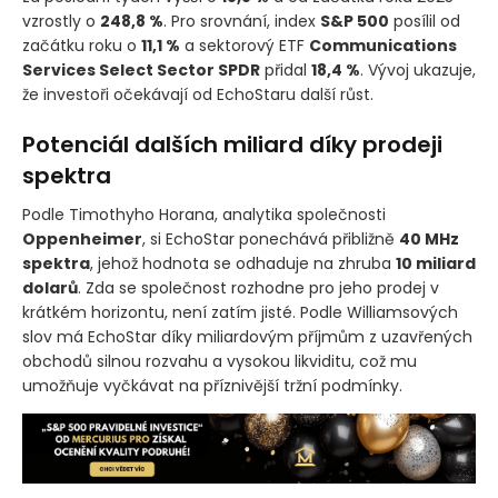
vzrostly o
248,8 %
. Pro srovnání, index
S&P 500
posílil od
začátku roku o
11,1 %
a sektorový ETF
Communications
Services Select Sector SPDR
přidal
18,4 %
. Vývoj ukazuje,
že investoři očekávají od EchoStaru další růst.
Potenciál dalších miliard díky prodeji
spektra
Podle Timothyho Horana, analytika společnosti
Oppenheimer
, si EchoStar ponechává přibližně
40 MHz
spektra
, jehož hodnota se odhaduje na zhruba
10 miliard
dolarů
. Zda se společnost rozhodne pro jeho prodej v
krátkém horizontu, není zatím jisté. Podle Williamsových
slov má EchoStar díky miliardovým příjmům z uzavřených
obchodů silnou rozvahu a vysokou likviditu, což mu
umožňuje vyčkávat na příznivější tržní podmínky.