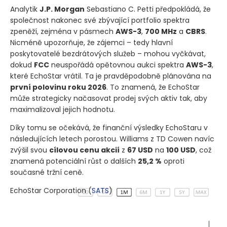
Analytik
J.P. Morgan
Sebastiano C. Petti předpokládá, že
společnost nakonec své zbývající portfolio spektra
zpeněží, zejména v pásmech
AWS-3
,
700 MHz
a
CBRS
.
Nicméně upozorňuje, že zájemci – tedy hlavní
poskytovatelé bezdrátových služeb – mohou vyčkávat,
dokud
FCC
neuspořádá opětovnou aukci spektra
AWS-3
,
které EchoStar vrátil. Ta je pravděpodobně plánována na
první polovinu roku 2026
. To znamená, že EchoStar
může strategicky načasovat prodej svých aktiv tak, aby
maximalizoval jejich hodnotu.
Díky tomu se očekává, že finanční výsledky EchoStaru v
následujících letech porostou. Williams z TD Cowen navíc
zvýšil svou
cílovou cenu akcií
z
67 USD
na
100 USD
, což
znamená potenciální růst o dalších
25,2 %
oproti
současné tržní ceně.
EchoStar Corporation
(
SATS
)