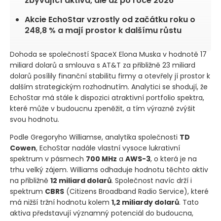
zbývající aktiva, ale až po roce 2026
Akcie EchoStar vzrostly od začátku roku o
248,8 % a mají prostor k dalšímu růstu
Dohoda se společností SpaceX Elona Muska v hodnotě 17
miliard dolarů a smlouva s AT&T za přibližně 23 miliard
dolarů posílily finanční stabilitu firmy a otevřely jí prostor k
dalším strategickým rozhodnutím. Analytici se shodují, že
EchoStar má stále k dispozici atraktivní portfolio spektra,
které může v budoucnu zpeněžit, a tím výrazně zvýšit
svou hodnotu.
Podle Gregoryho Williamse, analytika společnosti
TD
Cowen
, EchoStar nadále vlastní vysoce lukrativní
spektrum v pásmech
700 MHz
a
AWS-3
, o která je na
trhu velký zájem. Williams odhaduje hodnotu těchto aktiv
na přibližně
12 miliard dolarů
. Společnost navíc drží i
spektrum
CBRS
(Citizens Broadband Radio Service)
, které
má nižší tržní hodnotu kolem
1,2 miliardy dolarů
. Tato
aktiva představují významný potenciál do budoucna,