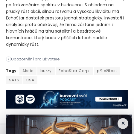
po frekvenčním spektru v budoucnu. S ohledem na
prudký růst akcií, silnou rozvahu a vysokou likviditu má
EchoStar dostatek prostoru jednat strategicky. Investoři i
analytici proto očekávají, že firma zůstane jedním z
hlavních hráčů na trhu satelitní a bezdrátové
komunikace, který bude v příštích letech nadále
dynamicky růst.
Upozornění pro uživatele
i
Společnost EchoStar Corp, která působí v oblasti satelitních
Tagy:
Akcie
burzy
EchoStar Corp.
příležitost
SATS
USA
×