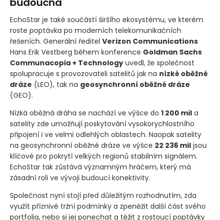
budoucna
EchoStar je také součástí širšího ekosystému, ve kterém
roste poptávka po moderních telekomunikačních
řešeních. Generální ředitel
Verizon Communications
Hans Erik Vestberg během konference
Goldman Sachs
Communacopia + Technology
uvedl, že společnost
spolupracuje s provozovateli satelitů jak na
nízké oběžné
dráze
(LEO)
, tak na
geosynchronní oběžné dráze
(GEO)
.
Nízká oběžná dráha se nachází ve výšce do
1 200 mil
a
satelity zde umožňují poskytování vysokorychlostního
připojení i ve velmi odlehlých oblastech. Naopak satelity
na geosynchronní oběžné dráze ve výšce
22 236 mil
jsou
klíčové pro pokrytí velkých regionů stabilním signálem.
EchoStar tak zůstává významným hráčem, který má
zásadní roli ve vývoji budoucí konektivity.
Společnost nyní stojí před důležitým rozhodnutím, zda
využít příznivé tržní podmínky a zpeněžit další část svého
portfolia, nebo si jej ponechat a těžit z rostoucí poptávky