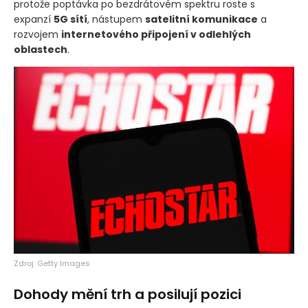
protože poptávka po bezdrátovém spektru roste s
expanzí
5G sítí
, nástupem
satelitní komunikace
a
rozvojem
internetového připojení v odlehlých
oblastech
.
Zdroj: Getty Images
Dohody mění trh a posilují pozici