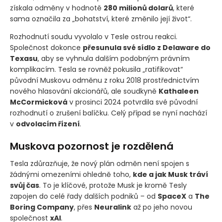
získala odměny v hodnotě
280 milionů dolarů
, které
sama označila za „bohatství, které změnilo její život“.
Rozhodnutí soudu vyvolalo v Tesle ostrou reakci.
Společnost dokonce
přesunula své sídlo z Delaware do
Texasu
, aby se vyhnula dalším podobným právním
komplikacím. Tesla se rovněž pokusila „ratifikovat“
původní Muskovu odměnu z roku 2018 prostřednictvím
nového hlasování akcionářů, ale soudkyně
Kathaleen
McCormicková
v prosinci 2024 potvrdila své původní
rozhodnutí o zrušení balíčku. Celý případ se nyní nachází
v
odvolacím řízení
.
Muskova pozornost je rozdělená
Tesla zdůrazňuje, že nový plán odměn není spojen s
žádnými omezeními ohledně toho,
kde a jak Musk tráví
svůj čas
. To je klíčové, protože Musk je kromě Tesly
zapojen do celé řady dalších podniků – od
SpaceX
a
The
Boring Company
, přes
Neuralink
až po jeho novou
společnost
xAI
.