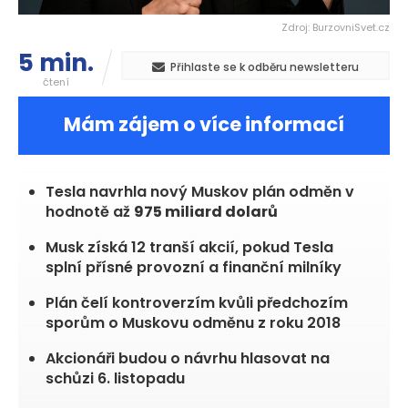
Zdroj: BurzovniSvet.cz
5 min.
Přihlaste se k odběru newsletteru
čtení
Mám zájem o více informací
Tesla navrhla nový Muskov plán odměn v
hodnotě až
975 miliard dolarů
Musk získá 12 tranší akcií, pokud Tesla
splní přísné provozní a finanční milníky
Plán čelí kontroverzím kvůli předchozím
sporům o Muskovu odměnu z roku 2018
Akcionáři budou o návrhu hlasovat na
schůzi 6. listopadu