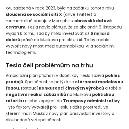
xAI, založená v roce 2023, byla na začátku tohoto roku
sloučena se sociální sítí X
(dříve Twitter)
a
momentálně buduje v Memphisu
obrovské datové
centrum
. Tesla navíc plánuje, že se akcionáři 6. listopadu
vyjádří k tomu, zda by měla investovat až
5 miliard
dolarů
právě do Muskova projektu xAI. To by mohlo
vytvořit nový most mezi automobilkou, AI a sociálními
technologiemi.
Tesla čelí problémům na trhu
Ambiciózní plán přichází v době, kdy Tesla zažívá
pokles
prodejů
. Společnost se potýká se
stárnoucí modelovou
řadou
, rostoucí
konkurencí čínských výrobců
a také s
negativní reakcí zákazníků
na Muskovu
politickou
rétoriku
a jeho zapojení do
Trumpovy administrativy
.
Tyto faktory vytvářejí pro Teslu složité prostředí, ve
kterém musí Muskův nový plán přesvědčit investory o
dlouhodobé vizi společnosti.