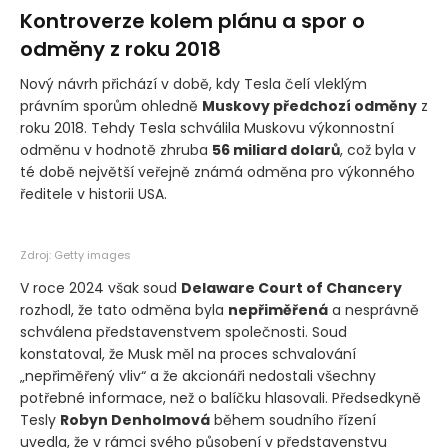
Kontroverze kolem plánu a spor o
odměny z roku 2018
Nový návrh přichází v době, kdy Tesla čelí vleklým
právním sporům ohledně
Muskovy předchozí odměny
z
roku 2018. Tehdy Tesla schválila Muskovu výkonnostní
odměnu v hodnotě zhruba
56 miliard dolarů
, což byla v
té době největší veřejně známá odměna pro výkonného
ředitele v historii USA.
Zdroj: Getty images
V roce 2024 však soud
Delaware Court of Chancery
rozhodl, že tato odměna byla
nepřiměřená
a nesprávně
schválena představenstvem společnosti. Soud
konstatoval, že Musk měl na proces schvalování
„nepřiměřený vliv“ a že akcionáři nedostali všechny
potřebné informace, než o balíčku hlasovali. Předsedkyně
Tesly
Robyn Denholmová
během soudního řízení
uvedla, že v rámci svého působení v představenstvu