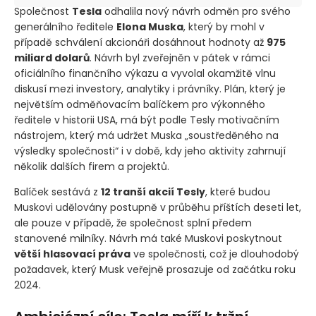
Společnost
Tesla
odhalila nový návrh odměn pro svého
generálního ředitele
Elona Muska
, který by mohl v
případě schválení akcionáři dosáhnout hodnoty až
975
miliard dolarů
. Návrh byl zveřejněn v pátek v rámci
oficiálního finančního výkazu a vyvolal okamžitě vlnu
diskusí mezi investory, analytiky i právníky. Plán, který je
největším odměňovacím balíčkem pro výkonného
ředitele v historii USA, má být podle Tesly motivačním
nástrojem, který má udržet Muska „soustředěného na
výsledky společnosti“ i v době, kdy jeho aktivity zahrnují
několik dalších firem a projektů.
Balíček sestává z
12 tranší akcií Tesly
, které budou
Muskovi udělovány postupně v průběhu příštích deseti let,
ale pouze v případě, že společnost splní předem
stanovené milníky. Návrh má také Muskovi poskytnout
větší hlasovací práva
ve společnosti, což je dlouhodobý
požadavek, který Musk veřejně prosazuje od začátku roku
2024.