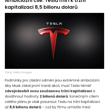
Ambiciózní cíle: Tesla míří k tržní
kapitalizaci 8,5 bilionu dolarů
Zdroj: Getty Images
Podmínky pro získání odměn jsou extrémně ambiciózní.
Aby Musk získal první tranši akcií, musí Tesla téměř
zdvojnásobit svou současnou tržní kapitalizaci
a
dosáhnout hodnoty
2 bilionů dolarů
. Konečným cílem
celého plánu je však posunout Teslu na tržní kapitalizaci
až
8,5 bilionu dolarů
– což by firmu umístilo mezi