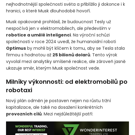
nejhodnotnější společnosti světa a přiblížilo ji dokonce i k
hranici, o které Musk dlouhodobě hovoří.
Musk opakovaně prohlásil, že budoucnost Tesly už
nespočívá jen v elektromobilech, ale především v
robotice a umělé inteligenci
. Na výroční schůzi
společnosti v roce 2024 uvedl, že humanoidní roboti
Optimus
by mohli být klíčem k tomu, aby se Tesla stala
firmou s hodnotou až
25 bilionů dolarů
. Tento výrok
vyvolal mezi analytiky smíšené reakce, ale zároveň jasně
ukazuje směr, kterým Musk společnost vede.
Milníky výkonnosti: od elektromobilů po
robotaxi
Nový plán odměn je postaven nejen na růstu tržní
kapitalizace, ale také na dosažení konkrétních
provozních cílů
. Mezi nejdůležitější patří: