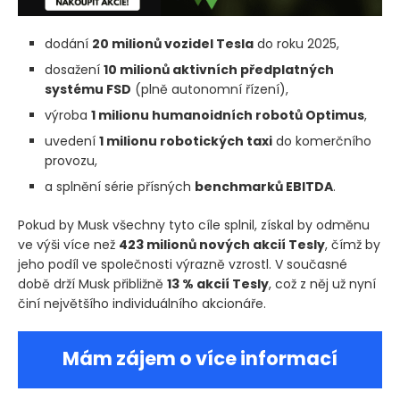
dodání
20 milionů vozidel Tesla
do roku 2025,
dosažení
10 milionů aktivních předplatných
systému FSD
(plně autonomní řízení)
,
výroba
1 milionu humanoidních robotů Optimus
,
uvedení
1 milionu robotických taxi
do komerčního
provozu,
a splnění série přísných
benchmarků EBITDA
.
Pokud by Musk všechny tyto cíle splnil, získal by odměnu
ve výši více než
423 milionů nových akcií Tesly
, čímž by
jeho podíl ve společnosti výrazně vzrostl. V současné
době drží Musk přibližně
13 % akcií Tesly
, což z něj už nyní
činí největšího individuálního akcionáře.
Mám zájem o více informací