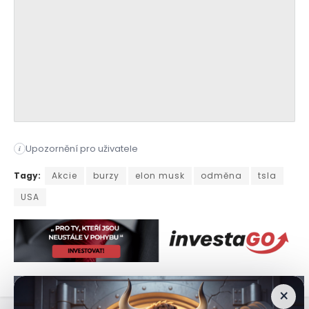
Upozornění pro uživatele
i
Nový plán přináší vyšší hlasovací práva, ambiciózní cíle a k
Tagy:
Akcie
burzy
elon musk
odměna
tsla
USA
×