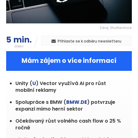
Zdroj: Shutterstock
5 min.
Přihlaste se k odběru newsletteru
čtení
Mám zájem o více informací
Unity (
U
) Vector využívá AI pro růst
mobilní reklamy
Spolupráce s BMW (
BMW.DE
) potvrzuje
expanzi mimo herní sektor
Očekávaný růst volného cash flow o 25 %
ročně