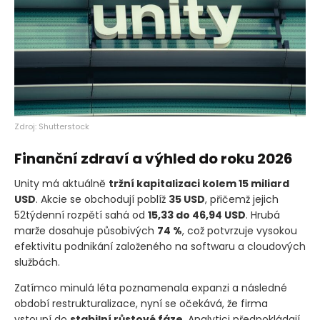
Zdroj: Shutterstock
Finanční zdraví a výhled do roku 2026
Unity má aktuálně
tržní kapitalizaci kolem 15 miliard
USD
. Akcie se obchodují poblíž
35 USD
, přičemž jejich
52týdenní rozpětí sahá od
15,33 do 46,94 USD
. Hrubá
marže dosahuje působivých
74 %
, což potvrzuje vysokou
efektivitu podnikání založeného na softwaru a cloudových
službách.
Zatímco minulá léta poznamenala expanzi a následné
období restrukturalizace, nyní se očekává, že firma
vstoupí do
stabilní růstové fáze
. Analytici předpokládají,