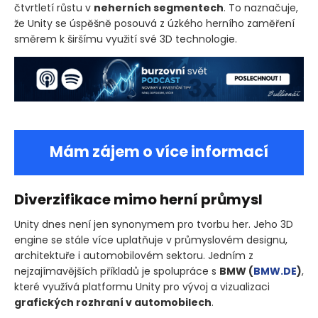
čtvrtletí růstu v
neherních segmentech
. To naznačuje,
že Unity se úspěšně posouvá z úzkého herního zaměření
směrem k širšímu využití své 3D technologie.
Mám zájem o více informací
Diverzifikace mimo herní průmysl
Unity dnes není jen synonymem pro tvorbu her. Jeho 3D
engine se stále více uplatňuje v průmyslovém designu,
architektuře i automobilovém sektoru. Jedním z
nejzajímavějších příkladů je spolupráce s
BMW
(
BMW.DE
)
,
které využívá platformu Unity pro vývoj a vizualizaci
grafických rozhraní v automobilech
.