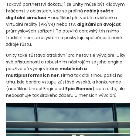
Taková partnerství dokazují, že Unity může být klíčovým
hráčem i v oblastech, kde se prolíná
reálný svět s
digitální simulací
– například při tvorbě rozšířené a
virtuální reality
(AR/VR)
nebo tzv.
digitálních dvojčat
průmyslových zařízení. To otevírá obrovský trh mimo
tradiční herní ekosystém a poskytuje společnosti nové
zdroje růstu.
Unity také zůstává atraktivní pro nezávislé vývojáře. Díky
své přístupnosti a robustním nástrojům se jeho engine
používá při vývoji většiny
mobilních a
multiplatformních her
. Firma tak drží silnou pozici na
trhu, kde bariéra vstupu zůstává vysoká, a konkurence
(například Unreal Engine od
Epic Games
)
sice roste, ale
nedosahuje tak širokého záběru u menších vývojářů.