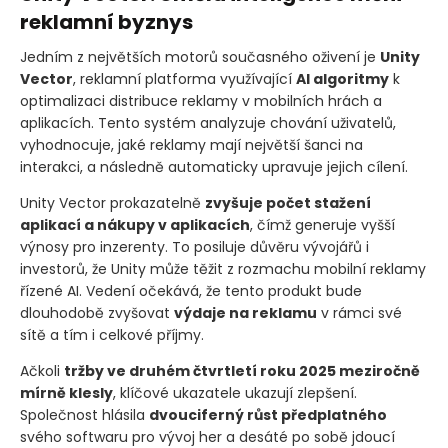
reklamní byznys
Jedním z největších motorů současného oživení je
Unity
Vector
, reklamní platforma využívající
AI algoritmy
k
optimalizaci distribuce reklamy v mobilních hrách a
aplikacích. Tento systém analyzuje chování uživatelů,
vyhodnocuje, jaké reklamy mají největší šanci na
interakci, a následně automaticky upravuje jejich cílení.
Unity Vector prokazatelně
zvyšuje počet stažení
aplikací a nákupy v aplikacích
, čímž generuje vyšší
výnosy pro inzerenty. To posiluje důvěru vývojářů i
investorů, že Unity může těžit z rozmachu mobilní reklamy
řízené AI. Vedení očekává, že tento produkt bude
dlouhodobě zvyšovat
výdaje na reklamu
v rámci své
sítě a tím i celkové příjmy.
Ačkoli
tržby ve druhém čtvrtletí roku 2025 meziročně
mírně klesly
, klíčové ukazatele ukazují zlepšení.
Společnost hlásila
dvouciferný růst předplatného
svého softwaru pro vývoj her a desáté po sobě jdoucí