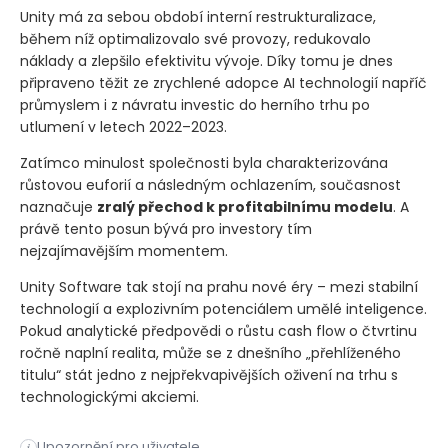
Unity má za sebou období interní restrukturalizace,
během níž optimalizovalo své provozy, redukovalo
náklady a zlepšilo efektivitu vývoje. Díky tomu je dnes
připraveno těžit ze zrychlené adopce AI technologií napříč
průmyslem i z návratu investic do herního trhu po
utlumení v letech 2022–2023.
Zatímco minulost společnosti byla charakterizována
růstovou euforií a následným ochlazením, současnost
naznačuje
zralý přechod k profitabilnímu modelu
. A
právě tento posun bývá pro investory tím
nejzajímavějším momentem.
Unity Software tak stojí na prahu nové éry – mezi stabilní
technologií a explozivním potenciálem umělé inteligence.
Pokud analytické předpovědi o růstu cash flow o čtvrtinu
ročně naplní realita, může se z dnešního „přehlíženého
titulu“ stát jedno z nejpřekvapivějších oživení na trhu s
technologickými akciemi.
Upozornění pro uživatele
i