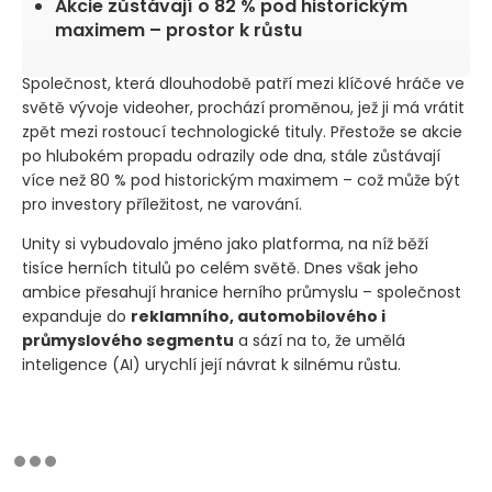
Akcie zůstávají o 82 % pod historickým
maximem – prostor k růstu
Společnost, která dlouhodobě patří mezi klíčové hráče ve
světě vývoje videoher, prochází proměnou, jež ji má vrátit
zpět mezi rostoucí technologické tituly. Přestože se akcie
po hlubokém propadu odrazily ode dna, stále zůstávají
více než 80 % pod historickým maximem – což může být
pro investory příležitost, ne varování.
Unity si vybudovalo jméno jako platforma, na níž běží
tisíce herních titulů po celém světě. Dnes však jeho
ambice přesahují hranice herního průmyslu – společnost
expanduje do
reklamního, automobilového i
průmyslového segmentu
a sází na to, že umělá
inteligence
(AI)
urychlí její návrat k silnému růstu.