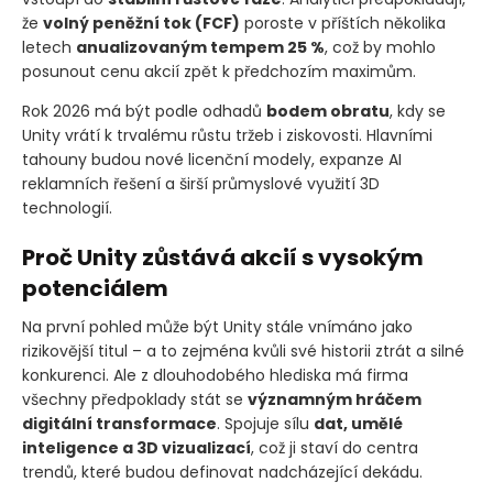
že
volný peněžní tok
(FCF)
poroste v příštích několika
letech
anualizovaným tempem 25 %
, což by mohlo
posunout cenu akcií zpět k předchozím maximům.
Rok 2026 má být podle odhadů
bodem obratu
, kdy se
Unity vrátí k trvalému růstu tržeb i ziskovosti. Hlavními
tahouny budou nové licenční modely, expanze AI
reklamních řešení a širší průmyslové využití 3D
technologií.
Proč Unity zůstává akcií s vysokým
potenciálem
Na první pohled může být Unity stále vnímáno jako
rizikovější titul – a to zejména kvůli své historii ztrát a silné
konkurenci. Ale z dlouhodobého hlediska má firma
všechny předpoklady stát se
významným hráčem
digitální transformace
. Spojuje sílu
dat, umělé
inteligence a 3D vizualizací
, což ji staví do centra
trendů, které budou definovat nadcházející dekádu.