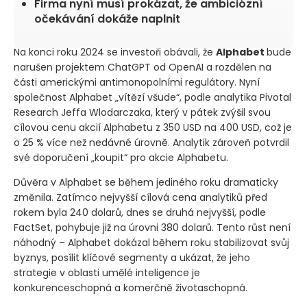
Firma nyní musí prokázat, že ambiciózní
očekávání dokáže naplnit
Na konci roku 2024 se investoři obávali, že
Alphabet
bude
narušen projektem ChatGPT od OpenAI a rozdělen na
části americkými antimonopolními regulátory. Nyní
společnost Alphabet „vítězí všude“, podle analytika Pivotal
Research Jeffa Wlodarczaka, který v pátek zvýšil svou
cílovou cenu akcií Alphabetu z 350 USD na 400 USD, což je
o 25 % více než nedávné úrovně. Analytik zároveň potvrdil
své doporučení „koupit“ pro akcie Alphabetu.
Důvěra v Alphabet se během jediného roku dramaticky
změnila. Zatímco nejvyšší cílová cena analytiků před
rokem byla 240 dolarů, dnes se druhá nejvyšší, podle
FactSet, pohybuje již na úrovni 380 dolarů. Tento růst není
náhodný – Alphabet dokázal během roku stabilizovat svůj
byznys, posílit klíčové segmenty a ukázat, že jeho
strategie v oblasti umělé inteligence je
konkurenceschopná a komerčně životaschopná.