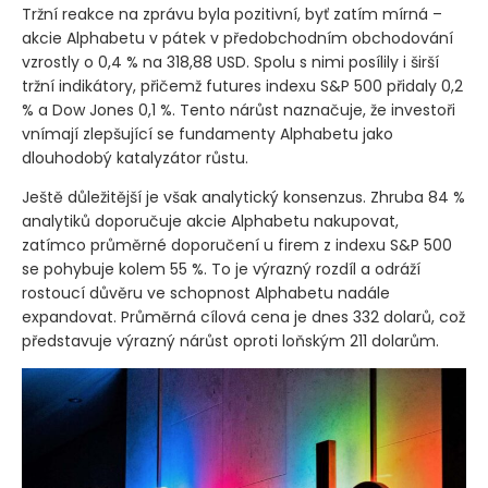
Tržní reakce na zprávu byla pozitivní, byť zatím mírná –
akcie Alphabetu v pátek v předobchodním obchodování
vzrostly o 0,4 % na 318,88 USD. Spolu s nimi posílily i širší
tržní indikátory, přičemž futures indexu S&P 500 přidaly 0,2
% a Dow Jones 0,1 %. Tento nárůst naznačuje, že investoři
vnímají zlepšující se fundamenty Alphabetu jako
dlouhodobý katalyzátor růstu.
Ještě důležitější je však analytický konsenzus. Zhruba 84 %
analytiků doporučuje akcie Alphabetu nakupovat,
zatímco průměrné doporučení u firem z indexu S&P 500
se pohybuje kolem 55 %. To je výrazný rozdíl a odráží
rostoucí důvěru ve schopnost Alphabetu nadále
expandovat. Průměrná cílová cena je dnes 332 dolarů, což
představuje výrazný nárůst oproti loňským 211 dolarům.