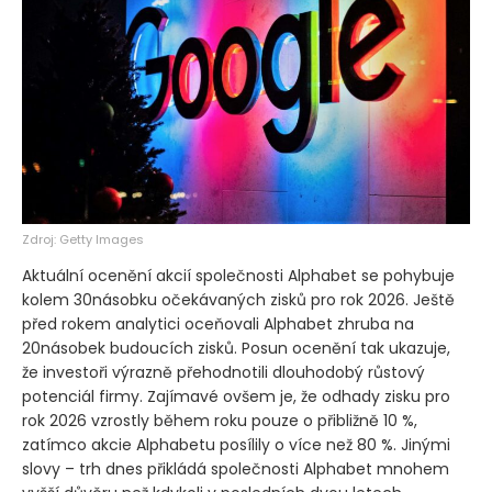
Zdroj: Getty Images
Aktuální ocenění akcií společnosti Alphabet se pohybuje
kolem 30násobku očekávaných zisků pro rok 2026. Ještě
před rokem analytici oceňovali Alphabet zhruba na
20násobek budoucích zisků. Posun ocenění tak ukazuje,
že investoři výrazně přehodnotili dlouhodobý růstový
potenciál firmy. Zajímavé ovšem je, že odhady zisku pro
rok 2026 vzrostly během roku pouze o přibližně 10 %,
zatímco akcie Alphabetu posílily o více než 80 %. Jinými
slovy – trh dnes přikládá společnosti Alphabet mnohem