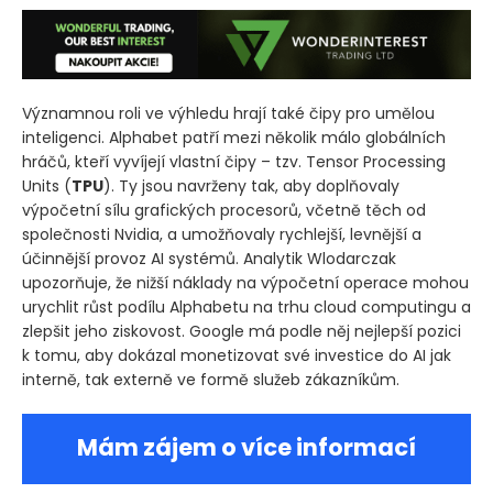
Významnou roli ve výhledu hrají také čipy pro umělou
inteligenci. Alphabet patří mezi několik málo globálních
hráčů, kteří vyvíjejí vlastní čipy – tzv. Tensor Processing
Units
(
TPU
)
. Ty jsou navrženy tak, aby doplňovaly
výpočetní sílu grafických procesorů, včetně těch od
společnosti Nvidia, a umožňovaly rychlejší, levnější a
účinnější provoz AI systémů. Analytik Wlodarczak
upozorňuje, že nižší náklady na výpočetní operace mohou
urychlit růst podílu Alphabetu na trhu cloud computingu a
zlepšit jeho ziskovost. Google má podle něj nejlepší pozici
k tomu, aby dokázal monetizovat své investice do AI jak
interně, tak externě ve formě služeb zákazníkům.
Mám zájem o více informací