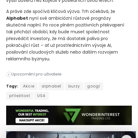
vyšší důvěru než kdykoli v posledních dvou letech.
A právě zde spočívá klíčová výzva. Trh očekává, že
Alphabet
nyní své ambiciózní růstové prognózy
skutečně naplní. Po roce plném pozitivních překvapení
tak přichází období, kdy bude muset společnost
přesvědčit investory, že má dostatek paliva pro
pokračující růst – ať už prostřednictvím vývoje AI,
posilování cloudových služeb nebo dalším rozvojem
reklamního byznysu.
Upozornění pro uživatele
i
Jaký rozdíl může udělat jeden rok pro mateřskou společnost G
Tagy:
Akcie
alphabet
burzy
googl
příležitost
USA