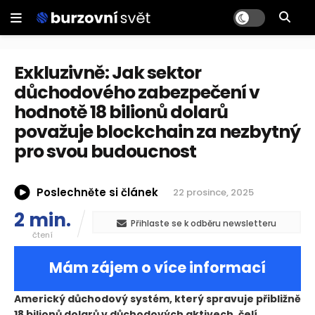
Exkluzivně: Jak sektor
důchodového zabezpečení v
hodnotě 18 bilionů dolarů
považuje blockchain za nezbytný
pro svou budoucnost
Poslechněte si článek
22 prosince, 2025
2 min.
Přihlaste se k odběru newsletteru
čtení
Mám zájem o více informací
Americký důchodový systém, který spravuje přibližně
18 bilionů dolarů v důchodových aktivech, čelí