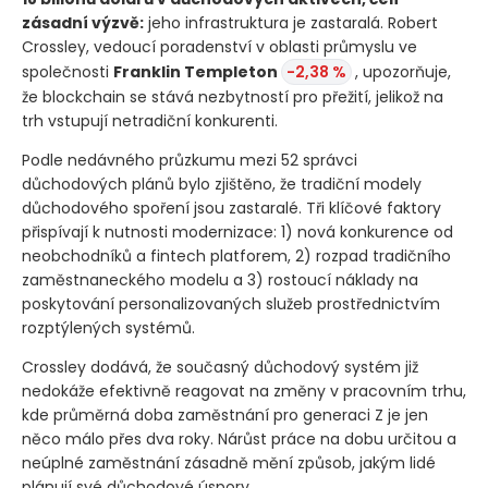
zásadní výzvě:
jeho infrastruktura je zastaralá. Robert
Crossley, vedoucí poradenství v oblasti průmyslu ve
společnosti
Franklin Templeton
-2,38 %
, upozorňuje,
že blockchain se stává nezbytností pro přežití, jelikož na
trh vstupují netradiční konkurenti.
Podle nedávného průzkumu mezi 52 správci
důchodových plánů bylo zjištěno, že tradiční modely
důchodového spoření jsou zastaralé. Tři klíčové faktory
přispívají k nutnosti modernizace: 1) nová konkurence od
neobchodníků a fintech platforem, 2) rozpad tradičního
zaměstnaneckého modelu a 3) rostoucí náklady na
poskytování personalizovaných služeb prostřednictvím
rozptýlených systémů.
Crossley dodává, že současný důchodový systém již
nedokáže efektivně reagovat na změny v pracovním trhu,
kde průměrná doba zaměstnání pro generaci Z je jen
něco málo přes dva roky. Nárůst práce na dobu určitou a
neúplné zaměstnání zásadně mění způsob, jakým lidé
plánují své důchodové úspory.