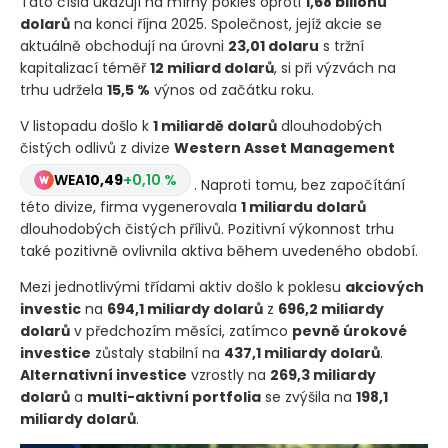
Tato čísla ukazují na mírný pokles oproti
1,68 bilionu
dolarů
na konci října 2025. Společnost, jejíž akcie se
aktuálně obchodují na úrovni
23,01 dolaru
s tržní
kapitalizací téměř
12 miliard dolarů
, si při výzvách na
trhu udržela
15,5 %
výnos od začátku roku.
V listopadu došlo k
1 miliardě dolarů
dlouhodobých
čistých odlivů z divize
Western Asset Management
WEA
10,49
+0,10 %
. Naproti tomu, bez započítání
této divize, firma vygenerovala
1 miliardu dolarů
dlouhodobých čistých přílivů. Pozitivní výkonnost trhu
také pozitivně ovlivnila aktiva během uvedeného období.
Mezi jednotlivými třídami aktiv došlo k poklesu
akciových
investic
na
694,1 miliardy dolarů
z
696,2 miliardy
dolarů
v předchozím měsíci, zatímco
pevně úrokové
investice
zůstaly stabilní na
437,1 miliardy dolarů
.
Alternativní investice
vzrostly na
269,3 miliardy
dolarů
a
multi-aktivní portfolia
se zvýšila na
198,1
miliardy dolarů
.