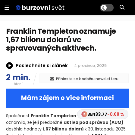
Franklin Templeton oznamuje
1,67 bilionu dolarů ve
spravovaných aktivech.
Poslechněte si článek
4 prosince, 2025
2 min.
Přihlaste se k odběru newsletteru
čtení
Mám zájem o více informací
BEN
33,77
-0,68 %
Společnost
Franklin Templeton
oznámila, že její předběžné
aktiva pod správou
(AUM)
dosáhla hodnoty
1,67 bilionu dolarů
k 30. listopadu 2025.