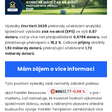
Výsledky
čtvrtletí 2025
překonaly očekávání analytiků.
Společnost vykázala
zisk na akcii
(EPS)
ve výši
0,67
dolaru
, což je více než předpokládané
0,5766 dolaru
, což
představuje překvapení o
16,2 %
. Celkové
příjmy
dosáhly
1,82 miliardy dolarů
, překračující očekávané
1,72
miliardy dolarů
.
Mám zájem o více informací
Tyto pozitivní výsledky však nemohly zabránit poklesu
BEN
33,77
-0,68 %
akcií Franklin Resources
v pre-
marketu, což naznačuje, že investoři hodnotí výkonnost
společnosti dobrou, avšak s některými obavami ohledně
budoucího vývoje. Franklin Templeton zaměstnává více