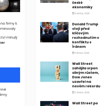
české
ekonomiky
6 SRPNA, 2026
 na firmy k
Donald Trump
stojí před
dominovaly
klíčovým
ctví minulý
rozhodnutím v
konfliktu s
zer
Íránem
5 SRPNA, 2026
Wall Street
zahájila srpen
silným růstem,
Dow Jones
uzavřel na
novém rekordu
amné
3 SRPNA, 2026
blémy
Wall Street po