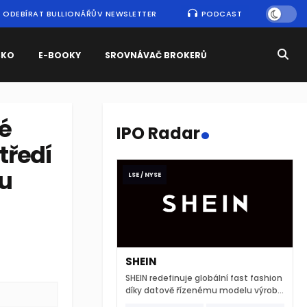
ODEBÍRAT BULLIONÁŘŮV NEWSLETTER
PODCAST
SKO
E-BOOKY
SROVNÁVAČ BROKERŮ
.
vé
IPO Radar
tředí
ku
LSE / NYSE
SHEIN
SHEIN redefinuje globální fast fashion
díky datově řízenému modelu výroby
a extrémně rychlému