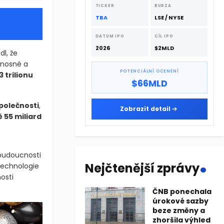
dodavatelskému řetězci.
TICKER
BURZA
TBA
LSE / NYSE
DATUM IPO
CÍL IPO
2026
$2MLD
dl, že
ínosné a
POTENCIÁLNÍ OCENĚNÍ
,3 trilionu
$66MLD
společnosti
,
Zobrazit detail
 55 miliard
.
 budoucnosti
Nejčtenější zprávy
technologie
osti
ČNB ponechala
úrokové sazby
beze změny a
zhoršila výhled