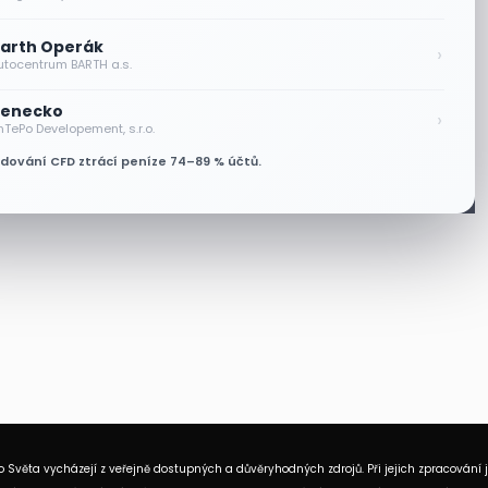
arth Operák
›
utocentrum BARTH a.s.
enecko
›
nTePo Developement, s.r.o.
odování CFD ztrácí peníze 74–89 % účtů.
 Světa vycházejí z veřejně dostupných a důvěryhodných zdrojů. Při jejich zpracování 