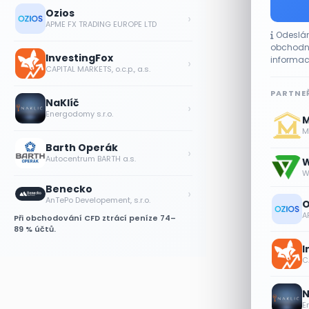
Ozios
›
APME FX TRADING EUROPE LTD
Odeslán
obchodní
InvestingFox
informac
›
CAPITAL MARKETS, o.c.p., a.s.
PARTNEŘ
NaKlíč
›
Energodomy s.r.o.
M
Me
Barth Operák
›
Autocentrum BARTH a.s.
W
W
Benecko
›
AnTePo Developement, s.r.o.
O
A
Při obchodování CFD ztrácí peníze 74–
89 % účtů.
I
CA
N
E