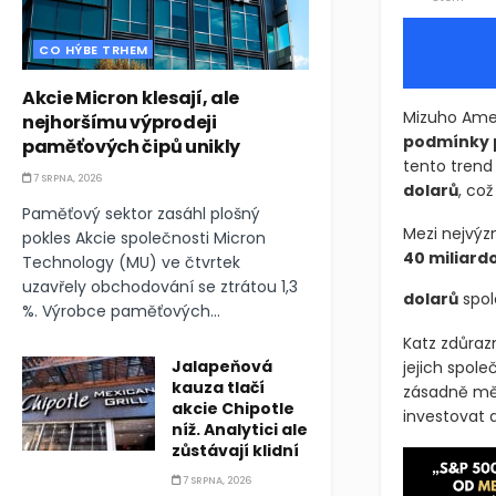
CO HÝBE TRHEM
Akcie Micron klesají, ale
Mizuho Ame
nejhoršímu výprodeji
podmínky p
paměťových čipů unikly
tento trend 
7 SRPNA, 2026
dolarů
, co
Paměťový sektor zasáhl plošný
Mezi nejvýz
pokles Akcie společnosti Micron
40 miliard
Technology (MU) ve čtvrtek
uzavřely obchodování se ztrátou 1,3
dolarů
spol
%. Výrobce paměťových...
Katz zdůraz
Jalapeňová
jejich spol
kauza tlačí
zásadně mění
akcie Chipotle
investovat 
níž. Analytici ale
zůstávají klidní
7 SRPNA, 2026