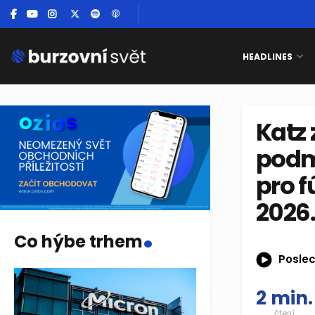
HEADLINES
Katz 
podmí
pro f
2026
.
Co hýbe trhem
Poslec
2 min.
čtení