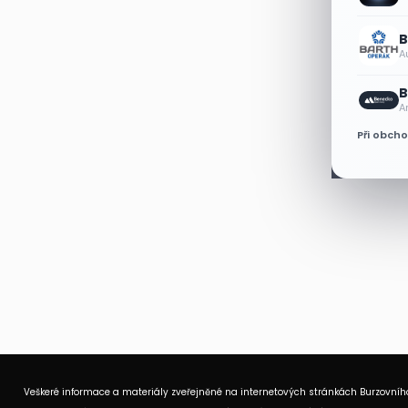
B
A
B
A
Při obch
Veškeré informace a materiály zveřejněné na internetových stránkách Burzovního