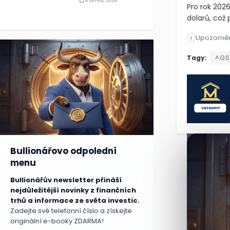
6 SRPNA, 2026
Pro rok 202
dolarů, což 
Upozorněn
Mizuho Ameri
i
Mizuho Ameri
Tagy:
^GS
Bullionářovo odpolední
menu
Bullionářův newsletter přináší
nejdůležitější novinky z finančních
trhů a informace ze světa investic.
Zadejte své telefonní číslo a získejte
originální e-booky ZDARMA!