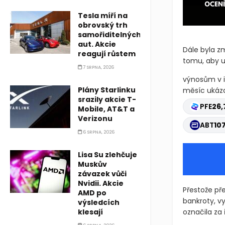
Tesla míří na
obrovský trh
samořiditelných
aut. Akcie
Dále byla zm
reagují růstem
tomu, aby u
7 SRPNA, 2026
výnosům v 
Plány Starlinku
měsíc ukázal
srazily akcie T-
PFE
26,
Mobile, AT&T a
Verizonu
ABT
107
6 SRPNA, 2026
Lisa Su zlehčuje
Muskův
závazek vůči
Nvidii. Akcie
Přestože př
AMD po
bankroty, vy
výsledcích
klesají
označila za