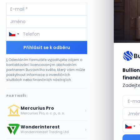
Přihlásit se k odběru
B
Odesláním formuláře vyjadřujete zájem o
kontaktování licencovaným obchodním
Bullion
partnerem Burzovního světa, který vám může
poskytnout informace o investičních
finančn
službách nebo finančních nástrojích.
Zadejte
PARTNEŘI:
Mercurius Pro
›
Mercurius Pro, o. c. p., a. s.
Wonderinterest
›
Wonderinterest Trading Ltd