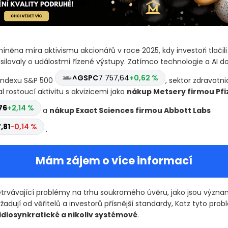
íněna míra aktivismu akcionářů v roce 2025, kdy investoři tlačili
silovaly o událostmi řízené výstupy. Zatímco technologie a AI 
^GSPC
7 757,64
+0,62 %
indexu S&P 500
, sektor zdravotni
 rostoucí aktivitu s akvizicemi jako
nákup Metsery firmou Pfi
76
+2,14 %
a
nákup Exact Sciences firmou Abbott Labs
,81
-0,14 %
.
Mám zájem o více informací
etrvávající problémy na trhu soukromého úvěru, jako jsou význ
žadují od věřitelů a investorů přísnější standardy, Katz tyto pro
idiosynkratické a nikoliv systémové
.