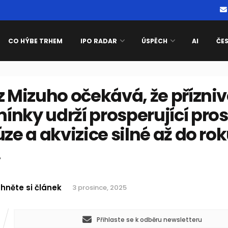
CO HÝBE TRHEM
IPO RADAR
ÚSPĚCH
AI
ČE
z Mizuho očekává, že přízni
nky udrží prosperující pros
úze a akvizice silné až do ro
.
hněte si článek
3 prosince, 2025
Přihlaste se k odběru newsletteru