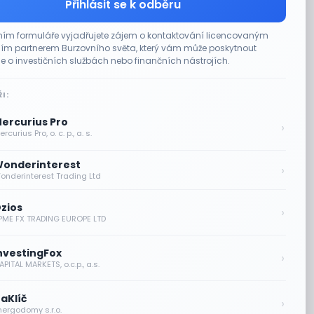
Přihlásit se k odběru
ím formuláře vyjadřujete zájem o kontaktování licencovaným
m partnerem Burzovního světa, který vám může poskytnout
e o investičních službách nebo finančních nástrojích.
I:
ercurius Pro
›
rcurius Pro, o. c. p., a. s.
onderinterest
›
onderinterest Trading Ltd
zios
›
PME FX TRADING EUROPE LTD
nvestingFox
›
PITAL MARKETS, o.c.p., a.s.
aKlíč
›
nergodomy s.r.o.