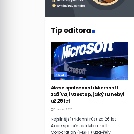
.
Tip editora
AKCIE
Akcie společnosti Microsoft
zažívají vzestup, jaký tu nebyl
už 26 let
5 SRPNA, 2026
Nejsilnější třídenní růst za 26 let
Akcie společnosti Microsoft
Corporation (MSFT) uzavřely