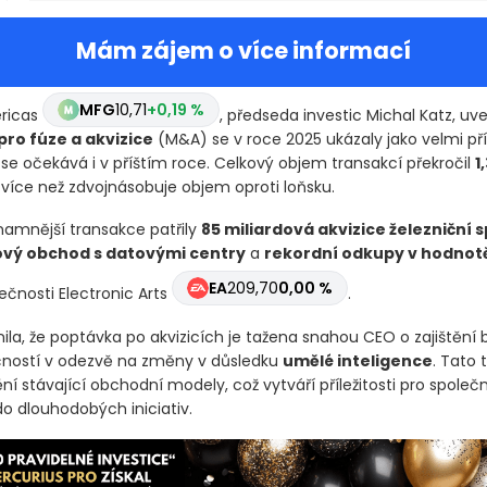
Mám zájem o více informací
MFG
10,71
+0,19 %
ricas
, předseda investic Michal Katz, uve
ro fúze a akvizice
(M&A)
se v roce 2025 ukázaly jako velmi př
se očekává i v příštím roce. Celkový objem transakcí překročil
1
ž více než zdvojnásobuje objem oproti loňsku.
namnější transakce patřily
85 miliardová akvizice železniční 
ový obchod s datovými centry
a
rekordní odkupy v hodnotě
EA
209,70
0,00 %
ečnosti Electronic Arts
.
nila, že poptávka po akvizicích je tažena snahou CEO o zajištění
ečností v odezvě na změny v důsledku
umělé inteligence
. Tato 
 stávající obchodní modely, což vytváří příležitosti pro společn
do dlouhodobých iniciativ.