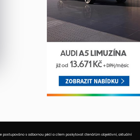
je postupováno s odbornou péčí a cílem poskytovat čtenářům objektivní, aktuální