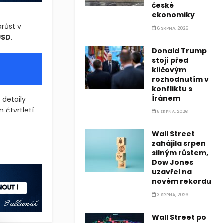
české
ekonomiky
růst v
6 SRPNA, 2026
USD
.
Donald Trump
stojí před
klíčovým
rozhodnutím v
konfliktu s
Íránem
 detaily
čtvrtletí.
5 SRPNA, 2026
rá snížila doporučení na Neutral z předchozího hodnocení Positiv
Wall Street
zahájila srpen
rá snížila doporučení na Neutral z předchozího hodnocení Positiv
silným růstem,
Dow Jones
uzavřel na
novém rekordu
3 SRPNA, 2026
Wall Street po