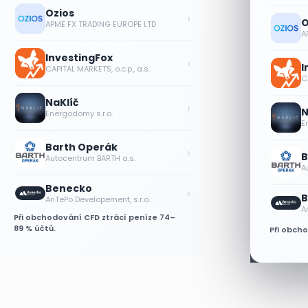
Ozios
›
O
APME FX TRADING EUROPE LTD
A
InvestingFox
›
I
CAPITAL MARKETS, o.c.p., a.s.
CA
NaKlíč
›
N
Energodomy s.r.o.
E
Barth Operák
›
B
Autocentrum BARTH a.s.
A
Benecko
›
B
AnTePo Developement, s.r.o.
A
Při obchodování CFD ztrácí peníze 74–
89 % účtů.
Při obch