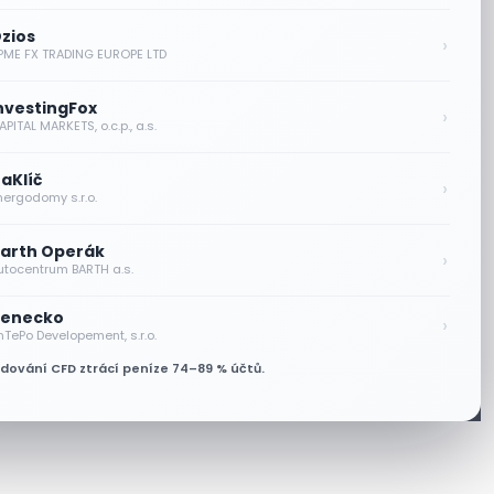
zios
›
PME FX TRADING EUROPE LTD
nvestingFox
›
PITAL MARKETS, o.c.p., a.s.
aKlíč
›
nergodomy s.r.o.
arth Operák
›
utocentrum BARTH a.s.
enecko
›
nTePo Developement, s.r.o.
odování CFD ztrácí peníze 74–89 % účtů.