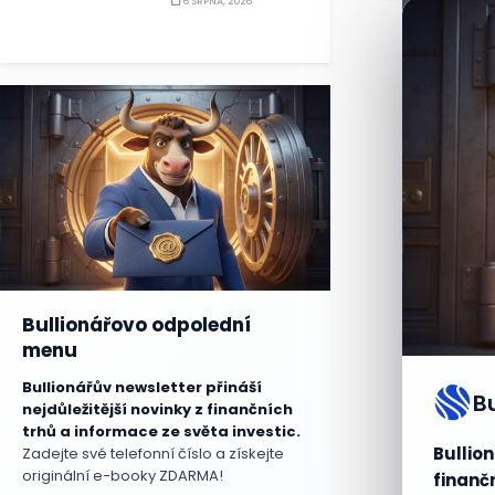
6 SRPNA, 2026
Bullionářovo odpolední
menu
Bullionářův newsletter přináší
B
nejdůležitější novinky z finančních
trhů a informace ze světa investic.
Bullion
Zadejte své telefonní číslo a získejte
originální e-booky ZDARMA!
finančn