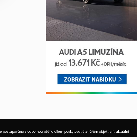
je postupováno s odbornou péčí a cílem poskytovat čtenářům objektivní, aktuální