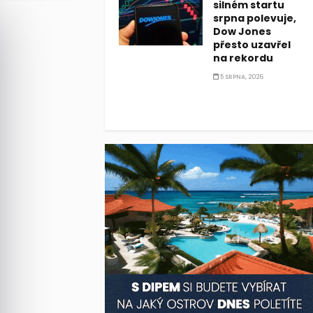
silném startu
srpna polevuje,
Dow Jones
přesto uzavřel
na rekordu
5 SRPNA, 2026