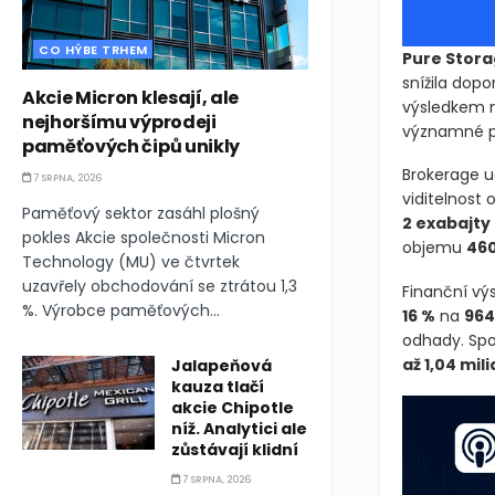
CO HÝBE TRHEM
Pure Stor
snížila dop
Akcie Micron klesají, ale
výsledkem n
nejhoršímu výprodeji
významné p
paměťových čipů unikly
Brokerage u
7 SRPNA, 2026
viditelnost 
Paměťový sektor zasáhl plošný
2 exabajty
pokles Akcie společnosti Micron
objemu
460
Technology (MU) ve čtvrtek
uzavřely obchodování se ztrátou 1,3
Finanční výs
%. Výrobce paměťových...
16 %
na
964
odhady. Spol
až 1,04 mil
Jalapeňová
kauza tlačí
akcie Chipotle
níž. Analytici ale
zůstávají klidní
7 SRPNA, 2026