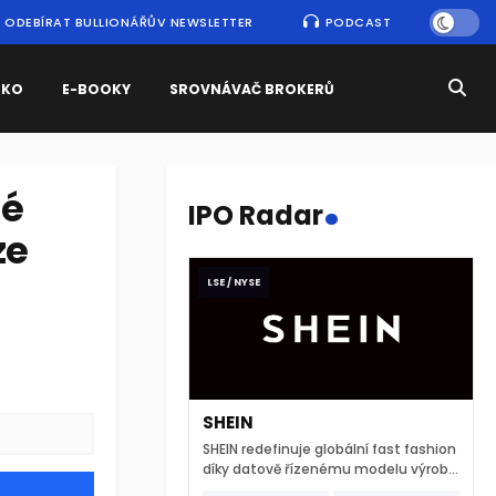
ODEBÍRAT BULLIONÁŘŮV NEWSLETTER
PODCAST
SKO
E-BOOKY
SROVNÁVAČ BROKERŮ
.
né
IPO Radar
ze
LSE / NYSE
SHEIN
SHEIN redefinuje globální fast fashion
díky datově řízenému modelu výroby
a extrémně rychlému