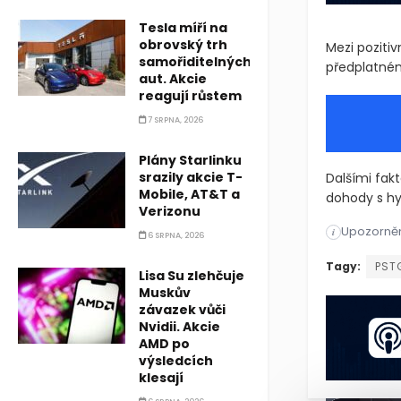
Tesla míří na
obrovský trh
Mezi pozitiv
samořiditelných
předplatném
aut. Akcie
reagují růstem
7 SRPNA, 2026
Plány Starlinku
srazily akcie T-
Dalšími fakt
Mobile, AT&T a
dohody s hy
Verizonu
Upozorněn
Pure Storage
i
6 SRPNA, 2026
Pure Storage
Tagy:
PST
Lisa Su zlehčuje
Muskův
závazek vůči
Nvidii. Akcie
AMD po
výsledcích
klesají