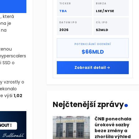
dodavatelskému řetězci.
TICKER
BURZA
TBA
LSE / NYSE
a
, která
na je
DATUM IPO
CÍL IPO
 na
2026
$2MLD
POTENCIÁLNÍ OCENĚNÍ
zenou
$66MLD
 hyperscalers
i SSD o
Zobrazit detail
y vzrostly o
řekonalo
.
ve výši
1,02
Nejčtenější zprávy
ČNB ponechala
úrokové sazby
beze změny a
zhoršila výhled