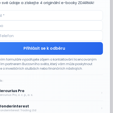
 své údaje a získejte 4 originální e-booky ZDARMA!
Přihlásit se k odběru
ím formuláře vyjadřujete zájem o kontaktování licencovaným
m partnerem Burzovního světa, který vám může poskytnout
e o investičních službách nebo finančních nástrojích.
I:
ercurius Pro
›
rcurius Pro, o. c. p., a. s.
onderinterest
›
onderinterest Trading Ltd