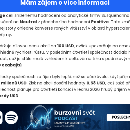
Mám zájem o více informací
age
čelí sníženému hodnocení od analytické firmy Susquehann
oručení na
Neutral
z předchozího hodnocení
Positive
. Tato změ
ejistoty ohledně konverze raných vítězství v oblasti hyperscaler
říjmy.
držuje cílovou cenu akcií na
100 USD
, avšak upozorňuje na ome
ohledně rychlosti růstu. V posledním čtvrtletí společnost dodala
dat, což je stále malé vzhledem k celkovému trhu s podnikovým
 exabajtů
.
ledky společnosti za říjen byly lepší, než se očekávalo, když příjm
 milionů USD
. Zisk na akcii dosáhl hodnoty
0,58 USD
, což také p
ečnost plánuje pro čtvrtletí končící v lednu 2026 hrubý příjem 
iardy USD
.