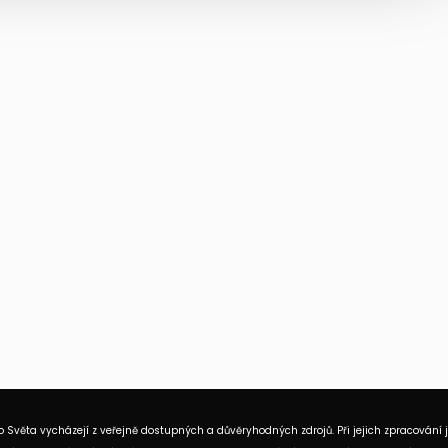
 Světa vycházejí z veřejně dostupných a důvěryhodných zdrojů. Při jejich zpracování 