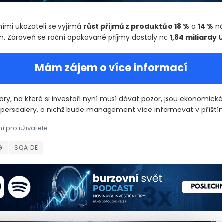
ními ukazateli se vyjímá
růst přijmů z produktů o 18 %
a
14 %
ná
. Zároveň se roční opakované příjmy dostaly na
1,84 miliardy 
Mám zájem o více informací
ory, na které si investoři nyní musí dávat pozor, jsou ekonomické
perscalery, o nichž bude management více informovat v příštím 
í pro uživatele
 čelí sníženému hodnocení od analytické firmy Susquehanna , kte
 čelí sníženému hodnocení od analytické firmy Susquehanna , kte
G
SQA.DE