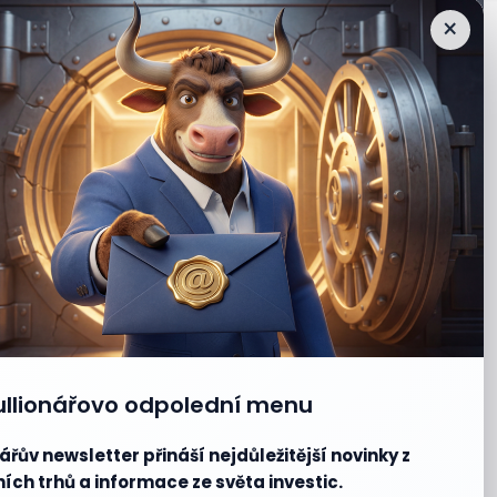
×
ullionářovo odpolední menu
ářův newsletter přináší nejdůležitější novinky z
ích trhů a informace ze světa investic.