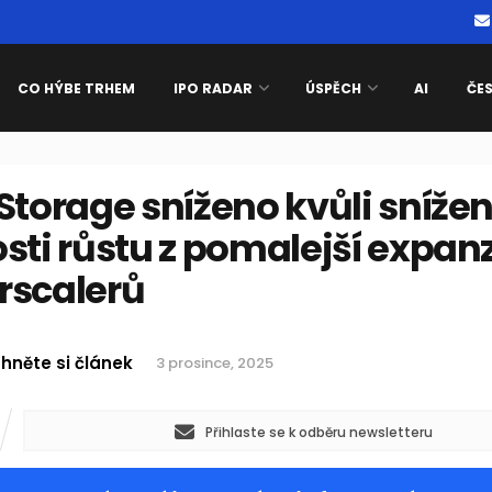
CO HÝBE TRHEM
IPO RADAR
ÚSPĚCH
AI
ČE
Storage sníženo kvůli sníže
sti růstu z pomalejší expan
rscalerů
hněte si článek
3 prosince, 2025
Přihlaste se k odběru newsletteru