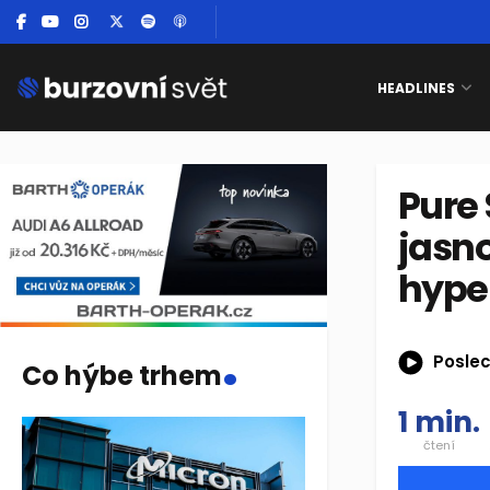
HEADLINES
Pure 
jasno
hype
.
Poslec
Co hýbe trhem
1 min.
čtení