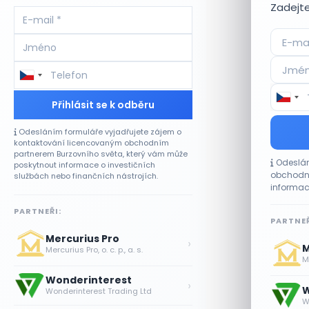
Zadejte
Přihlásit se k odběru
Odesláním formuláře vyjadřujete zájem o
kontaktování licencovaným obchodním
partnerem Burzovního světa, který vám může
Odeslán
poskytnout informace o investičních
obchodní
službách nebo finančních nástrojích.
informac
PARTNEŘI:
PARTNEŘ
Mercurius Pro
›
M
Mercurius Pro, o. c. p., a. s.
Me
Wonderinterest
›
W
Wonderinterest Trading Ltd
W