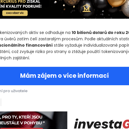
okenizovaných aktiv se odhaduje na
10 bilionů dolarů do roku 
ra úvěrů zatím čelí zastaralým procesům. Podle aktuálních statis
tucionálního financování
stále vyžaduje individualizované papí
štění, což zvyšuje riziko pro strany a ztěžuje použití tokenizovaný
ných zajištění.
Mám zájem o více informací
í pro uživatele
společnost zaměřená na institucionální kredit, oznámila spuštění
společnost zaměřená na institucionální kredit, oznámila spuštěn