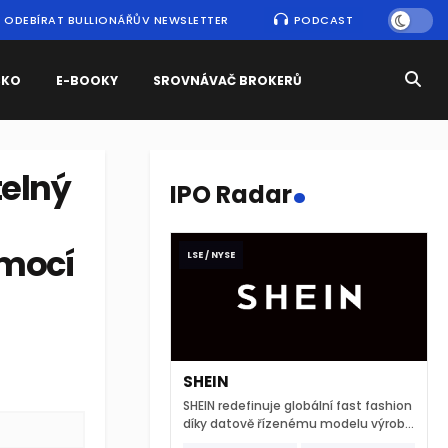
ODEBÍRAT BULLIONÁŘŮV NEWSLETTER
PODCAST
SKO
E-BOOKY
SROVNÁVAČ BROKERŮ
.
elný
IPO Radar
omocí
LSE / NYSE
SHEIN
SHEIN redefinuje globální fast fashion
díky datově řízenému modelu výroby
a extrémně rychlému