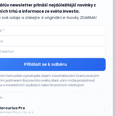
ářův newsletter přináší nejdůležitější novinky z
ích trhů a informace ze světa investic.
 své údaje a získejte 4 originální e-booky ZDARMA!
Přihlásit se k odběru
ím formuláře vyjadřujete zájem o kontaktování licencovaným
m partnerem Burzovního světa, který vám může poskytnout
e o investičních službách nebo finančních nástrojích.
I:
ercurius Pro
›
rcurius Pro, o. c. p., a. s.