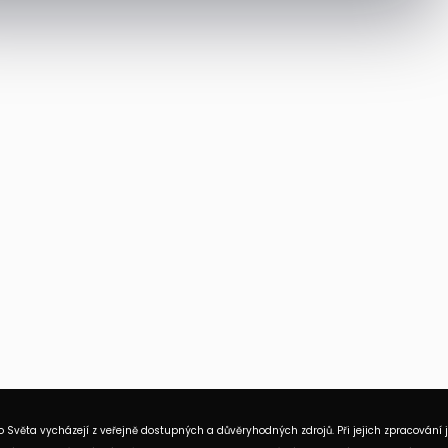
 Světa vycházejí z veřejně dostupných a důvěryhodných zdrojů. Při jejich zpracování 