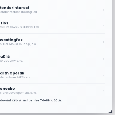
onderinterest
›
onderinterest Trading Ltd
zios
›
PME FX TRADING EUROPE LTD
nvestingFox
›
PITAL MARKETS, o.c.p., a.s.
aKlíč
›
nergodomy s.r.o.
arth Operák
›
utocentrum BARTH a.s.
enecko
›
nTePo Developement, s.r.o.
odování CFD ztrácí peníze 74–89 % účtů.