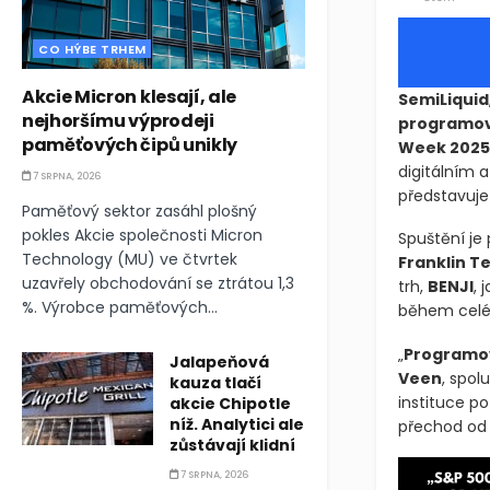
CO HÝBE TRHEM
Akcie Micron klesají, ale
SemiLiquid
nejhoršímu výprodeji
programov
paměťových čipů unikly
Week 2025
digitálním a
7 SRPNA, 2026
představuje 
Paměťový sektor zasáhl plošný
pokles Akcie společnosti Micron
Spuštění je
Technology (MU) ve čtvrtek
Franklin 
uzavřely obchodování se ztrátou 1,3
použit toke
%. Výrobce paměťových...
plnohodnot
Jalapeňová
„
Programov
kauza tlačí
Veen
, spol
akcie Chipotle
instituce p
níž. Analytici ale
přechod od d
zůstávají klidní
7 SRPNA, 2026