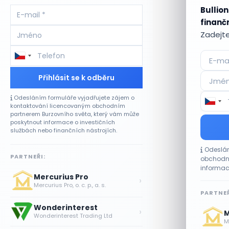
Bullion
finančn
Zadejte
Přihlásit se k odběru
Odesláním formuláře vyjadřujete zájem o
kontaktování licencovaným obchodním
partnerem Burzovního světa, který vám může
poskytnout informace o investičních
službách nebo finančních nástrojích.
PARTNEŘI:
Odeslán
obchodní
informac
Mercurius Pro
›
Mercurius Pro, o. c. p., a. s.
PARTNEŘ
Wonderinterest
›
Wonderinterest Trading Ltd
M
Me