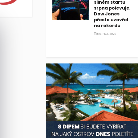
silném startu
srpna polevuje,
Dow Jones
přesto uzavřel
na rekordu
5 SRPNA, 2026