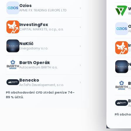
Ozios
›
APME FX TRADING EUROPE LTD
W
W
InvestingFox
›
CAPITAL MARKETS, o.c.p., a.s.
O
A
NaKlíč
›
Energodomy s.r.o.
I
CA
Barth Operák
›
Autocentrum BARTH a.s.
N
E
Benecko
›
AnTePo Developement, s.r.o.
B
Při obchodování CFD ztrácí peníze 74–
A
89 % účtů.
B
A
Při obch