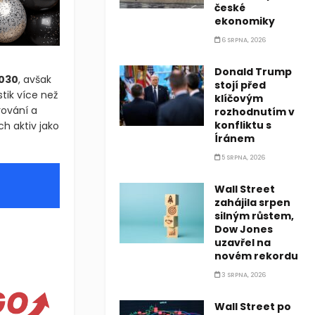
české
ekonomiky
6 SRPNA, 2026
Donald Trump
stojí před
2030
, avšak
klíčovým
tik více než
rozhodnutím v
rování a
konfliktu s
ch aktiv jako
Íránem
5 SRPNA, 2026
Wall Street
zahájila srpen
silným růstem,
Dow Jones
 svého programovatelného úvěrového protokolu během Abu Dhabi Fi
uzavřel na
novém rekordu
í svého programovatelného úvěrového protokolu (PCP) během Abu Dh
3 SRPNA, 2026
Wall Street po