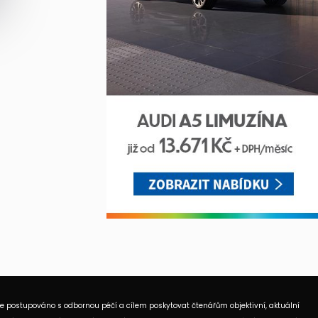
je postupováno s odbornou péčí a cílem poskytovat čtenářům objektivní, aktuální