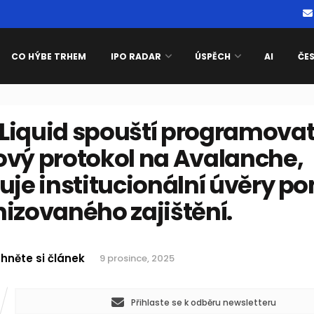
CO HÝBE TRHEM
IPO RADAR
ÚSPĚCH
AI
ČE
Liquid spouští programovat
ový protokol na Avalanche,
uje institucionální úvěry p
izovaného zajištění.
hněte si článek
9 prosince, 2025
Přihlaste se k odběru newsletteru