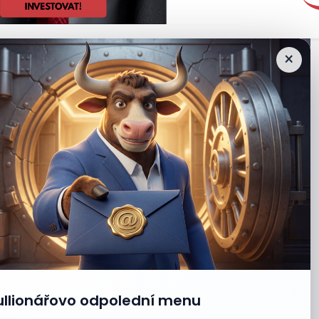
×
ullionářovo odpolední menu