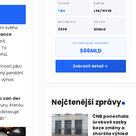
dodavatelskému řetězci.
TICKER
BURZA
TBA
LSE / NYSE
DATUM IPO
CÍL IPO
ění svého
2026
$2MLD
nance
oti
POTENCIÁLNÍ OCENĚNÍ
. To
$66MLD
rhů.
nosti jako
Zobrazit detail
lotu byl
ím udržet
.
Nejčtenější zprávy
o van der
turu, kterou
edstavuje
ČNB ponechala
úrokové sazby
it.“
beze změny a
zhoršila výhled