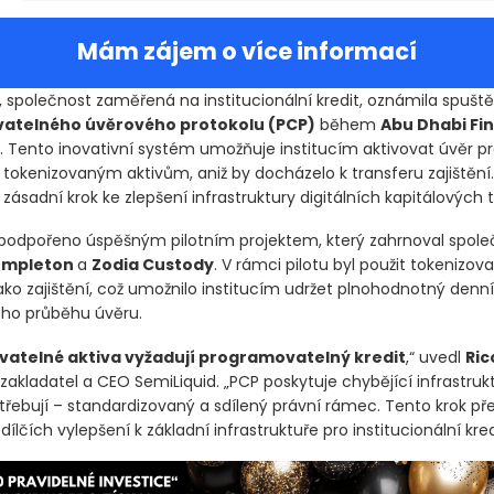
Mám zájem o více informací
, společnost zaměřená na institucionální kredit, oznámila spušt
atelného úvěrového protokolu
(PCP)
během
Abu Dhabi Fi
. Tento inovativní systém umožňuje institucím aktivovat úvěr pr
 tokenizovaným aktivům, aniž by docházelo k transferu zajištění
zásadní krok ke zlepšení infrastruktury digitálních kapitálových t
 podpořeno úspěšným pilotním projektem, který zahrnoval společ
BEN
34,06
+0,16 %
Templeton
a
Zodia Custody
. V rámci pi
nizovaný peněžní trh,
BENJI
, jako zajištění, což umožnilo instituc
ný denní výnos během celého průběhu úvěru.
atelné aktiva vyžadují programovatelný kredit
,“ uvedl
Ric
uzakladatel a CEO SemiLiquid. „PCP poskytuje chybějící infrastruk
otřebují – standardizovaný a sdílený právní rámec. Tento krok př
ílčích vylepšení k základní infrastruktuře pro institucionální kred