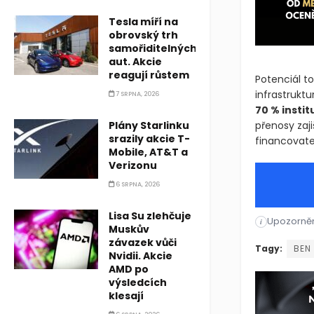
Tesla míří na
obrovský trh
samořiditelných
aut. Akcie
reagují růstem
Potenciál t
7 SRPNA, 2026
infrastruktu
70 % insti
Plány Starlinku
přenosy zaji
srazily akcie T-
financovatel
Mobile, AT&T a
Verizonu
6 SRPNA, 2026
Lisa Su zlehčuje
Muskův
Upozorněn
SemiLiquid, 
i
závazek vůči
Nvidii. Akcie
SemiLiquid, 
Tagy:
BEN
AMD po
výsledcích
klesají