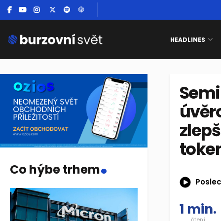
HEADLINES
Semi
úvěr
zlepš
token
.
Co hýbe trhem
Poslec
1 min.
čtení