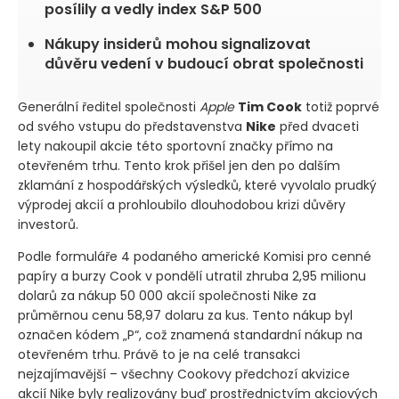
posílily a vedly index S&P 500
Nákupy insiderů mohou signalizovat
důvěru vedení v budoucí obrat společnosti
Generální ředitel společnosti
Apple
Tim Cook
totiž poprvé
od svého vstupu do představenstva
Nike
před dvaceti
lety nakoupil akcie této sportovní značky přímo na
otevřeném trhu. Tento krok přišel jen den po dalším
zklamání z hospodářských výsledků, které vyvolalo prudký
výprodej akcií a prohloubilo dlouhodobou krizi důvěry
investorů.
Podle formuláře 4 podaného americké Komisi pro cenné
papíry a burzy Cook v pondělí utratil zhruba 2,95 milionu
dolarů za nákup 50 000 akcií společnosti Nike za
průměrnou cenu 58,97 dolaru za kus. Tento nákup byl
označen kódem „P“, což znamená standardní nákup na
otevřeném trhu. Právě to je na celé transakci
nejzajímavější – všechny Cookovy předchozí akvizice
akcií Nike byly realizovány buď prostřednictvím akciových