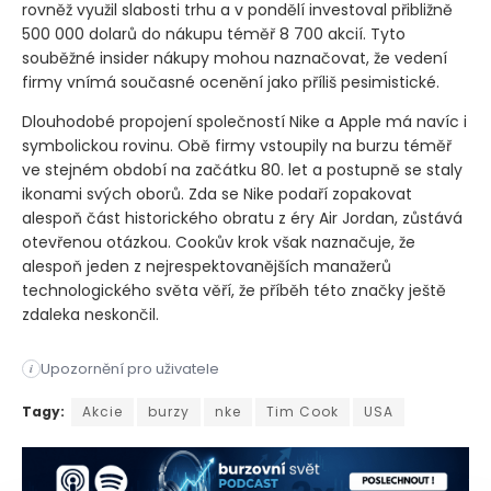
rovněž využil slabosti trhu a v pondělí investoval přibližně
500 000 dolarů do nákupu téměř 8 700 akcií. Tyto
souběžné insider nákupy mohou naznačovat, že vedení
firmy vnímá současné ocenění jako příliš pesimistické.
Dlouhodobé propojení společností Nike a Apple má navíc i
symbolickou rovinu. Obě firmy vstoupily na burzu téměř
ve stejném období na začátku 80. let a postupně se staly
ikonami svých oborů. Zda se Nike podaří zopakovat
alespoň část historického obratu z éry Air Jordan, zůstává
otevřenou otázkou. Cookův krok však naznačuje, že
alespoň jeden z nejrespektovanějších manažerů
technologického světa věří, že příběh této značky ještě
zdaleka neskončil.
Upozornění pro uživatele
i
Akcie společnosti Nike ve středu výrazně posílily poté, co vy
Tagy:
Akcie
burzy
nke
Tim Cook
USA