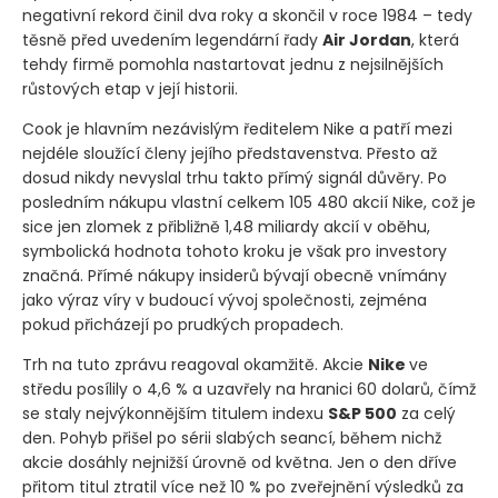
negativní rekord činil dva roky a skončil v roce 1984 – tedy
těsně před uvedením legendární řady
Air Jordan
, která
tehdy firmě pomohla nastartovat jednu z nejsilnějších
růstových etap v její historii.
Cook je hlavním nezávislým ředitelem Nike a patří mezi
nejdéle sloužící členy jejího představenstva. Přesto až
dosud nikdy nevyslal trhu takto přímý signál důvěry. Po
posledním nákupu vlastní celkem 105 480 akcií Nike, což je
sice jen zlomek z přibližně 1,48 miliardy akcií v oběhu,
symbolická hodnota tohoto kroku je však pro investory
značná. Přímé nákupy insiderů bývají obecně vnímány
jako výraz víry v budoucí vývoj společnosti, zejména
pokud přicházejí po prudkých propadech.
Trh na tuto zprávu reagoval okamžitě. Akcie
Nike
ve
středu posílily o 4,6 % a uzavřely na hranici 60 dolarů, čímž
se staly nejvýkonnějším titulem indexu
S&P 500
za celý
den. Pohyb přišel po sérii slabých seancí, během nichž
akcie dosáhly nejnižší úrovně od května. Jen o den dříve
přitom titul ztratil více než 10 % po zveřejnění výsledků za