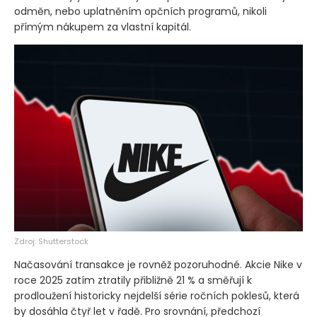
odměn, nebo uplatněním opčních programů, nikoli
přímým nákupem za vlastní kapitál.
Zdroj: Shutterstock
Načasování transakce je rovněž pozoruhodné. Akcie Nike v
roce 2025 zatím ztratily přibližně 21 % a směřují k
prodloužení historicky nejdelší série ročních poklesů, která
by dosáhla čtyř let v řadě. Pro srovnání, předchozí