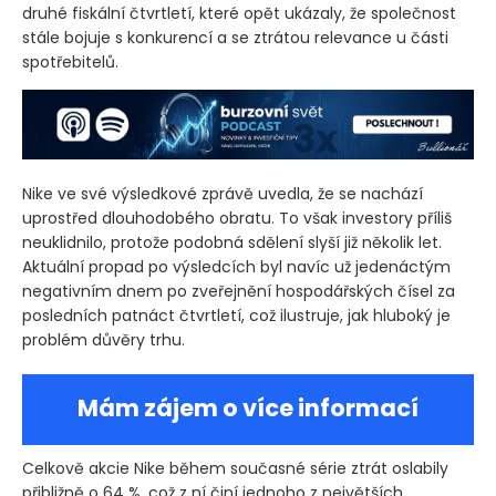
druhé fiskální čtvrtletí, které opět ukázaly, že společnost
stále bojuje s konkurencí a se ztrátou relevance u části
spotřebitelů.
Nike ve své výsledkové zprávě uvedla, že se nachází
uprostřed dlouhodobého obratu. To však investory příliš
neuklidnilo, protože podobná sdělení slyší již několik let.
Aktuální propad po výsledcích byl navíc už jedenáctým
negativním dnem po zveřejnění hospodářských čísel za
posledních patnáct čtvrtletí, což ilustruje, jak hluboký je
problém důvěry trhu.
Mám zájem o více informací
Celkově akcie Nike během současné série ztrát oslabily
přibližně o 64 %, což z ní činí jednoho z největších