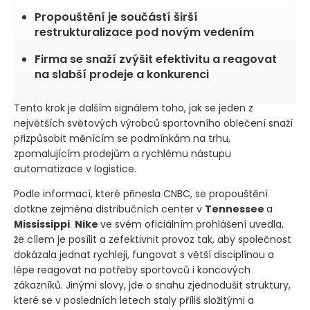
Propouštění je součástí širší
restrukturalizace pod novým vedením
Firma se snaží zvýšit efektivitu a reagovat
na slabší prodeje a konkurenci
Tento krok je dalším signálem toho, jak se jeden z
největších světových výrobců sportovního oblečení snaží
přizpůsobit měnícím se podmínkám na trhu,
zpomalujícím prodejům a rychlému nástupu
automatizace v logistice.
Podle informací, které přinesla CNBC, se propouštění
dotkne zejména distribučních center v
Tennessee
a
Mississippi
.
Nike
ve svém oficiálním prohlášení uvedla,
že cílem je posílit a zefektivnit provoz tak, aby společnost
dokázala jednat rychleji, fungovat s větší disciplínou a
lépe reagovat na potřeby sportovců i koncových
zákazníků. Jinými slovy, jde o snahu zjednodušit struktury,
které se v posledních letech staly příliš složitými a