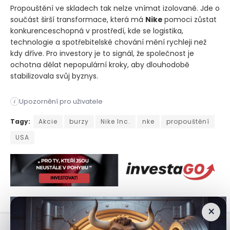
Propouštění ve skladech tak nelze vnímat izolovaně. Jde o
součást širší transformace, která má
Nike
pomoci zůstat
konkurenceschopná v prostředí, kde se logistika,
technologie a spotřebitelské chování mění rychleji než
kdy dříve. Pro investory je to signál, že společnost je
ochotna dělat nepopulární kroky, aby dlouhodobě
stabilizovala svůj byznys.
Upozornění pro uživatele
i
Společnost Nike oznámila, že v nejbližší době zruší přibližně
Tagy:
Akcie
burzy
Nike Inc.
nke
propouštění
USA
×