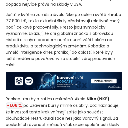
dopadá nejvíce právě na sklady v USA.
Ještě v květnu zaměstnávala Nike po celém světě zhruba
77 800 lidí, takže aktuální škrty představují relativně malý
podíl celkové pracovní síly. Přesto jsou symbolicky
významné. Ukazují, že ani globální značka s obrovskou
historií a silným brandem není imunní vůči tlakům na
produktivitu a technologickým změnám. Robotika a
umělá inteligence dnes pronikají do oblastí, které byly
ještě nedávno považovány za stabilní zdroj pracovních
míst.
Reakce trhu byla zatím umírněná. Akcie
Nike
(NKE)
-1,06 %
po uzavření burzy mírně oslabily, což naznačuje,
že investoři tento krok vnímají spíše jako součást
dlouhodobé restrukturalizace než jako varovný signál. Za
posledních dvanáct měsíců však akcie společnosti klesly