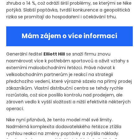
zhruba o 14 %, což odráží širší problémy, se kterými se Nike
potýká. Slabší poptávka, tvrdší konkurence a geopolitická
rizika se promítají do hospodaření i očekávání trhu.
Mám zájem o více informací
Generální ředitel
Elliott Hill
se snaží firmu znovu
nasměrovat více k potřebám sportovců a oživit vztahy s
externími maloobchodními řetězci. Právě návrat k
velkoobchodním partnerům je reakcí na strategii
předchozího vedení, které výrazně sázelo na přímý prodej
zákazníkům. Vlastní distribuční centra se tehdy rychle
rozrůstala, což sice posílilo kontrolu nad prodejem, ale
zároveň vedlo k vyšší složitosti a nižší efektivitě některých
operací.
Nike nyní přiznává, že tento model měl své limity.
Nadměrná komplexita dodavatelského řetězce ztížila
rychlou reakci na změny poptávky a zvýšila náklady.