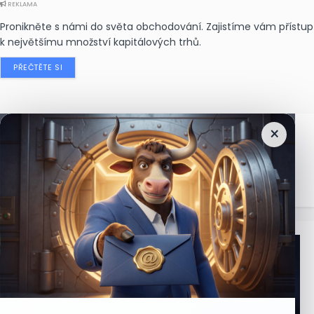
REKLAMA
Pronikněte s námi do světa obchodování. Zajistíme vám přístup
k největšímu množství kapitálových trhů.
PŘEČTĚTE SI
×
Nejčtenější
zprávy