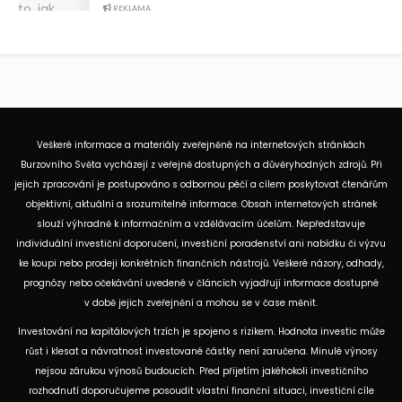
REKLAMA
Veškeré informace a materiály zveřejněné na internetových stránkách
Burzovního Světa vycházejí z veřejně dostupných a důvěryhodných zdrojů. Při
jejich zpracování je postupováno s odbornou péčí a cílem poskytovat čtenářům
objektivní, aktuální a srozumitelné informace. Obsah internetových stránek
slouží výhradně k informačním a vzdělávacím účelům. Nepředstavuje
individuální investiční doporučení, investiční poradenství ani nabídku či výzvu
ke koupi nebo prodeji konkrétních finančních nástrojů. Veškeré názory, odhady,
prognózy nebo očekávání uvedené v článcích vyjadřují informace dostupné
v době jejich zveřejnění a mohou se v čase měnit.
Investování na kapitálových trzích je spojeno s rizikem. Hodnota investic může
růst i klesat a návratnost investované částky není zaručena. Minulé výnosy
nejsou zárukou výnosů budoucích. Před přijetím jakéhokoli investičního
rozhodnutí doporučujeme posoudit vlastní finanční situaci, investiční cíle