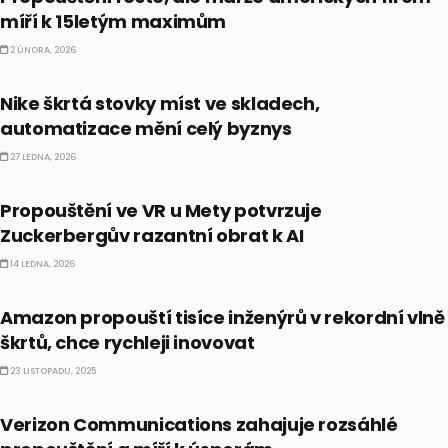
míří k 15letým maximům
2 ÚNORA, 2026
AKCIE
Nike škrtá stovky míst ve skladech,
automatizace mění celý byznys
27 LEDNA, 2026
AKCIE
Propouštění ve VR u Mety potvrzuje
Zuckerbergův razantní obrat k AI
14 LEDNA, 2026
AKCIE
Amazon propouští tisíce inženýrů v rekordní vlně
škrtů, chce rychleji inovovat
23 LISTOPADU, 2025
AKCIE
Verizon Communications zahajuje rozsáhlé