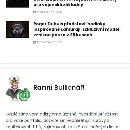
pro vojenské základny
29 ČERVENCE, 2026
Roger Dubuis představil hodinky
inspirované samuraji. Exkluzivní model
vznikne pouze v 28 kusech
27 ČERVENCE, 2026
Ranní
Bullionář!
Každé ráno vám odkryjeme úžasné investiční příležitosti
pro vaše portfolio, dozvíte se nejdůležitější zprávy z
kapitálových trhů, zajímavosti ze světa úspěšných lidí a