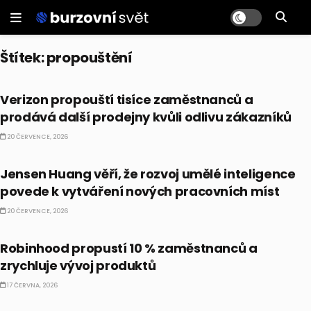
Štítek:
propouštění
AKCIE
Verizon propouští tisíce zaměstnanců a
prodává další prodejny kvůli odlivu zákazníků
20 ČERVENCE, 2026
BUSINESS
Jensen Huang věří, že rozvoj umělé inteligence
povede k vytváření nových pracovních míst
20 ČERVENCE, 2026
AKCIE
Robinhood propustí 10 % zaměstnanců a
zrychluje vývoj produktů
17 ČERVNA, 2026
BUSINESS