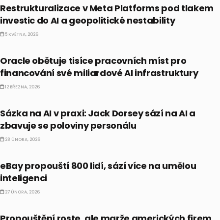
Restrukturalizace v Meta Platforms pod tlakem
investic do AI a geopolitické nestability
5 KVĚTNA, 2026
BUSINESS
Oracle obětuje tisíce pracovních míst pro
financování své miliardové AI infrastruktury
12 BŘEZNA, 2026
AKCIE
Sázka na AI v praxi: Jack Dorsey sází na AI a
zbavuje se poloviny personálu
28 ÚNORA, 2026
AKCIE
eBay propouští 800 lidí, sází více na umělou
inteligenci
27 ÚNORA, 2026
EKONOMIKA
Propouštění roste, ale marže amerických firem