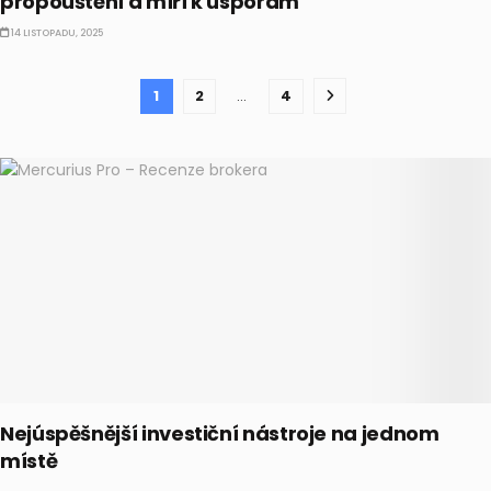
propouštění a míří k úsporám
14 LISTOPADU, 2025
1
2
…
4
Nejúspěšnější investiční nástroje na jednom
místě