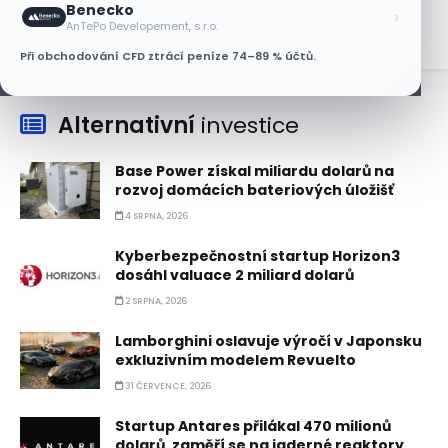
Benecko
›
AnTePo Developement, s.r.o.
Při obchodování CFD ztrácí peníze 74–89 % účtů.
Alternativní
investice
Base Power získal miliardu dolarů na
rozvoj domácích bateriových úložišť
4 SRPNA, 2026
Kyberbezpečnostní startup Horizon3
dosáhl valuace 2 miliard dolarů
2 SRPNA, 2026
Lamborghini oslavuje výročí v Japonsku
exkluzivním modelem Revuelto
31 ČERVENCE, 2026
Startup Antares přilákal 470 milionů
dolarů, zaměří se na jaderné reaktory