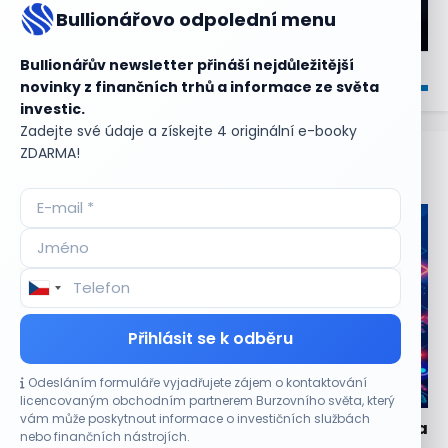
Bullionářovo odpolední menu
Bullionářův newsletter přináší nejdůležitější
novinky z finančních trhů a informace ze světa
investic.
Zadejte své údaje a získejte 4 originální e-booky
ZDARMA!
Aktuální
příležitosti
Přihlásit se k odběru
Odesláním formuláře vyjadřujete zájem o kontaktování
CO HÝBE TRHEM
licencovaným obchodním partnerem Burzovního světa, který
vám může poskytnout informace o investičních službách
Partnerství s Googlem zvedlo akcie Oracle za dva
nebo finančních nástrojích.