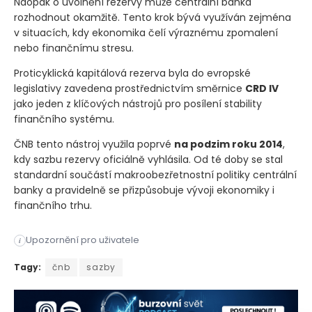
Naopak o uvolnění rezervy může centrální banka
rozhodnout okamžitě. Tento krok bývá využíván zejména
v situacích, kdy ekonomika čelí výraznému zpomalení
nebo finančnímu stresu.
Proticyklická kapitálová rezerva byla do evropské
legislativy zavedena prostřednictvím směrnice
CRD IV
jako jeden z klíčových nástrojů pro posílení stability
finančního systému.
ČNB tento nástroj využila poprvé
na podzim roku 2014
,
kdy sazbu rezervy oficiálně vyhlásila. Od té doby se stal
standardní součástí makroobezřetnostní politiky centrální
banky a pravidelně se přizpůsobuje vývoji ekonomiky i
finančního trhu.
Upozornění pro uživatele
i
Bankovní rada České národní banky (ČNB) rozhodla, že sazba p
Tagy:
čnb
sazby