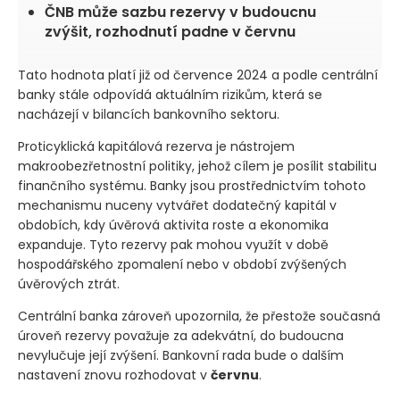
ČNB může sazbu rezervy v budoucnu
zvýšit, rozhodnutí padne v červnu
Tato hodnota platí již od července 2024 a podle centrální
banky stále odpovídá aktuálním rizikům, která se
nacházejí v bilancích bankovního sektoru.
Proticyklická kapitálová rezerva je nástrojem
makroobezřetnostní politiky, jehož cílem je posílit stabilitu
finančního systému. Banky jsou prostřednictvím tohoto
mechanismu nuceny vytvářet dodatečný kapitál v
obdobích, kdy úvěrová aktivita roste a ekonomika
expanduje. Tyto rezervy pak mohou využít v době
hospodářského zpomalení nebo v období zvýšených
úvěrových ztrát.
Centrální banka zároveň upozornila, že přestože současná
úroveň rezervy považuje za adekvátní, do budoucna
nevylučuje její zvýšení. Bankovní rada bude o dalším
nastavení znovu rozhodovat v
červnu
.