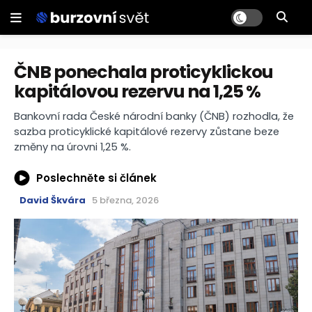
ČNB ponechala proticyklickou
kapitálovou rezervu na 1,25 %
Bankovní rada České národní banky (ČNB) rozhodla, že
sazba proticyklické kapitálové rezervy zůstane beze
změny na úrovni 1,25 %.
Poslechněte si článek
David Škvára
5 března, 2026