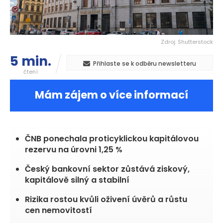
Zdroj: Shutterstock
5 min.
Přihlaste se k odběru newsletteru
čtení
Mám zájem o více informací
ČNB ponechala proticyklickou kapitálovou
rezervu na úrovni 1,25 %
Český bankovní sektor zůstává ziskový,
kapitálově silný a stabilní
Rizika rostou kvůli oživení úvěrů a růstu
cen nemovitostí