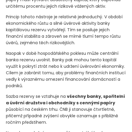
určitému procentu jejich rizikově vážených aktiv.
Princip tohoto nástroje je relativně jednoduchý. V období
ekonomického růstu a silné úvěrové aktivity banky
kapitálovou rezervu vytvářejí. Tím se posiluje jejich
finanční stabilita a zároveň se mírně tlumí tempo růstu
úvěrů, zejména těch rizikovějších.
Naopak v době hospodářského poklesu může centrální
banka rezervu uvolnit. Banky pak mohou tento kapitál
využít k pokrytí ztrát nebo k udržení úvěrování ekonomiky.
Cílem je zabránit tomu, aby problémy finančních institucí
vedly k výraznému omezení financování domácností a
podniků.
Sazba rezervy se vztahuje na
všechny banky, spořitelní
a úvěrní družstva i obchodníky s cennými papíry
působící na českém trhu. ČNB ji stanovuje čtvrtletně,
přičemž případné zvýšení obvykle oznamuje s přibližně
ročním předstihem.