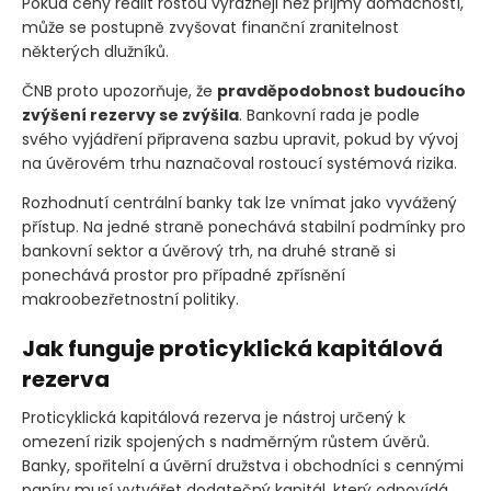
Pokud ceny realit rostou výrazněji než příjmy domácností,
může se postupně zvyšovat finanční zranitelnost
některých dlužníků.
ČNB proto upozorňuje, že
pravděpodobnost budoucího
zvýšení rezervy se zvýšila
. Bankovní rada je podle
svého vyjádření připravena sazbu upravit, pokud by vývoj
na úvěrovém trhu naznačoval rostoucí systémová rizika.
Rozhodnutí centrální banky tak lze vnímat jako vyvážený
přístup. Na jedné straně ponechává stabilní podmínky pro
bankovní sektor a úvěrový trh, na druhé straně si
ponechává prostor pro případné zpřísnění
makroobezřetnostní politiky.
Jak funguje proticyklická kapitálová
rezerva
Proticyklická kapitálová rezerva je nástroj určený k
omezení rizik spojených s nadměrným růstem úvěrů.
Banky, spořitelní a úvěrní družstva i obchodníci s cennými
papíry musí vytvářet dodatečný kapitál, který odpovídá