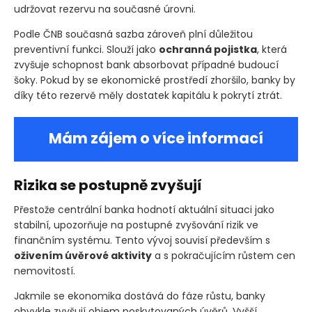
udržovat rezervu na současné úrovni.
Podle ČNB současná sazba zároveň plní důležitou
preventivní funkci. Slouží jako
ochranná pojistka
, která
zvyšuje schopnost bank absorbovat případné budoucí
šoky. Pokud by se ekonomické prostředí zhoršilo, banky by
díky této rezervě měly dostatek kapitálu k pokrytí ztrát.
Mám zájem o více informací
Rizika se postupně zvyšují
Přestože centrální banka hodnotí aktuální situaci jako
stabilní, upozorňuje na postupné zvyšování rizik ve
finančním systému. Tento vývoj souvisí především s
oživením úvěrové aktivity
a s pokračujícím růstem cen
nemovitostí.
Jakmile se ekonomika dostává do fáze růstu, banky
obvykle zvyšují objem poskytovaných úvěrů. Vyšší