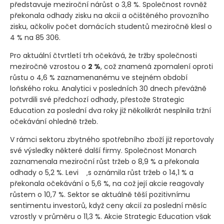
představuje meziroční nárůst o 3,8 %. Společnost rovněž
překonala odhady zisku na akcii a očištěného provozního
zisku, ačkoliv počet domácích studentů meziročně klesl o
4 % na 85 306.
Pro aktuální čtvrtletí trh očekává, že tržby společnosti
meziročně vzrostou o
2 %
, což znamená zpomalení oproti
růstu o 4,6 % zaznamenanému ve stejném období
loňského roku. Analytici v posledních 30 dnech převážně
potvrdili své předchozí odhady, přestože Strategic
Education za poslední dva roky již několikrát nesplnila tržní
očekávání ohledně tržeb.
V rámci sektoru zbytného spotřebního zboží již reportovaly
své výsledky některé další firmy. Společnost Monarch
zaznamenala meziroční růst tržeb o 8,9 % a překonala
odhady o 5,2 %. Levi
‚s oznámila růst tržeb o 14,1 % a
překonala očekávání o 5,6 %, na což její akcie reagovaly
růstem o 10,7 %. Sektor se aktuálně těší pozitivnímu
sentimentu investorů, když ceny akcií za poslední měsíc
vzrostly v průměru o 11,3 %. Akcie Strategic Education však