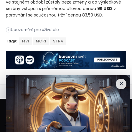
ve stejném období zůstaly beze změny a do výsledkové
sezóny vstupují s průměrnou cílovou cenou
95 USD
v
porovnání se současnou tržní cenou 83,59 USD.
Společnost Strategic Education oznámí své hospodářské výsled
Upozornění pro uživatele
i
Společnost Strategic Education oznámí své hospodářské výsled
Tagy:
levi
MCRI
STRA
×
Veškeré informace a materiály zveřejněné na internetových stránkách
Burzovního Světa vycházejí z veřejně dostupných a důvěryhodných zdrojů. Při
jejich zpracování je postupováno s odbornou péčí a cílem poskytovat čtenářům
objektivní, aktuální a srozumitelné informace. Obsah internetových stránek