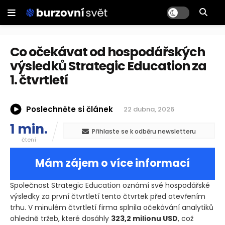
Co očekávat od hospodářských
výsledků Strategic Education za
1. čtvrtletí
Poslechněte si článek
22 dubna, 2026
1 min.
Přihlaste se k odběru newsletteru
čtení
Mám zájem o více informací
Společnost Strategic Education oznámí své hospodářské
výsledky za první čtvrtletí tento čtvrtek před otevřením
trhu. V minulém čtvrtletí firma splnila očekávání analytiků
ohledně tržeb, které dosáhly
323,2 milionu USD
, což