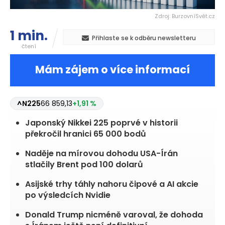
Zdroj: BurzovníSvět.cz
1 min.
Přihlaste se k odběru newsletteru
čtení
Mám zájem o více informací
^N225
66 859,13
+1,91 %
Japonský Nikkei 225 poprvé v historii
překročil hranici 65 000 bodů
Naděje na mírovou dohodu USA-Írán
stlačily Brent pod 100 dolarů
Asijské trhy táhly nahoru čipové a AI akcie
po výsledcích Nvidie
Donald Trump nicméně varoval, že dohoda