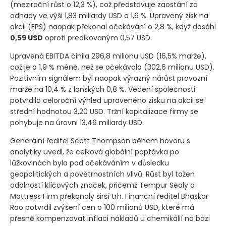
(meziroční růst o 12,3 %)
, což představuje zaostání za
odhady ve výši 1,83 miliardy USD o 1,6 %. Upravený zisk na
akcii
(EPS)
naopak překonal očekávání o 2,8 %, když dosáhl
0,59 USD
oproti predikovaným 0,57 USD.
Upravená EBITDA činila 296,8 milionu USD
(16,5% marže)
,
což je o 1,9 % méně, než se očekávalo
(302,6 milionu USD)
.
Pozitivním signálem byl naopak výrazný nárůst provozní
marže na 10,4 % z loňských 0,8 %. Vedení společnosti
potvrdilo celoroční výhled upraveného zisku na akcii se
střední hodnotou 3,20 USD. Tržní kapitalizace firmy se
pohybuje na úrovni 13,46 miliardy USD.
Generální ředitel Scott Thompson během hovoru s
analytiky uvedl, že celková globální poptávka po
lůžkovinách byla pod očekáváním v důsledku
geopolitických a povětrnostních vlivů. Růst byl tažen
odolností klíčových značek, přičemž Tempur Sealy a
Mattress Firm překonaly širší trh. Finanční ředitel Bhaskar
Rao potvrdil zvýšení cen o 100 milionů USD, které má
přesně kompenzovat inflaci nákladů u chemikálií na bázi