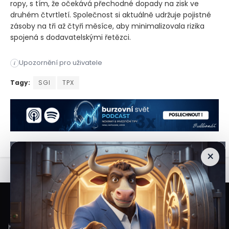
ropy, s tím, že očekává přechodné dopady na zisk ve
druhém čtvrtletí. Společnost si aktuálně udržuje pojistné
zásoby na tři až čtyři měsíce, aby minimalizovala rizika
spojená s dodavatelskými řetězci.
Akcie společnosti Somnigroup reagovaly na výsledky za první č
Upozornění pro uživatele
i
Akcie společnosti Somnigroup reagovaly na výsledky za první č
Tagy:
SGI
TPX
×
Veškeré informace a materiály zveřejněné na internetových stránkách
Burzovního Světa vycházejí z veřejně dostupných a důvěryhodných zdrojů. Při
jejich zpracování je postupováno s odbornou péčí a cílem poskytovat čtenářům