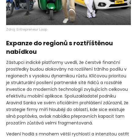
Zdroj: Entrepreneur Loop
Expanze do regionů s roztříštěnou
nabídkou
Zástupci indické platformy uvedli, že čerstvé finanční
prostředky budou alokovány na rozšíření tržního podílu v
regionech s vysokou dynamikou růstu. Klíčovou prioritou
je strukturální posílení partnerské sítě řidičů a rozsáhlé
investice do moderních technologií zvyšujících celkovou
efektivitu mobilní aplikace. Spoluzakladatel podniku
Aravind Sanka ve svém oficiálním prohlášení zdůraznil, že
strategie firmy míří hlouběji do oblastí, kde sice existuje
silná poptávka, avšak nabídka přepravních kapacit tam
prozatím zůstává velmi fragmentovaná.
Vedení hodlá s mnohem větší rychlostí a intenzitou ostřit