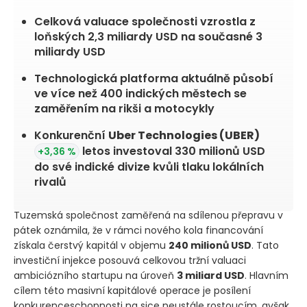
Celková valuace společnosti vzrostla z
loňských 2,3 miliardy USD na současné 3
miliardy USD
Technologická platforma aktuálně působí
ve více než 400 indických městech se
zaměřením na rikši a motocykly
Konkurenční
Uber Technologies
(UBER)
letos investoval 330 milionů USD
+3,36 %
do své indické divize kvůli tlaku lokálních
rivalů
Tuzemská společnost zaměřená na sdílenou přepravu v
pátek oznámila, že v rámci nového kola financování
získala čerstvý kapitál v objemu
240 milionů USD
. Tato
investiční injekce posouvá celkovou tržní valuaci
ambiciózního startupu na úroveň
3 miliard USD
. Hlavním
cílem této masivní kapitálové operace je posílení
konkurenceschopnosti na sice neustále rostoucím, avšak