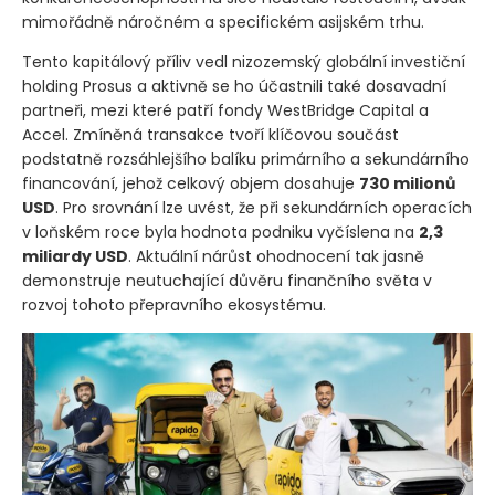
mimořádně náročném a specifickém asijském trhu.
Tento kapitálový příliv vedl nizozemský globální investiční
holding Prosus a aktivně se ho účastnili také dosavadní
partneři, mezi které patří fondy WestBridge Capital a
Accel. Zmíněná transakce tvoří klíčovou součást
podstatně rozsáhlejšího balíku primárního a sekundárního
financování, jehož celkový objem dosahuje
730 milionů
USD
. Pro srovnání lze uvést, že při sekundárních operacích
v loňském roce byla hodnota podniku vyčíslena na
2,3
miliardy USD
. Aktuální nárůst ohodnocení tak jasně
demonstruje neutuchající důvěru finančního světa v
rozvoj tohoto přepravního ekosystému.