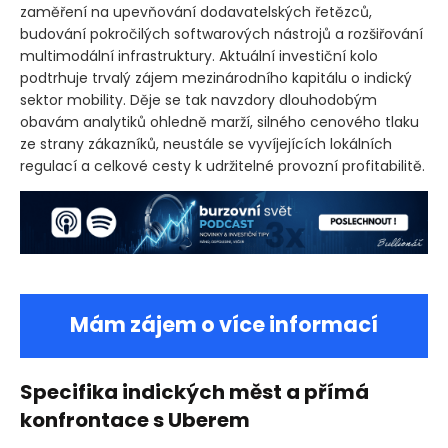
zaměření na upevňování dodavatelských řetězců,
budování pokročilých softwarových nástrojů a rozšiřování
multimodální infrastruktury. Aktuální investiční kolo
podtrhuje trvalý zájem mezinárodního kapitálu o indický
sektor mobility. Děje se tak navzdory dlouhodobým
obavám analytiků ohledně marží, silného cenového tlaku
ze strany zákazníků, neustále se vyvíjejících lokálních
regulací a celkové cesty k udržitelné provozní profitabilitě.
Mám zájem o více informací
Specifika indických měst a přímá
konfrontace s Uberem