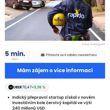
Zdroj: Instagram
5 min.
Přihlaste se k odběru newsletteru
čtení
Mám zájem o více informací
UBER
70,47
+3,36 %
Indický přepravní startup získal v novém
investičním kole čerstvý kapitál ve výši
240 milionů USD