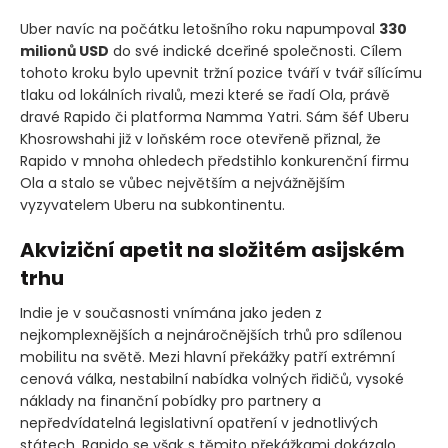
Uber navíc na počátku letošního roku napumpoval
330
milionů USD
do své indické dceřiné společnosti. Cílem
tohoto kroku bylo upevnit tržní pozice tváří v tvář sílícímu
tlaku od lokálních rivalů, mezi které se řadí Ola, právě
dravé Rapido či platforma Namma Yatri. Sám šéf Uberu
Khosrowshahi již v loňském roce otevřeně přiznal, že
Rapido v mnoha ohledech předstihlo konkurenční firmu
Ola a stalo se vůbec největším a nejvážnějším
vyzyvatelem Uberu na subkontinentu.
Akviziční apetit na složitém asijském
trhu
Indie je v současnosti vnímána jako jeden z
nejkomplexnějších a nejnáročnějších trhů pro sdílenou
mobilitu na světě. Mezi hlavní překážky patří extrémní
cenová válka, nestabilní nabídka volných řidičů, vysoké
náklady na finanční pobídky pro partnery a
nepředvídatelná legislativní opatření v jednotlivých
státech. Rapido se však s těmito překážkami dokázalo