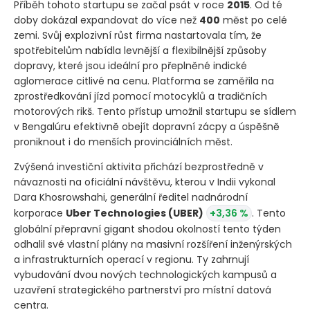
Příběh tohoto startupu se začal psát v roce
2015
. Od té
doby dokázal expandovat do více než
400
měst po celé
zemi. Svůj explozivní růst firma nastartovala tím, že
spotřebitelům nabídla levnější a flexibilnější způsoby
dopravy, které jsou ideální pro přeplněné indické
aglomerace citlivé na cenu. Platforma se zaměřila na
zprostředkování jízd pomocí motocyklů a tradičních
motorových rikš. Tento přístup umožnil startupu se sídlem
v Bengalúru efektivně obejít dopravní zácpy a úspěšně
proniknout i do menších provinciálních měst.
Zvýšená investiční aktivita přichází bezprostředně v
návaznosti na oficiální návštěvu, kterou v Indii vykonal
Dara Khosrowshahi, generální ředitel nadnárodní
korporace
Uber Technologies
(UBER)
+3,36 %
. Tento
globální přepravní gigant shodou okolností tento týden
odhalil své vlastní plány na masivní rozšíření inženýrských
a infrastrukturních operací v regionu. Ty zahrnují
vybudování dvou nových technologických kampusů a
uzavření strategického partnerství pro místní datová
centra.