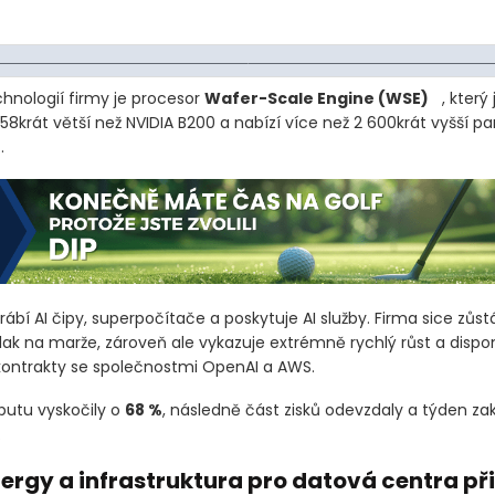
chnologií firmy je procesor
Wafer-Scale Engine
(WSE)
, který
 58krát větší než NVIDIA B200 a nabízí více než 2 600krát vyšší 
.
ábí AI čipy, superpočítače a poskytuje AI služby. Firma sice zůs
lak na marže, zároveň ale vykazuje extrémně rychlý růst a dispo
kontrakty se společnostmi OpenAI a AWS.
butu vyskočily o
68 %
, následně část zisků odevzdaly a týden zak
.
ergy a infrastruktura pro datová centra př