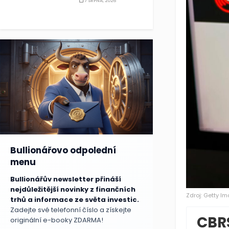
7 SRPNA, 2026
Bullionářovo odpolední
menu
Bullionářův newsletter přináší
nejdůležitější novinky z finančních
Zdroj: Getty I
trhů a informace ze světa investic.
Zadejte své telefonní číslo a získejte
CBR
originální e-booky ZDARMA!