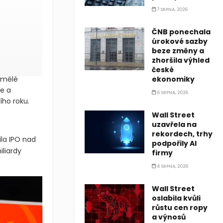
7 SRPNA, 2026
ČNB ponechala
úrokové sazby
beze změny a
zhoršila výhled
české
 umělé
ekonomiky
ře a
6 SRPNA, 2026
ího roku.
Wall Street
uzavřela na
rekordech, trhy
la IPO nad
podpořily AI
liardy
firmy
4 SRPNA, 2026
Wall Street
oslabila kvůli
růstu cen ropy
a výnosů