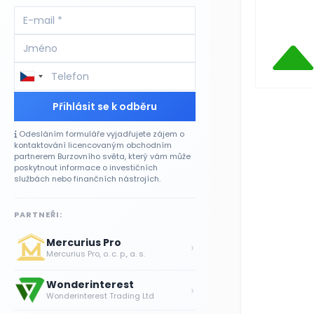
Přihlásit se k odběru
Odesláním formuláře vyjadřujete zájem o
kontaktování licencovaným obchodním
partnerem Burzovního světa, který vám může
poskytnout informace o investičních
službách nebo finančních nástrojích.
PARTNEŘI:
Mercurius Pro
›
Mercurius Pro, o. c. p., a. s.
Wonderinterest
›
Wonderinterest Trading Ltd