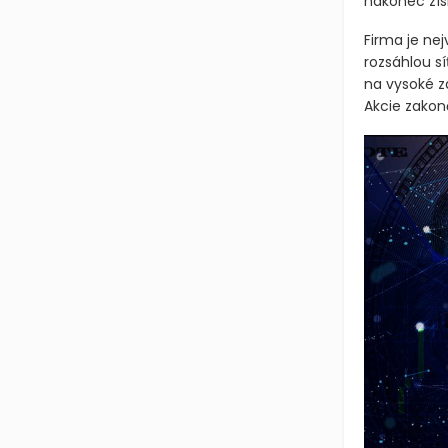
nakonec získ
Firma je ne
rozsáhlou sí
na vysoké za
Akcie zakon