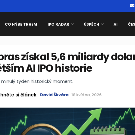
CO HÝBE TRHEM
IPO RADAR
ÚSPĚCH
AI
ČE
ras získal 5,6 miliardy dola
tším AI IPO historie
il minulý týden historický moment.
hněte si článek
David Škvára
18 května, 2026