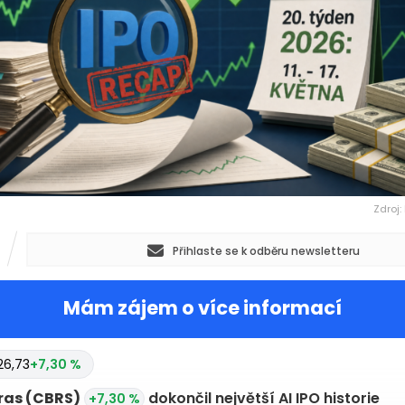
Zdroj:
Přihlaste se k odběru newsletteru
Mám zájem o více informací
26,73
+7,30 %
ras
(CBRS)
dokončil největší AI IPO historie
+7,30 %