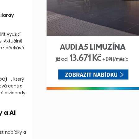
iliardy
it využití
y. Aktuálně
voz očekává
DC)
, který
tová centra
í dividendy.
 a AI
ost nabídky a