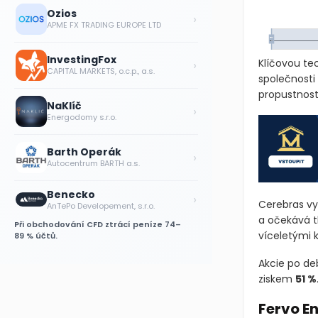
Ozios
›
APME FX TRADING EUROPE LTD
InvestingFox
›
Klíčovou te
CAPITAL MARKETS, o.c.p., a.s.
společnosti
propustnost
NaKlíč
›
Energodomy s.r.o.
Barth Operák
›
Autocentrum BARTH a.s.
Benecko
›
Cerebras vyr
AnTePo Developement, s.r.o.
a očekává t
Při obchodování CFD ztrácí peníze 74–
víceletými 
89 % účtů.
Akcie po de
ziskem
51 %
Fervo En