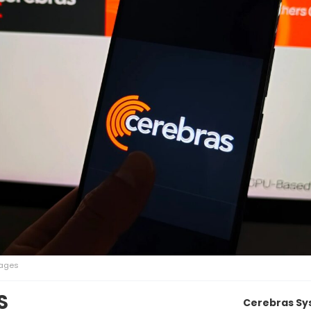
mages
S
Cerebras Sys