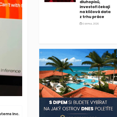
dluhopisů,
investoři čekají
na klíčová data
z trhu práce
6 SRPNA, 2026
tems Inc.