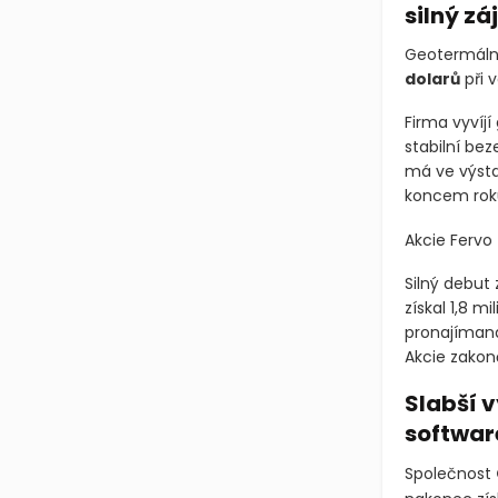
silný z
Geotermáln
dolarů
při 
Firma vyvíjí
stabilní be
má ve výsta
koncem rok
Akcie Fervo
Silný debut
získal 1,8 m
pronajímaná
Akcie zakonč
Slabší 
softwar
Společnost