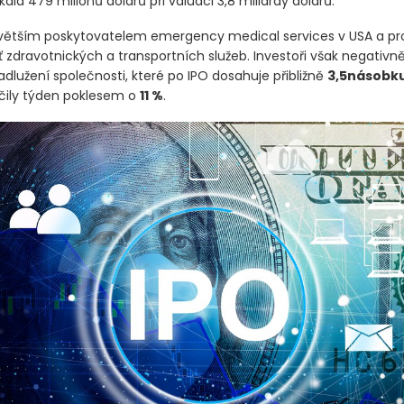
ala 479 milionů dolarů při valuaci 3,8 miliardy dolarů.
jvětším poskytovatelem emergency medical services v USA a pr
ť zdravotnických a transportních služeb. Investoři však negativn
dlužení společnosti, které po IPO dosahuje přibližně
3,5násobku
čily týden poklesem o
11 %
.