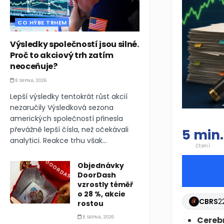
CO HÝBE TRHEM
Výsledky společností jsou silné.
Proč to akciový trh zatím
neoceňuje?
8 SRPNA, 2026
Lepší výsledky tentokrát růst akcií
nezaručily Výsledková sezona
amerických společností přinesla
převážně lepší čísla, než očekávali
5 min.
analytici. Reakce trhu však...
čtení
Objednávky
DoorDash
vzrostly téměř
o 28 %, akcie
CBRS
2
rostou
8 SRPNA, 2026
Cereb