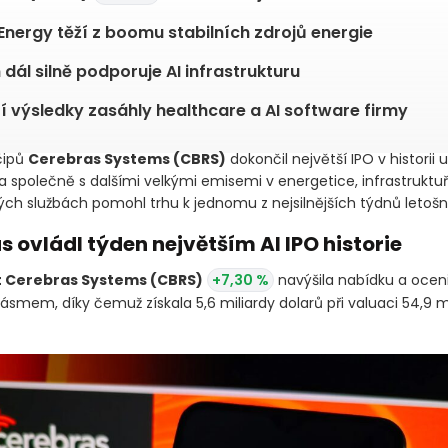
Energy těží z boomu stabilních zdrojů energie
h dál silně podporuje AI infrastrukturu
í výsledky zasáhly healthcare a AI software firmy
čipů
Cerebras Systems
(CBRS)
dokončil největší IPO v historii
a společně s dalšími velkými emisemi v energetice, infrastruktu
ých službách pomohl trhu k jednomu z nejsilnějších týdnů letošn
 ovládl týden největším AI IPO historie
t Cerebras Systems
(CBRS)
+7,30 %
navýšila nabídku a oceni
smem, díky čemuž získala 5,6 miliardy dolarů při valuaci 54,9 mi