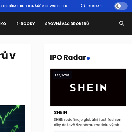
ODEBÍRAT BULLIONÁŘŮV NEWSLETTER
PODCAST
SKO
E-BOOKY
SROVNÁVAČ BROKERŮ
.
rů v
IPO Radar
LSE / NYSE
SHEIN
SHEIN redefinuje globální fast fashion
díky datově řízenému modelu výroby
a extrémně rychlému