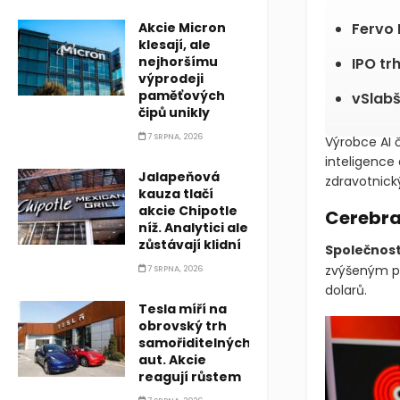
Akcie Micron
Fervo 
klesají, ale
nejhoršímu
IPO tr
výprodeji
paměťových
vSlabš
čipů unikly
7 SRPNA, 2026
Výrobce AI 
inteligence 
Jalapeňová
zdravotnick
kauza tlačí
akcie Chipotle
Cerebras
níž. Analytici ale
zůstávají klidní
Společnos
zvýšeným pá
7 SRPNA, 2026
dolarů.
Tesla míří na
obrovský trh
samořiditelných
aut. Akcie
reagují růstem