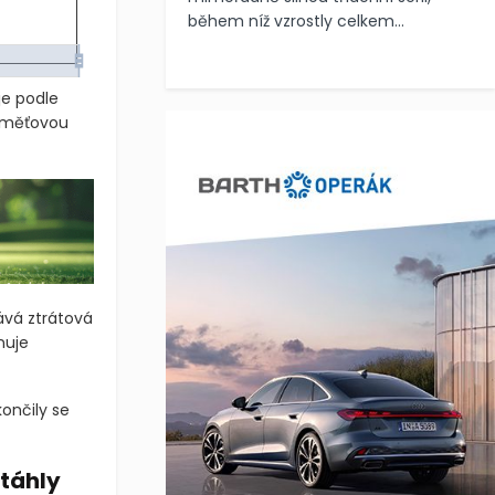
během níž vzrostly celkem...
 je podle
paměťovou
tává ztrátová
nuje
ončily se
itáhly