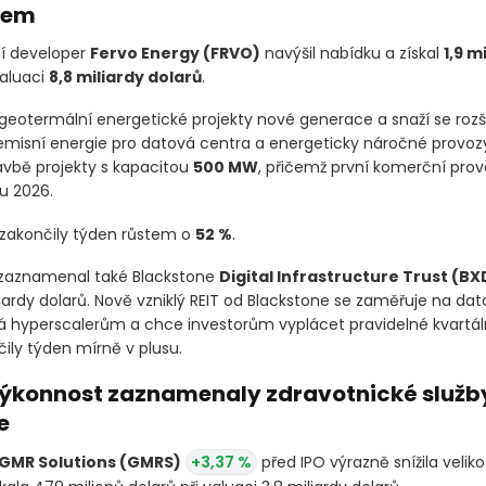
ájem
í developer
Fervo Energy
(FRVO)
navýšil nabídku a získal
1,9 m
valuaci
8,8 miliardy dolarů
.
 geotermální energetické projekty nové generace a snaží se rozšíř
zemisní energie pro datová centra a energeticky náročné provoz
vbě projekty s kapacitou
500 MW
, přičemž první komerční pro
u 2026.
 zakončily týden růstem o
52 %
.
 zaznamenal také Blackstone
Digital Infrastructure Trust
(BX
iliardy dolarů. Nově vzniklý REIT od Blackstone se zaměřuje na da
 hyperscalerům a chce investorům vyplácet pravidelné kvartáln
ily týden mírně v plusu.
výkonnost zaznamenaly zdravotnické služby
e
GMR Solutions
(GMRS)
+3,37 %
před IPO výrazně snížila velik