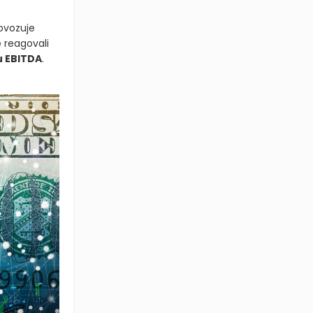
ovozuje
ě reagovali
 EBITDA
.