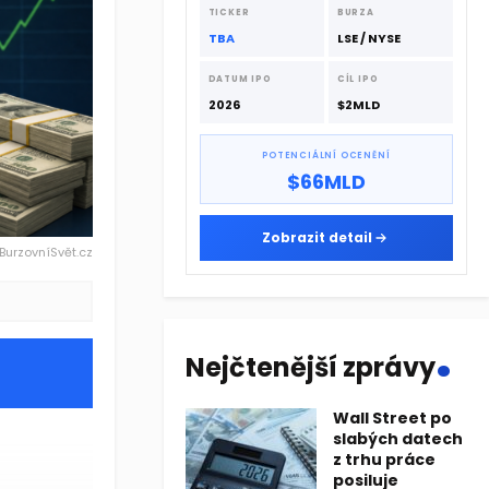
dodavatelskému řetězci.
TICKER
BURZA
TBA
LSE / NYSE
DATUM IPO
CÍL IPO
2026
$2MLD
POTENCIÁLNÍ OCENĚNÍ
$66MLD
Zobrazit detail
 BurzovníSvět.cz
.
Nejčtenější zprávy
Wall Street po
slabých datech
z trhu práce
posiluje