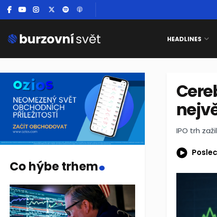
HEADLINES
Cereb
nejvě
IPO trh zaž
.
Poslec
Co hýbe trhem