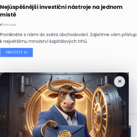
Nejúspěšnější investiční nástroje na jednom
místě
REKLAMA
Pronikněte s námi do světa obchodování. Zajistíme vám přístup
k největšímu množství kapitálových trhů.
PŘEČTĚTE SI
×
Nejčtenější
zprávy