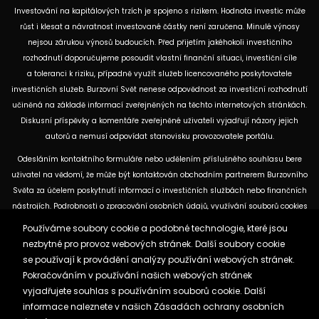
Investování na kapitálových trzích je spojeno s rizikem. Hodnota investic může
růst i klesat a návratnost investované částky není zaručena. Minulé výnosy
nejsou zárukou výnosů budoucích. Před přijetím jakéhokoli investičního
rozhodnutí doporučujeme posoudit vlastní finanční situaci, investiční cíle
a toleranci k riziku, případně využít služeb licencovaného poskytovatele
investičních služeb. Burzovní Svět nenese odpovědnost za investiční rozhodnutí
učiněná na základě informací zveřejněných na těchto internetových stránkách.
Diskusní příspěvky a komentáře zveřejněné uživateli vyjadřují názory jejich
autorů a nemusí odpovídat stanovisku provozovatele portálu.
Odesláním kontaktního formuláře nebo udělením příslušného souhlasu bere
uživatel na vědomí, že může být kontaktován obchodním partnerem Burzovního
Světa za účelem poskytnutí informací o investičních službách nebo finančních
nástrojích. Podrobnosti o zpracování osobních údajů, využívání souborů cookies
a obchodních partnerech jsou uvedeny v příslušných dokumentech
Používáme soubory cookie a podobné technologie, které jsou
dostupných na těchto internetových stránkách. U jednotlivých článků mohou
nezbytné pro provoz webových stránek. Další soubory cookie
být uvedeny informace o použitých zdrojích, datu původní analýzy nebo datu,
se používají k provádění analýzy používání webových stránek.
ke kterému se vztahují uvedené tržní údaje.
Pokračováním v používání našich webových stránek
vyjadřujete souhlas s používáním souborů cookie. Další
informace naleznete v našich
Zásadách ochrany osobních
Zásady ochrany osobních údajů a cookies