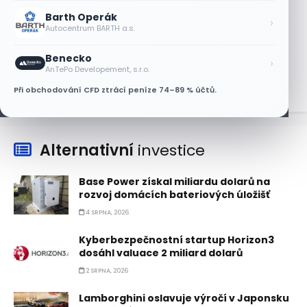
Barth Operák
Tesla míří na obrovský trh
›
Autocentrum BARTH a.s.
samořiditelných aut. Akcie reagují
růstem
Benecko
›
7 SRPNA, 2026
AnTePo Developement, s.r.o.
Při obchodování CFD ztrácí peníze 74–89 % účtů.
Alternativní
investice
Base Power získal miliardu dolarů na
rozvoj domácích bateriových úložišť
4 SRPNA, 2026
Kyberbezpečnostní startup Horizon3
dosáhl valuace 2 miliard dolarů
2 SRPNA, 2026
Lamborghini oslavuje výročí v Japonsku