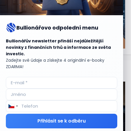
Bullionářovo odpolední menu
Bullionářův newsletter přináší nejdůležitější
novinky z finančních trhů a informace ze světa
investic.
Zadejte své údaje a získejte 4 originální e-booky
ZDARMA!
Aktuální
příležitosti
Přihlásit se k odběru