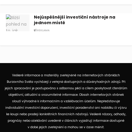
Nejúspěšnější investiční nástroje na
jednom místě
REKLAMA
Veškeré informace a materiály zveřejněné na internetových stránkách
Burzovního Světa vycházejí z veřejně dostupných a důvěryhodných zdrojů. Při
jejich zpracování je postupováno s odbornou péčí a cílem poskytovat čtenářům
objektivní, aktuální a srozumitelné informace. Obsah internetových stránek
slouží výhradně k informačním a vzdělávacím účelům. Nepředstavuje
individuální investiční doporučení, investiční poradenství ani nabídku či výzvu
ke koupi nebo prodeji konkrétních finančních nástrojů. Veškeré názory, odhady,
prognózy nebo očekávání uvedené v článcích vyjadřují informace dostupné
v době jejich zveřejnění a mohou se v čase měnit.