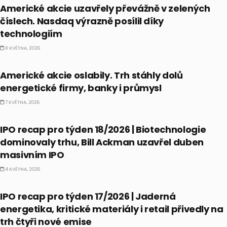
Americké akcie uzavřely převážně v zelených
číslech. Nasdaq výrazně posílil díky
technologiím
8 KVĚTNA, 2026
BULLIONÁŘ RECAP
Americké akcie oslabily. Trh stáhly dolů
energetické firmy, banky i průmysl
7 KVĚTNA, 2026
IPO
IPO recap pro týden 18/2026 | Biotechnologie
dominovaly trhu, Bill Ackman uzavřel duben
masivním IPO
4 KVĚTNA, 2026
IPO
IPO recap pro týden 17/2026 | Jaderná
energetika, kritické materiály i retail přivedly na
trh čtyři nové emise