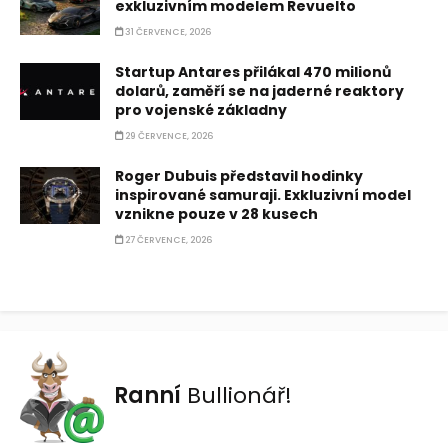
exkluzivním modelem Revuelto
31 ČERVENCE, 2026
Startup Antares přilákal 470 milionů
dolarů, zaměří se na jaderné reaktory
pro vojenské základny
29 ČERVENCE, 2026
Roger Dubuis představil hodinky
inspirované samuraji. Exkluzivní model
vznikne pouze v 28 kusech
27 ČERVENCE, 2026
Ranní
Bullionář!