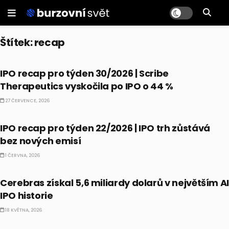
Štítek:
recap
IPO
IPO recap pro týden 30/2026 | Scribe
Therapeutics vyskočila po IPO o 44 %
27 ČERVENCE, 2026
IPO
IPO recap pro týden 22/2026 | IPO trh zůstává
bez nových emisí
1 ČERVNA, 2026
IPO
Cerebras získal 5,6 miliardy dolarů v největším A
IPO historie
18 KVĚTNA, 2026
BULLIONÁŘ RECAP