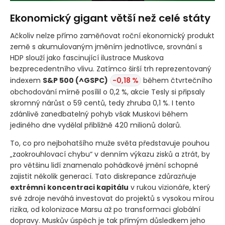
Ekonomický gigant větší než celé státy
Ačkoliv nelze přímo zaměňovat roční ekonomický produkt
země s akumulovaným jměním jednotlivce, srovnání s
HDP slouží jako fascinující ilustrace Muskova
bezprecedentního vlivu. Zatímco širší trh reprezentovaný
indexem
S&P 500
(^GSPC)
-0,18 %
během čtvrtečního
obchodování mírně posílil o 0,2 %, akcie Tesly si připsaly
skromný nárůst o 59 centů, tedy zhruba 0,1 %. I tento
zdánlivě zanedbatelný pohyb však Muskovi během
jediného dne vydělal přibližně 420 milionů dolarů.
To, co pro nejbohatšího muže světa představuje pouhou
„zaokrouhlovací chybu“ v denním výkazu zisků a ztrát, by
pro většinu lidí znamenalo pohádkové jmění schopné
zajistit několik generací. Tato diskrepance zdůrazňuje
extrémní koncentraci kapitálu
v rukou vizionáře, který
své zdroje neváhá investovat do projektů s vysokou mírou
rizika, od kolonizace Marsu až po transformaci globální
dopravy. Muskův úspěch je tak přímým důsledkem jeho