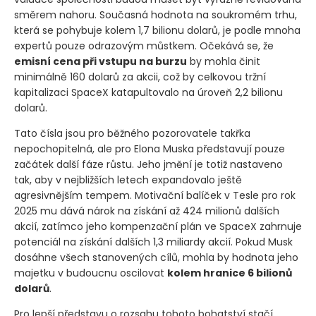
směrem nahoru. Současná hodnota na soukromém trhu,
která se pohybuje kolem 1,7 bilionu dolarů, je podle mnoha
expertů pouze odrazovým můstkem. Očekává se, že
emisní cena při vstupu na burzu
by mohla činit
minimálně 160 dolarů za akcii, což by celkovou tržní
kapitalizaci SpaceX katapultovalo na úroveň 2,2 bilionu
dolarů.
Tato čísla jsou pro běžného pozorovatele takřka
nepochopitelná, ale pro Elona Muska představují pouze
začátek další fáze růstu. Jeho jmění je totiž nastaveno
tak, aby v nejbližších letech expandovalo ještě
agresivnějším tempem. Motivační balíček v Tesle pro rok
2025 mu dává nárok na získání až 424 milionů dalších
akcií, zatímco jeho kompenzační plán ve SpaceX zahrnuje
potenciál na získání dalších 1,3 miliardy akcií. Pokud Musk
dosáhne všech stanovených cílů, mohla by hodnota jeho
majetku v budoucnu oscilovat
kolem hranice 6 bilionů
dolarů
.
Pro lepší představu o rozsahu tohoto bohatství stačí