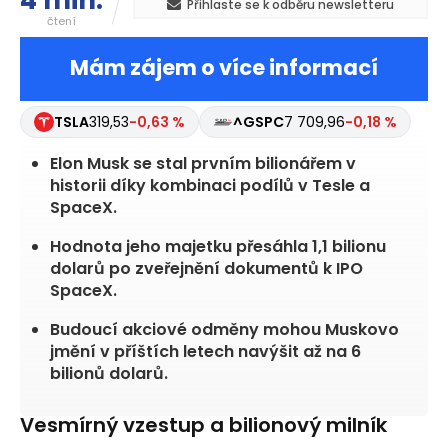
4 min.
Přihlaste se k odběru newsletteru
čtení
Mám zájem o více informací
TSLA
319,53
-0,63 %
^GSPC
7 709,96
-0,18 %
Elon Musk se stal prvním bilionářem v
historii díky kombinaci podílů v Tesle a
SpaceX.
Hodnota jeho majetku přesáhla 1,1 bilionu
dolarů po zveřejnění dokumentů k IPO
SpaceX.
Budoucí akciové odměny mohou Muskovo
jmění v příštích letech navýšit až na 6
bilionů dolarů.
Vesmírný vzestup a bilionový milník