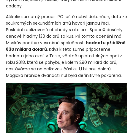
obdoby.
Ačkoliv samotný proces IPO ještě nebyl dokončen, data ze
soukromých sekundárních trhů hovoří jasnou řečí.
Poslední realizované obchody s akciemi SpaceX dosáhly
cenové hladiny 130 dolarů za kus. Při tomto ocenění má
Muskův podíl ve vesmírné společnosti
hodnotu přibližně
830 miliard dolarů
. Když k této sumě připočteme
hodnotu jeho akcií v Tesle, včetně uplatnitelných opcí z
roku 2018, která se pohybuje kolem 290 miliard dolarů,
dostáváme se na celkovou částku 1,1 bilionu dolarů.
Magická hranice dvanácti nul byla definitivně pokořena.