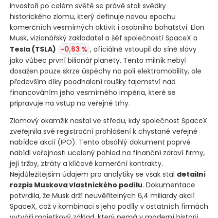
Investoři po celém světě se právě stali svědky
historického zlomu, který definuje novou epochu
komerčních vesmírných aktivit i osobního bohatství. Elon
Musk, vizionářský zakladatel a šéf společností SpaceX a
Tesla
(TSLA)
-0,63 %
, oficiálně vstoupil do síně slávy
jako vůbec první bilionář planety. Tento milník nebyl
dosažen pouze skrze úspěchy na poli elektromobility, ale
především díky poodhalení roušky tajemství nad
financováním jeho vesmírného impéria, které se
připravuje na vstup na veřejné trhy.
Zlomový okamžik nastal ve středu, kdy společnost SpaceX
zveřejnila své registrační prohlášení k chystané veřejné
nabídce akcií
(IPO)
. Tento obsáhlý dokument poprvé
nabídl veřejnosti ucelený pohled na finanční zdraví firmy,
její tržby, ztráty a klíčové komerční kontrakty.
Nejdůležitějším údajem pro analytiky se však stal
detailní
rozpis Muskova vlastnického podílu
. Dokumentace
potvrdila, že Musk drží neuvěřitelných 6,4 miliardy akcií
SpaceX, což v kombinaci s jeho podíly v ostatních firmách
vytváří majetkový základ, který nemá v moderní historii