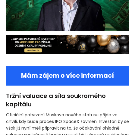
Mám zájem o více informací
Tržní valuace a síla soukromého
kapitálu
Oficiální potvrzení Muskova nového statusu přijde ve
chvíli, kdy bude proces IPO SpaceX završen. Investoři by se
však již nyní měli připravit na to, že očekávání ohledně
valuace společnosti budou muset být výrazně revidována