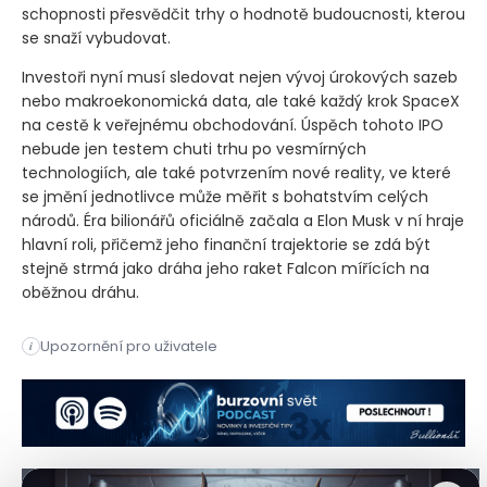
schopnosti přesvědčit trhy o hodnotě budoucnosti, kterou
se snaží vybudovat.
Investoři nyní musí sledovat nejen vývoj úrokových sazeb
nebo makroekonomická data, ale také každý krok SpaceX
na cestě k veřejnému obchodování. Úspěch tohoto IPO
nebude jen testem chuti trhu po vesmírných
technologiích, ale také potvrzením nové reality, ve které
se jmění jednotlivce může měřit s bohatstvím celých
národů. Éra bilionářů oficiálně začala a Elon Musk v ní hraje
hlavní roli, přičemž jeho finanční trajektorie se zdá být
stejně strmá jako dráha jeho raket Falcon mířících na
oběžnou dráhu.
Elon Musk se stal prvním bilionářem v historii díky kombinac
Upozornění pro uživatele
i
Elon Musk se stal prvním bilionářem v historii díky kombinac